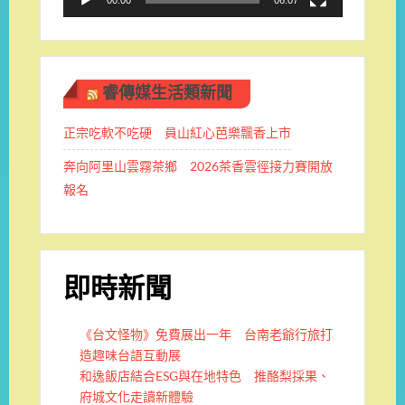
睿傳媒生活類新聞
正宗吃軟不吃硬 員山紅心芭樂飄香上市
奔向阿里山雲霧茶鄉 2026茶香雲徑接力賽開放
報名
即時新聞
《台文怪物》免費展出一年 台南老爺行旅打
造趣味台語互動展
和逸飯店結合ESG與在地特色 推酪梨採果、
府城文化走讀新體驗