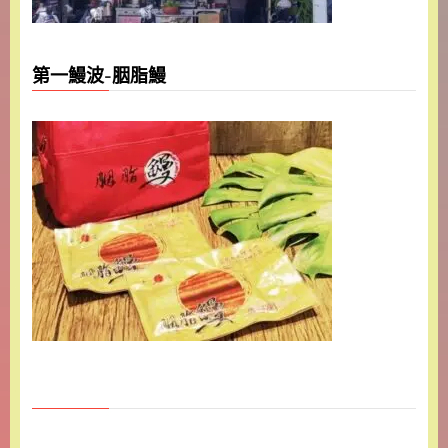
第一鰻波-胭脂鰻