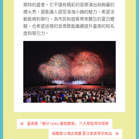
期待的盛會。它不僅有精彩的音樂演出和絢麗的
煙火秀，還能讓人感受濱海小鎮的魅力。希望活
動能順利舉行，為市民和遊客帶來難忘的夏日體
驗，也希望這樣的音樂節能繼續提升臺南的知名
度和吸引力。
文
臺南推「巷仔 NIAU 暑假散策」 六大景點等你探索
章
福爾摩沙酒店餐廳 夏日美食等你來品