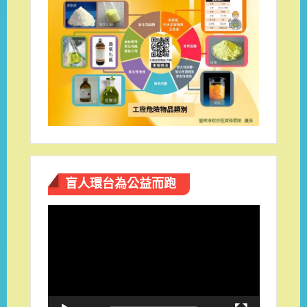
盲人環台​為公益而跑
視
訊
播
放
器