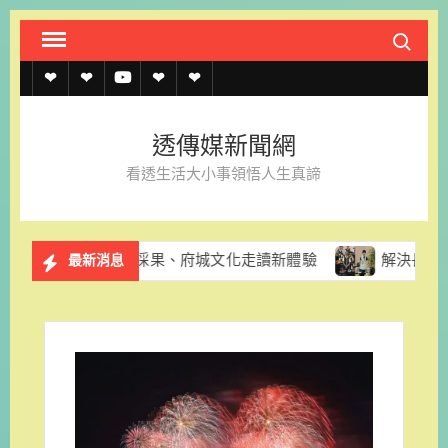
Skip
Search fo
to
content
透
透
透
聯
官
傳
傳
傳
絡
方
透傳媒新聞網
媒
媒
媒
我
LINE
看透生活大小事領悟人生真諦
規
線
youtube
們
約
上
推酪梨採果、府城文化走讀新體驗
解決長輩換照資訊亂象 
最新消息
記
者
名
單