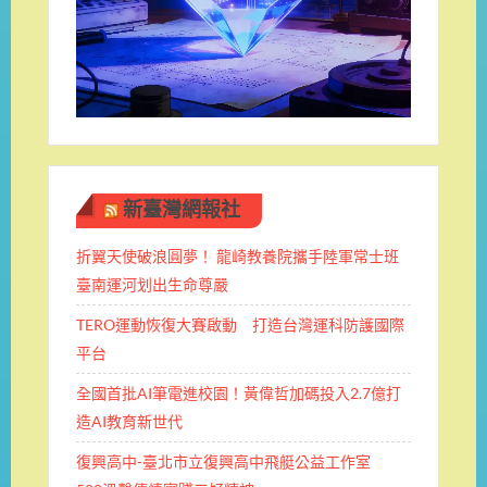
新臺灣網報社
折翼天使破浪圓夢！ 龍崎教養院攜手陸軍常士班 ​
臺南運河划出生命尊嚴
TERO運動恢復大賽啟動 打造台灣運科防護國際
平台
全國首批AI筆電進校園！黃偉哲加碼投入2.7億打
造AI教育新世代
復興高中-臺北市立復興高中飛艇公益工作室