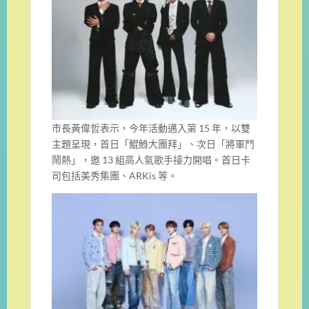
市長黃偉哲表示，今年活動邁入第 15 年，以雙
主題呈現，首日「鯤鯓大團拜」、次日「將軍鬥
鬧熱」，邀 13 組高人氣歌手接力開唱。首日卡
司包括美秀集團、ARKis 等。