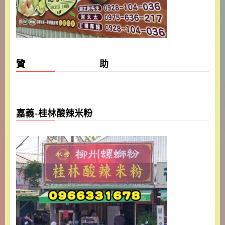
贊 助
嘉義-桂林酸辣米粉