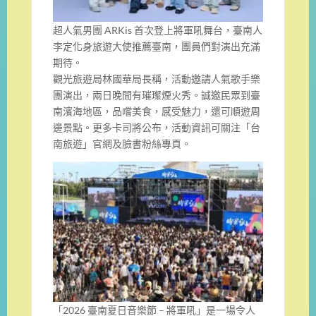
超人氣男團 ARKis 首次登上將軍吼舞台，臺南人
李定化身旅遊大使推薦臺南，團員們對演出充滿
期待。
觀光旅遊局林國華局長稱，活動邀請人氣歌手樂
團演出，兩日晚間有璀璨煙火秀。誠邀民眾到臺
南濱海地區，品嚐美食，感受魅力，還可順遊周
邊景點。更多卡司將公布，活動資訊可關注「台
南旅遊」官網及臉書粉絲專頁。
「2026 臺南夏日音樂節 – 將軍吼」是一場令人