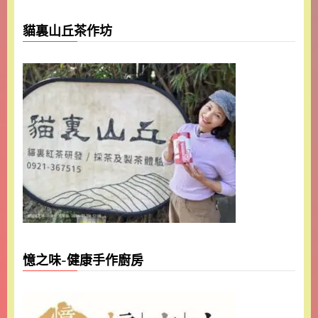
貓裏山丘茶作坊
憶之味-健康手作廚房