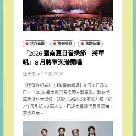
地方新聞
旅遊美食
焦點新聞
「2026 臺南夏日音樂節 – 將軍
吼」8 月將軍漁港開唱
杜 忠聰
2 7 月, 2026
【透傳媒記者杜忠聰/臺南報導】8 月 1 日及 2
日，「2026 臺南夏日音樂節 – 將軍吼」將在將
軍漁港盛大舉行。活動自創辦以來不斷升級，近
7 年吸引近 50 萬人次，已成南臺灣代表性濱海
音樂品牌。