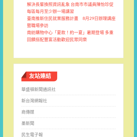
解決長輩換照資訊亂象 台南市市議員陳怡珍促
每區每月至少辦一場講習
臺南推新住民就業服務計畫 8月29日辦理講座
暨職場參訪
南紡購物中心「夏款！約一夏」暑期登場 多重
回饋搭配豐富活動歡迎民眾同樂
友站連結
華盛頓新聞通訊社
新台灣網報社
商傳媒
墨新聞
民生電子報