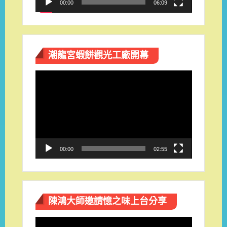
00:00
06:09
潮龍宮蝦餅觀光工廠開幕
視
訊
播
放
器
00:00
02:55
陳鴻大師邀請憶之味上台分享
視