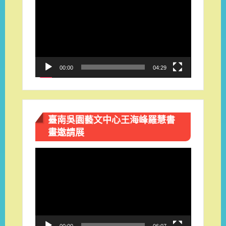
訊
播
放
器
00:00
04:29
臺南吳園藝文中心王海峰羅慧書
畫邀請展
視
訊
播
放
器
00:00
06:07