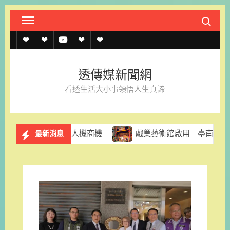
Skip
Search fo
to
content
透
透
透
聯
官
傳
傳
傳
絡
方
透傳媒新聞網
媒
媒
媒
我
LINE
看透生活大小事領悟人生真諦
規
線
youtube
們
約
上
與無人機商機
戲巢藝術館啟用 臺南再添推廣傳統戲曲文
最新消息
記
者
名
單