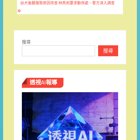
章
幼犬後腿傷勢原因待查 林燕祝要求動保處、警方深入調查
導
覽
搜尋
搜尋
透視AI報導