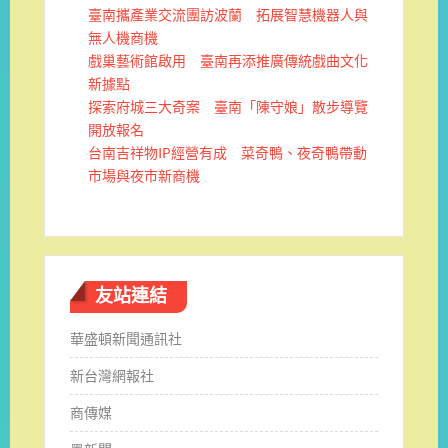
臺南攜產業交流團訪波蘭 拓展智慧機器人與
無人機商機
戲巢藝術館啟用 臺南再添推廣傳統戲曲文化
新據點
探索府城三大奇案 臺南「陳守娘」散步導覽
開放報名
台南吉祥物IP經營有成 菜奇鴨、夜奇鴨帶動
市場與夜市新商機
友站連結
華盛頓新聞通訊社
新台灣網報社
商傳媒