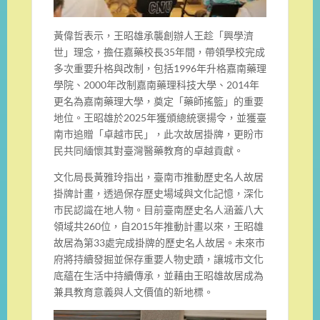
黃偉哲表示，王昭雄承襲創辦人王趁「興學濟
世」理念，擔任嘉藥校長35年間，帶領學校完成
多次重要升格與改制，包括1996年升格嘉南藥理
學院、2000年改制嘉南藥理科技大學、2014年
更名為嘉南藥理大學，奠定「藥師搖籃」的重要
地位。王昭雄於2025年獲頒總統褒揚令，並獲臺
南市追贈「卓越市民」，此次故居掛牌，更盼市
民共同緬懷其對臺灣醫藥教育的卓越貢獻。
文化局長黃雅玲指出，臺南市推動歷史名人故居
掛牌計畫，透過保存歷史場域與文化記憶，深化
市民認識在地人物。目前臺南歷史名人涵蓋八大
領域共260位，自2015年推動計畫以來，王昭雄
故居為第33處完成掛牌的歷史名人故居。未來市
府將持續發掘並保存重要人物史蹟，讓城市文化
底蘊在生活中持續傳承，並藉由王昭雄故居成為
兼具教育意義與人文價值的新地標。