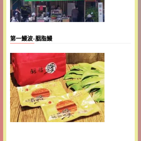
第一鰻波-胭脂鰻