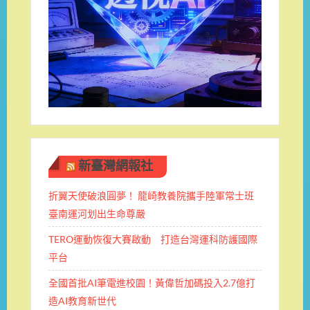
新臺灣網報社
折翼天使破浪圓夢！ 龍崎教養院攜手陸軍常士班 ​
臺南運河划出生命尊嚴
TERO運動恢復大賽啟動 打造台灣運科防護國際
平台
全國首批AI筆電進校園！黃偉哲加碼投入2.7億打
造AI教育新世代