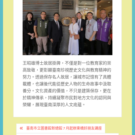
王昭雄博士故居掛牌，不僅是對一位教育家的崇
高致敬，更彰顯臺南珍視歷史文化與教育精神的
努力。透過保存名人故居，讓城市記憶有了具體
載體，也讓後代能從歷史人物的生命故事中汲取
養分。文化資產的價值，不只是建築保存，更在
於精神傳承，持續凝聚市民對地方文化的認同與
榮耀，展現臺南深厚的人文底蘊。
文
臺南市立圖書館新總館 7 月起辦東橋好朋友講座