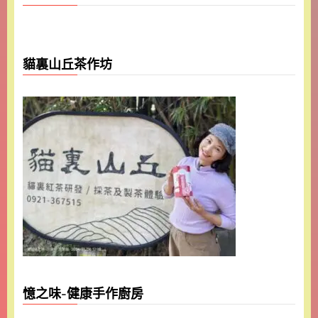
貓裏山丘茶作坊
憶之味-健康手作廚房