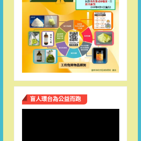
盲人環台​為公益而跑
視
訊
播
放