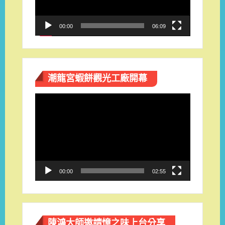
器
00:00
06:09
潮龍宮蝦餅觀光工廠開幕
視
訊
播
放
器
00:00
02:55
陳鴻大師邀請憶之味上台分享