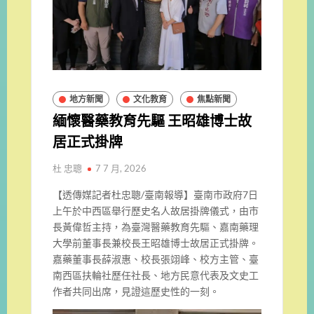
地方新聞
文化教育
焦點新聞
緬懷醫藥教育先驅 王昭雄博士故
居正式掛牌
杜 忠聰
7 7 月, 2026
【透傳媒記者杜忠聰/臺南報導】臺南市政府7日
上午於中西區舉行歷史名人故居掛牌儀式，由市
長黃偉哲主持，為臺灣醫藥教育先驅、嘉南藥理
大學前董事長兼校長王昭雄博士故居正式掛牌。
嘉藥董事長薛淑惠、校長張翊峰、校方主管、臺
南西區扶輪社歷任社長、地方民意代表及文史工
作者共同出席，見證這歷史性的一刻。