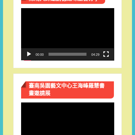
視
訊
播
放
器
00:00
04:29
臺南吳園藝文中心王海峰羅慧書
畫邀請展
視
訊
播
放
器