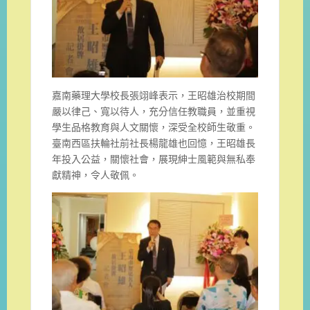
嘉南藥理大學校長張翊峰表示，王昭雄治校期間
嚴以律己、寬以待人，充分信任教職員，並重視
學生品格教育與人文關懷，深受全校師生敬重。
臺南西區扶輪社前社長楊龍雄也回憶，王昭雄長
年投入公益，關懷社會，展現紳士風範與無私奉
獻精神，令人敬佩。