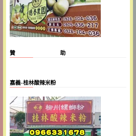
贊 助
嘉義-桂林酸辣米粉