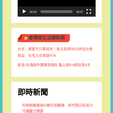
00:00
06:07
睿傳媒生活類新聞
社宅、都更不只算成本！新北首用SROI評估社會
效益 社宅入住率達95%
影音/白海豚外圍環流接近 龜山島8/6起封島4天
即時新聞
科林助聽器捐AI數位助聽器 新竹縣公私協力
守護聽力健康