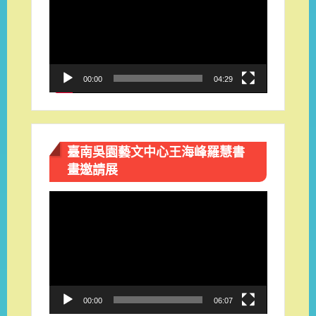
播
放
器
00:00
04:29
臺南吳園藝文中心王海峰羅慧書
畫邀請展
視
訊
播
放
器
00:00
06:07