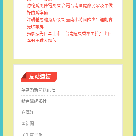
防範颱風停電風險 台電台南區處籲民眾及早做
好防颱準備
深耕基層體育結碩果 臺南小將國際少年運動會
亮眼奪牌
獨家搶先日本上市！台南遠東香格里拉推出日
本冠軍職人麵包
友站連結
華盛頓新聞通訊社
新台灣網報社
商傳媒
墨新聞
民生電子報