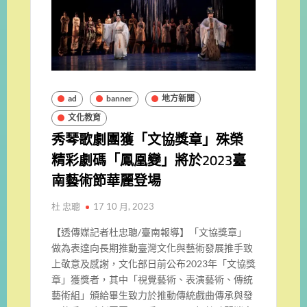
ad
banner
地方新聞
文化教育
秀琴歌劇團獲「文協獎章」殊榮
精彩劇碼「鳳凰變」將於2023臺
南藝術節華麗登場
杜 忠聰
17 10 月, 2023
【透傳媒記者杜忠聰/臺南報導】「文協獎章」
做為表達向長期推動臺灣文化與藝術發展推手致
上敬意及感謝，文化部日前公布2023年「文協獎
章」獲獎者，其中「視覺藝術、表演藝術、傳統
藝術組」頒給畢生致力於推動傳統戲曲傳承與發