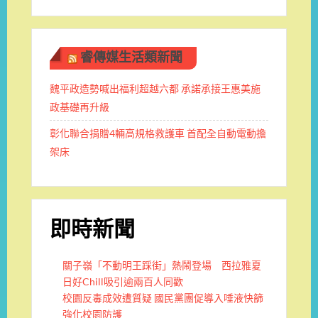
睿傳媒生活類新聞
魏平政造勢喊出福利超越六都 承諾承接王惠美施
政基礎再升級
彰化聯合捐贈4輛高規格救護車 首配全自動電動擔
架床
即時新聞
關子嶺「不動明王踩街」熱鬧登場 西拉雅夏
日好Chill吸引逾兩百人同歡
校園反毒成效遭質疑 國民黨團促導入唾液快篩
強化校園防護