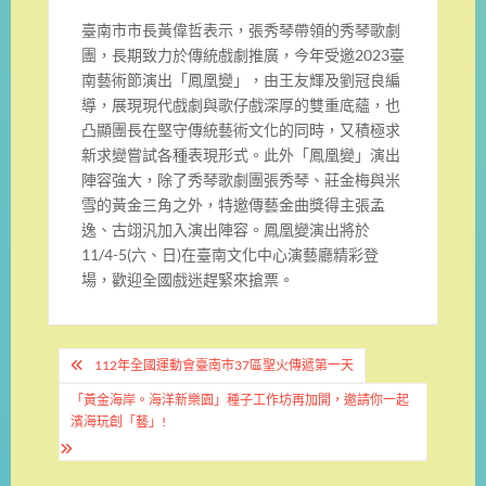
臺南市市長黃偉哲表示，張秀琴帶領的秀琴歌劇
團，長期致力於傳統戲劇推廣，今年受邀2023臺
南藝術節演出「鳳凰變」，由王友輝及劉冠良編
導，展現現代戲劇與歌仔戲深厚的雙重底蘊，也
凸顯團長在堅守傳統藝術文化的同時，又積極求
新求變嘗試各種表現形式。此外「鳳凰變」演出
陣容強大，除了秀琴歌劇團張秀琴、莊金梅與米
雪的黃金三角之外，特邀傳藝金曲獎得主張孟
逸、古翊汎加入演出陣容。鳳凰變演出將於
11/4-5(六、日)在臺南文化中心演藝廳精彩登
場，歡迎全國戲迷趕緊來搶票。
文
112年全國運動會臺南市37區聖火傳遞第一天
章
「黃金海岸。海洋新樂園」種子工作坊再加開，邀請你一起
導
濱海玩創「藝」!
覽