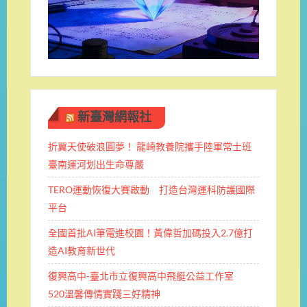
新臺灣網報社
折翼天使破浪圓夢！ 龍崎教養院攜手陸軍常士班 ​
臺南運河划出生命尊嚴
TERO運動恢復大賽啟動 打造台灣運科防護國際
平台
全國首批AI筆電進校園！黃偉哲加碼投入2.7億打
造AI教育新世代
復興高中-臺北市立復興高中飛艇公益工作室
520溫馨傳情實踐三好精神