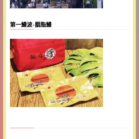
第一鰻波-胭脂鰻