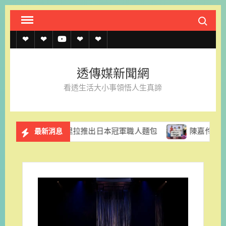
Skip
Search fo
to
content
透
透
透
聯
官
傳
傳
傳
絡
方
透傳媒新聞網
媒
媒
媒
我
LINE
看透生活大小事領悟人生真諦
規
線
youtube
們
約
上
東香格里拉推出日本冠軍職人麵包
陳嘉伶律師創立易勝法律
最新消息
記
者
名
單