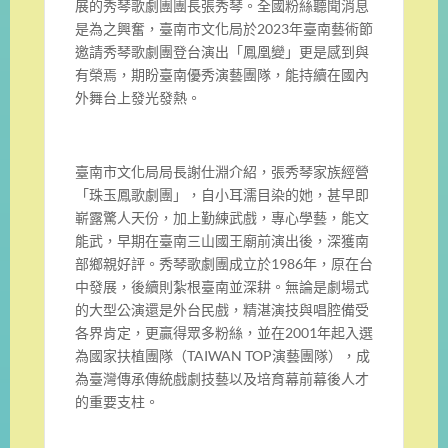
展的秀琴歌劇團團長張秀琴。全國粉絲聽聞消息
是為之興奮，臺南市文化局於2023年臺南藝術節
邀請秀琴歌劇團登台演出「鳳凰變」更是感到與
有榮焉，期盼臺南優秀演藝團隊，能持續在國內
外舞台上發光發熱。
臺南市文化局局長謝仕淵介紹，張秀琴家族經營
「珠玉鳳歌劇團」，自小耳濡目染的她，甚早即
嶄露驚人天份，加上勤練武戲，專心學藝，能文
能武，早期在臺南三山國王廟前演出後，深獲南
部鄉親好評。秀琴歌劇團成立於1986年，原在台
中發展，後續則紮根臺南並深耕。無論是劇場式
的大型公演還是外台民戲，精湛演技與唱腔備受
各界肯定，更贏得眾多粉絲，並在2001年起入選
為國家扶植團隊（TAIWAN TOP演藝團隊），成
為臺灣傳承傳統戲劇技藝以及培育幕前幕後人才
的重要支柱。