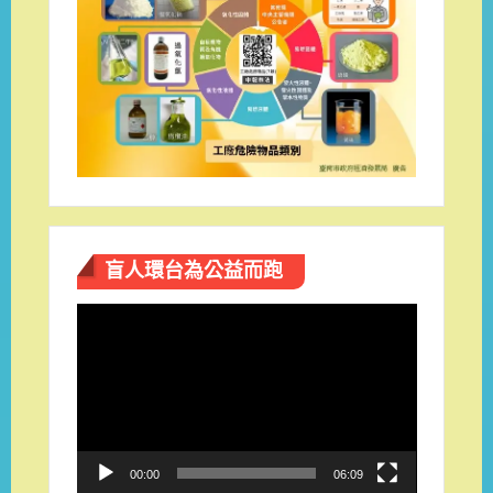
盲人環台​為公益而跑
視
訊
播
放
器
00:00
06:09