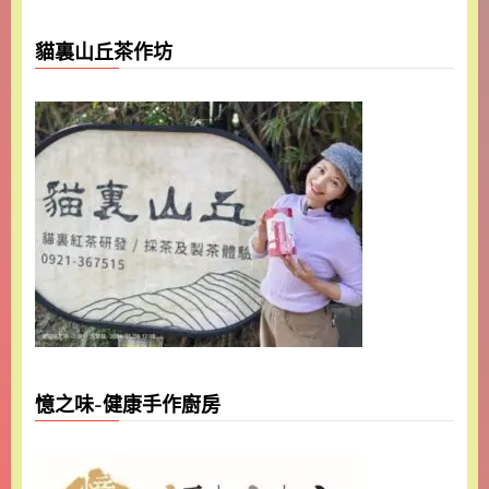
貓裏山丘茶作坊
憶之味-健康手作廚房