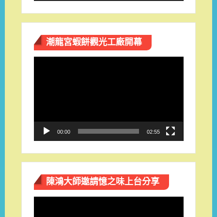
潮龍宮蝦餅觀光工廠開幕
視
訊
播
放
器
00:00
02:55
陳鴻大師邀請憶之味上台分享
視
訊