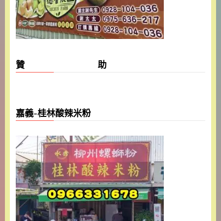
贊 助
嘉義-桂林酸辣米粉