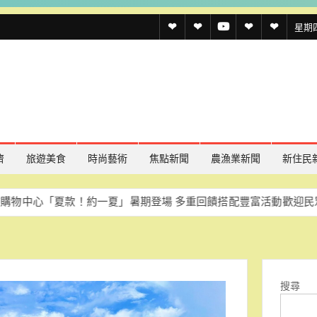
透
透
透
聯
官
星期四,
傳
傳
傳
絡
方
媒
媒
媒
我
LINE
規
線
youtube
們
約
上
記
濟
旅遊美食
時尚藝術
焦點新聞
農漁業新聞
新住民
者
夏款！約一夏」暑期登場 多重回饋搭配豐富活動歡迎民眾同樂
慈
名
單
搜尋