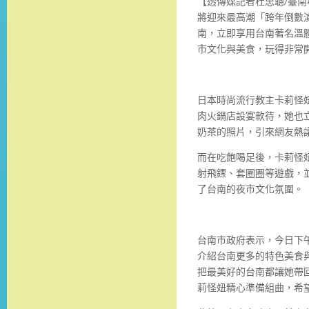
【透傳媒記者杜忠聰/臺南報
將迎來最高潮「跨年倒數
南，立即享用台南著名溫
市文化與美食，玩得非常
日本時尚流行教主卡莉怪
肉火鍋店設宴款待，她也
奶茶的照片，引來網友熱
而在吃飽喝足後，卡莉怪
射飛鏢、套圈圈等遊戲，
了台南的夜市文化氛圍。
台南市政府表示，今日下
介紹台南更多的特色美食
把最美好的台南都讓她帶
莉怪妞精心準備組曲，希