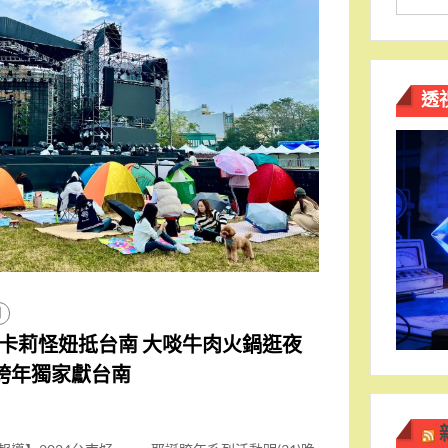
透
聞
卡莉怪妞抵台南 大啖牛肉火鍋逛夜
 跨年獨家獻台南