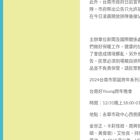
此外，台南市政府日前宣
隊，市府祭出公告只允許
在今日凌晨開放排隊後搶
主辦單位新聞及國際關係
們做好保暖工作，健康的
了會造成環境髒亂，另外
告，民眾必須到場親自排
品並不負責保管，請民眾
2024台南市耶誕跨年系
台南好Young跨年晚會
時間：12/31晚上18:00-01
地點：永華市政中心西側
金世正、卡莉怪妞、周興哲
碩、黃偉晉)、艾怡良、持修、