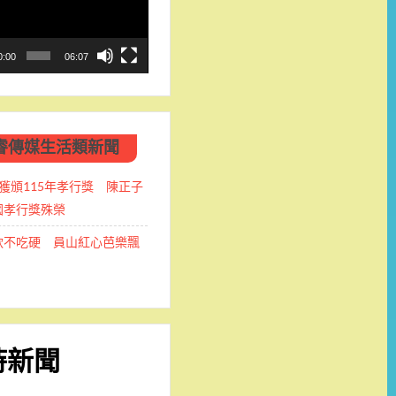
0:00
06:07
睿傳媒生活類新聞
獲頒115年孝行獎 陳正子
國孝行獎殊榮
軟不吃硬 員山紅心芭樂飄
時新聞