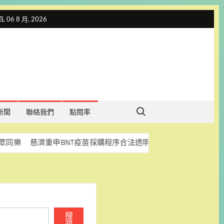
 06 8 月, 2026
Search for:
新聞
聯絡我們
點閱率
濟重申BNT疫苗採購程序合法透明 盼司法釐清真相
科林助
搜
尋