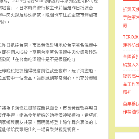
導】2024台南好young耶誕跨年系列活動明(31)晚
演唱會」，日本時尚流行教主卡莉怪妞昨日抵達台
折翼天
體牛肉火鍋及珍珠奶茶，晚間也前往武聖夜市體驗夜
手陸軍常
開心。
嚴
TERO
運科防
妞昨日抵達台南，市長黃偉哲特地於台南著名溫體牛
立即在個人IG放上享用台南著名溫體牛肉火鍋及珍珠
全國首
議發問「在台南吃溫體牛是不是很懂吃?」
碼投入2
妞昨晚也把握難得機會前往武聖夜市，玩了海盜船、
復興高
並且套中一個獎品，讓她感到非常開心，也充分體驗
益工作室
精神
苗栗移
午將為卡莉怪妞舉辦媒體見面會，市長黃偉哲將親自
作精油
與伴手禮，還為今年新婚的她準備神秘禮物，希望能
回家鄉與朋友共享。而明晚將登上跨年舞台表演的卡
望能帶給民眾絕佳的一場音樂與視覺饗宴。