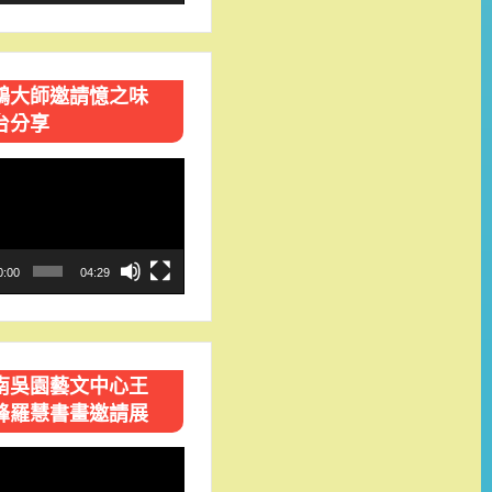
鴻大師邀請憶之味
台分享
0:00
04:29
南吳園藝文中心王
峰羅慧書畫邀請展