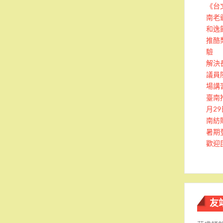
《台
南老
和逸
推酪
驗
解決
議員
場講
臺南
月2
南紡
暑期
歡迎
友