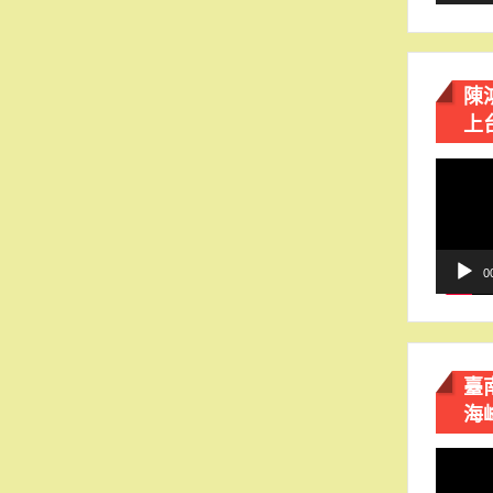
陳
上
視
訊
播
放
器
0
臺
海
視
訊