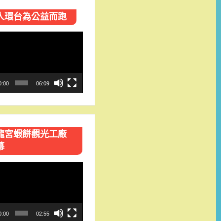
人環台​為公益而跑
0:00
06:09
龍宮蝦餅觀光工廠
幕
0:00
02:55