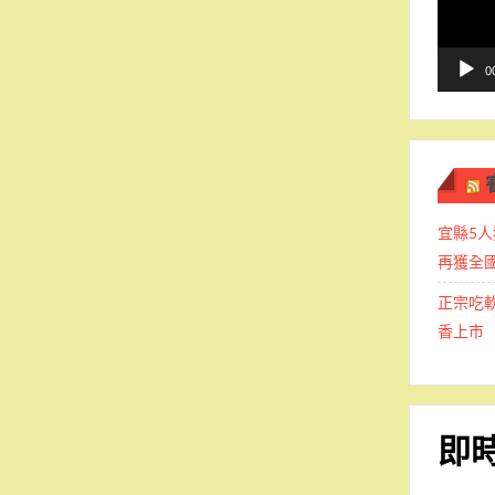
播
放
器
0
宜縣5人
再獲全
正宗吃
香上市
即