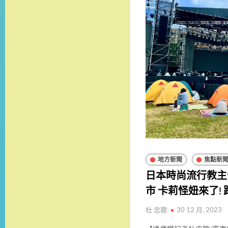
地方新聞
焦點新
日本時尚流行教主
市 卡莉怪妞來了!
杜 忠聰
30 12 月, 2023