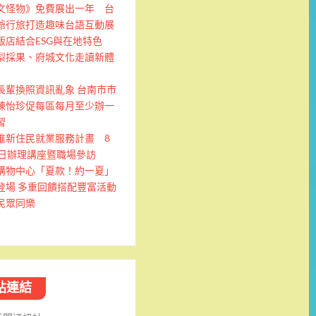
文怪物》免費展出一年 台
爺行旅打造趣味台語互動展
飯店結合ESG與在地特色
梨採果、府城文化走讀新體
長輩換照資訊亂象 台南市市
陳怡珍促每區每月至少辦一
習
推新住民就業服務計畫 8
9日辦理講座暨職場參訪
購物中心「夏款！約一夏」
登場 多重回饋搭配豐富活動
民眾同樂
站連結