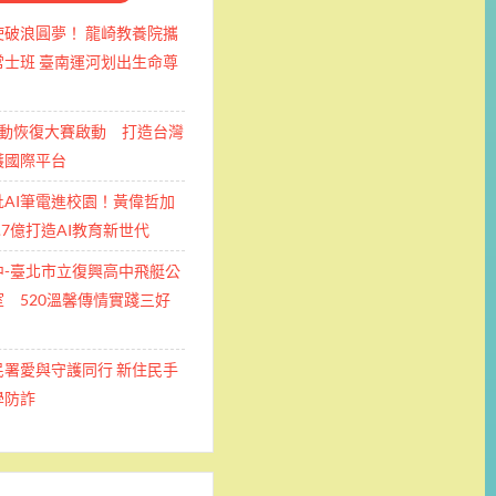
使破浪圓夢！ 龍崎教養院攜
士班 ​臺南運河划出生命尊
運動恢復大賽啟動 打造台灣
護國際平台
批AI筆電進校園！黃偉哲加
.7億打造AI教育新世代
中-臺北市立復興高中飛艇公
 520溫馨傳情實踐三好
民署愛與守護同行 新住民手
學防詐