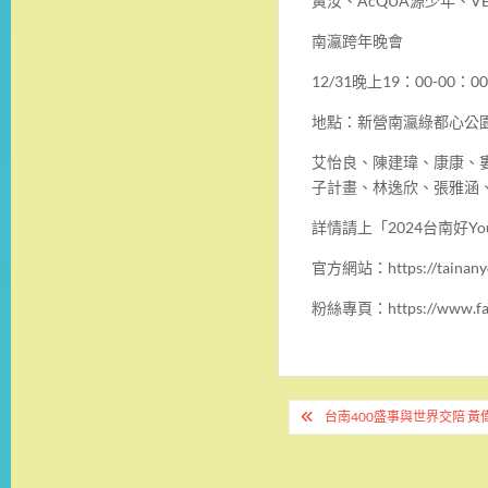
黃汝、AcQUA源少年、VE
南瀛跨年晚會
12/31晚上19：00-00：00
地點：新營南瀛綠都心公
艾怡良、陳建瑋、康康、婁
子計畫、林逸欣、張雅涵
詳情請上「2024台南好Y
官方網站：https://tainanyo
粉絲專頁：https://www.face
文
台南400盛事與世界交陪 
章