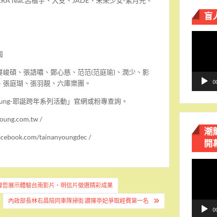
RA feat.呂植宇、大支、JADE、未來少女-紫月光。
盲
視
訊
園
播
放
峻碩、張語噥、鄭心慈、范范(范庭瑜)、潤少、影
器
0
、張庭瑚、張羽靚、六庫樂團。
oung-耶誕跨年系列活動」官網或粉專查詢。
ung.com.tw /
潮
book.com/tainanyoungdec /
開
視
訊
黃偉哲展示體驗台南影片、明信片徵選精彩成果
播
放
內政部長林右昌陪同車隊掃街 讚陳亭妃爭取經費第一名
器
0