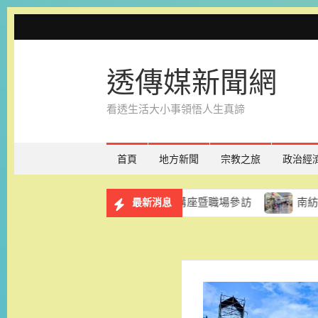
Skip
to
content
透傳媒新聞網
看透生活大小事領悟人生真諦
首頁
地方新聞
宗教之旅
政治經
服務計畫 8月29日辦理講座暨職場參訪
南紡購物中心「
最新消息