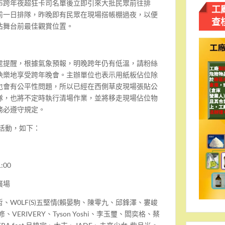
布跨年夜超狂卡司名單後立即引來大批民眾前往排
工
前一日排隊，昨晚即有民眾在現場搭帳棚過夜，以便
查
佔舞台前最佳觀賞位置。
處提醒，根據氣象預報，明晚跨年仍有低溫，請粉絲
快樂地享受跨年晚會。主辦單位也表示用紙板佔位除
也會有公平性問題，所以已經在西側草皮現場張貼公
隊，也將不定時執行清場作業，並將移走現場佔位物
務必遵守規定。
列活動，如下：
:00
廣場
、W0LF(S)五堅情(賴晏駒、陳零九、邱鋒澤、婁峻
VERIVERY、Tyson Yoshi、李玉璽、閻奕格、蔡