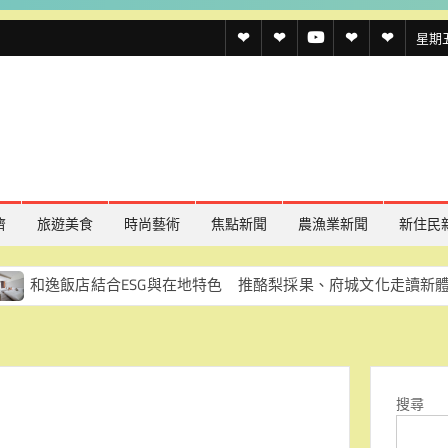
透
透
透
聯
官
星期五,
傳
傳
傳
絡
方
媒
媒
媒
我
LINE
規
線
youtube
們
約
上
記
濟
旅遊美食
時尚藝術
焦點新聞
農漁業新聞
新住民
者
店結合ESG與在地特色 推酪梨採果、府城文化走讀新體驗
名
單
搜尋