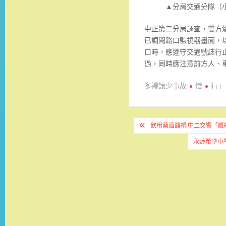
▲分局交通分隊（
中正第二分局調查，雙方駕
已調閱路口監視器畫面，
口時，應遵守交通號誌行
過，同時應注意前方人、
多禮讓少事故
慢
行」
文
飲用藥酒釀禍 中二交警「鷹
章
永齡希望小
導
覽