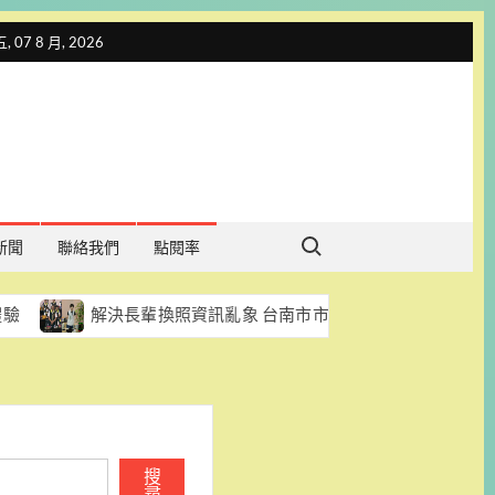
 07 8 月, 2026
Search for:
新聞
聯絡我們
點閱率
解決長輩換照資訊亂象 台南市市議員陳怡珍促每區每月至少辦一
搜
尋