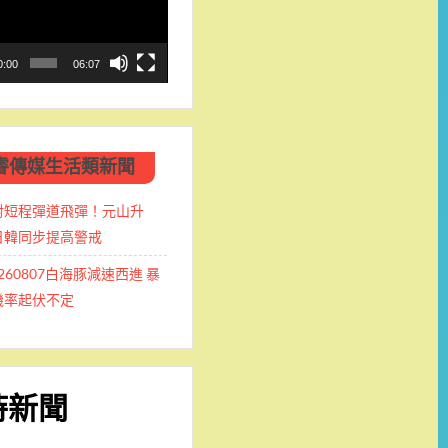
0:00
06:07
睿傳媒生活類新聞
射短程彈道飛彈！元山升
日韓同步提高警戒
0260807白海豚減速西進 暴
機率起伏不定
時新聞