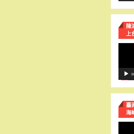
陳
上
視
訊
播
放
器
0
臺
海
視
訊