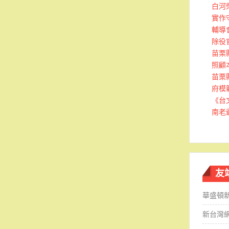
白河
實作
輔導
除役
苗栗
照顧
苗栗
府模
《台
南老
友
華盛頓
新台灣