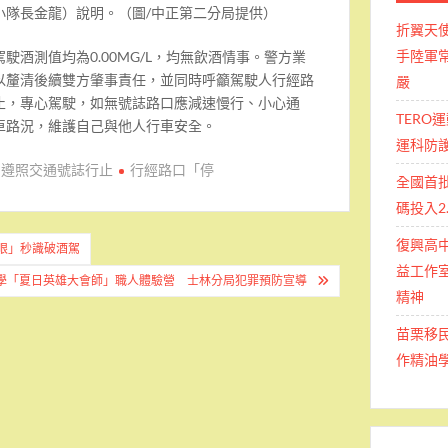
小隊長金龍）說明。（圖/中正第二分局提供）
折翼天
手陸軍常
駛酒測值均為0.00MG/L，均無飲酒情事。警方業
以釐清後續雙方肇事責任，並同時呼籲駕駛人行經路
嚴
止，專心駕駛，如無號誌路口應減速慢行、小心通
TERO
車路況，維護自己與他人行車安全。
運科防
 遵照交通號誌行止
行經路口「停
全國首
碼投入2
復興高
眼」秒識破酒駕
益工作室
學「夏日英雄大會師」職人體驗營 士林分局犯罪預防宣導
精神
苗栗移
作精油