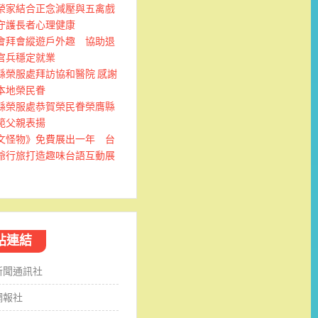
榮家結合正念減壓與五禽戲
守護長者心理健康
會拜會縱遊戶外趣 協助退
官兵穩定就業
縣榮服處拜訪協和醫院 感謝
本地榮民眷
縣榮服處恭賀榮民眷榮膺縣
範父親表揚
文怪物》免費展出一年 台
爺行旅打造趣味台語互動展
站連結
新聞通訊社
網報社