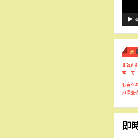
播
放
器
0
北韓再
空 美
影音/2
風侵臺
即