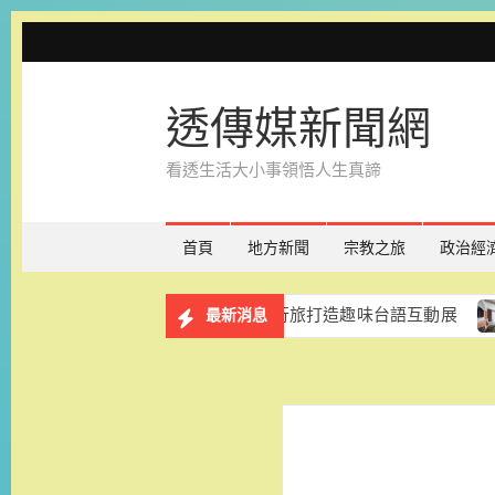
Skip
to
content
透傳媒新聞網
看透生活大小事領悟人生真諦
首頁
地方新聞
宗教之旅
政治經
》免費展出一年 台南老爺行旅打造趣味台語互動展
和逸飯
最新消息