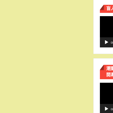
盲
視
訊
播
放
器
0
潮
開
視
訊
播
放
器
0