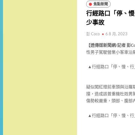
焦點新聞
行經路口「停、慢
少事故
彭 Coco
6 8 月, 2023
【透傳媒新聞網/記者 彭C
性男子駕駛營業小客車沿
▲行經路口「停、慢、行
疑似闖紅燈前車頭與沿羅斯
撞，造成該普重機杜姓男
傷勢較嚴重，頭部、腹部
▲行經路口「停、慢、行