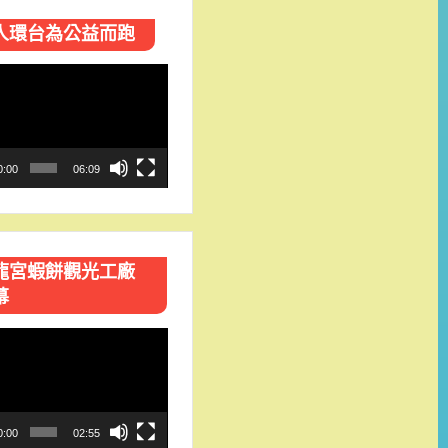
人環台​為公益而跑
0:00
06:09
龍宮蝦餅觀光工廠
幕
0:00
02:55