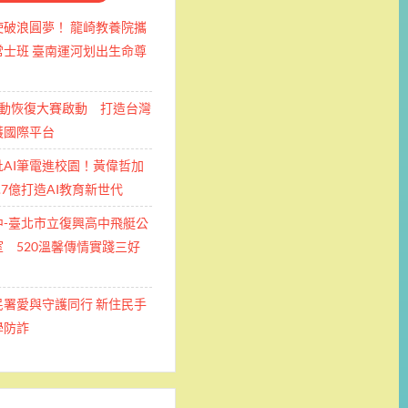
使破浪圓夢！ 龍崎教養院攜
士班 ​臺南運河划出生命尊
運動恢復大賽啟動 打造台灣
護國際平台
批AI筆電進校園！黃偉哲加
.7億打造AI教育新世代
中-臺北市立復興高中飛艇公
 520溫馨傳情實踐三好
民署愛與守護同行 新住民手
學防詐