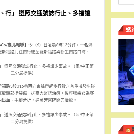
、行」 遵照交通號誌行止、多禮讓
透
oCo/臺北報導】
今（6）日凌晨6時13分許，一名洪
羅斯福路北往南行駛至羅斯福路與新生南路口時。
」 遵照交通號誌行止、多禮讓少事故。（圖/中正第
二分局提供）
福路3段316巷西向東綠燈起步行駛之普重機發生碰
駕駛頭部撕裂傷，送臺大醫院治療，後座張姓女乘客
內出血、手腳骨折，送萬芳醫院開刀治療。
」 遵照交通號誌行止、多禮讓少事故。（圖/中正第
二分局提供）