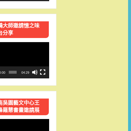
鴻大師邀請憶之味
台分享
0:00
04:29
南吳園藝文中心王
峰羅慧書畫邀請展