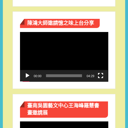
陳鴻大師邀請憶之味上台分享
視
訊
播
放
器
00:00
04:29
臺南吳園藝文中心王海峰羅慧書
畫邀請展
視