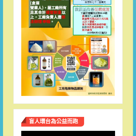
盲人環台​為公益而跑
視