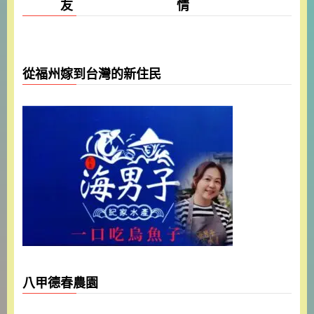
友 情
從福州嫁到台灣的新住民
八甲德春農園