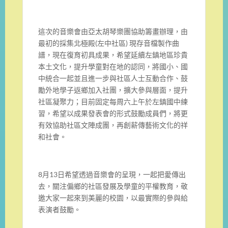
這次的音樂會由亞太胡琴樂團協助籌畫辦理，由
最初的採集北極殿(左中社區) 現存音檔製作曲
譜，現在復育初具成果，希望延續左鎮地區珍貴
本土文化，提升學童對在地的認同，將國小、國
中統合一起並且進一步與社區人士互動合作、鼓
勵外地學子返鄉加入社團，擴大參與層面，提升
社區凝聚力；目前固定每周六上午於左鎮國中練
習，希望以成果發表會的形式鼓勵成員們，將更
有效協助社區文陣成團，再創薪傳藝術文化的祥
和社會。
8月13日希望透過音樂會的呈現，一起把愛傳出
去，關注偏鄉的社區發展及學童的平權教育，敬
邀大家一起來到美麗的校園，以最實際的參與給
表演者鼓勵。