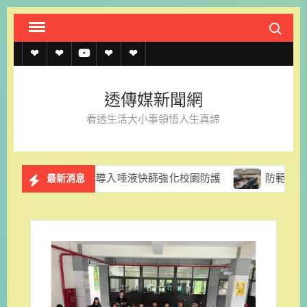
Skip
Search fo
to
content
透
透
透
聯
官
傳
傳
傳
絡
方
透傳媒新聞網
媒
媒
媒
我
LINE
看透生活大小事領悟人生真諦
規
線
youtube
們
約
上
民黨團促導入唾液快篩強化校園防護
防範颱風停電風險 台
最新消息
記
者
名
單