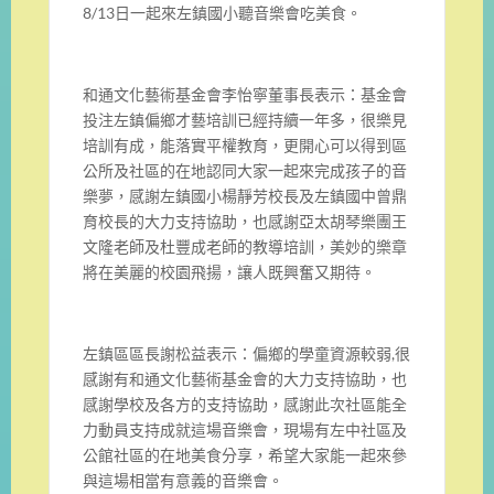
8/13日一起來左鎮國小聽音樂會吃美食。
和通文化藝術基金會李怡寧董事長表示：基金會
投注左鎮偏鄉才藝培訓已經持續一年多，很樂見
培訓有成，能落實平權教育，更開心可以得到區
公所及社區的在地認同大家一起來完成孩子的音
樂夢，感謝左鎮國小楊靜芳校長及左鎮國中曾鼎
育校長的大力支持協助，也感謝亞太胡琴樂團王
文隆老師及杜豐成老師的教導培訓，美妙的樂章
將在美麗的校園飛揚，讓人既興奮又期待。
左鎮區區長謝松益表示：偏鄉的學童資源較弱,很
感謝有和通文化藝術基金會的大力支持協助，也
感謝學校及各方的支持協助，感謝此次社區能全
力動員支持成就這場音樂會，現場有左中社區及
公館社區的在地美食分享，希望大家能一起來參
與這場相當有意義的音樂會。