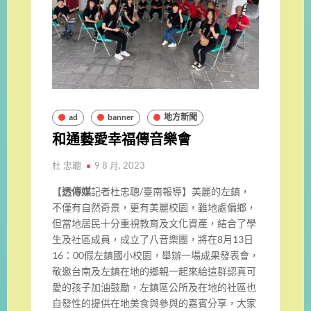
ad
banner
地方新聞
和通藝愛幸福傳音樂會
杜 忠聰
9 8 月, 2023
【
透傳媒
記者杜忠聰/臺南報導】美麗的左鎮，
不僅有自然奇景，更有美麗校園，雖地處偏鄉，
但當地居民十分重視教育及文化資產，結合了學
生及社區成員，成立了八音樂團，將在8月13日
16：00假左鎮國小校園，舉辦一場成果發表會，
敬邀台南及左鎮在地的鄉親一起來給這群認真可
愛的孩子加油鼓勵，左鎮區公所及在地的社區也
自發性的提供在地美食與參與的嘉賓分享，大家