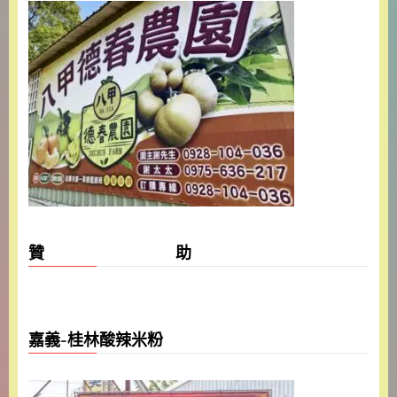
贊 助
嘉義-桂林酸辣米粉