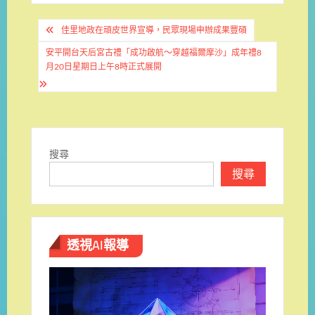
文
佳里地政在頑皮世界宣導，民眾現場申辦成果豐碩
章
安平開台天后宮古禮「成功啟航～穿越福爾摩沙」成年禮8
導
月20日星期日上午8時正式展開
覽
搜尋
搜尋
透視AI報導