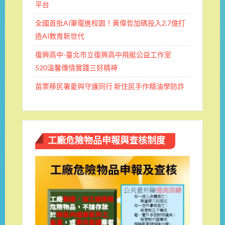
平台
全國首批AI筆電進校園！黃偉哲加碼投入2.7億打
造AI教育新世代
復興高中-臺北市立復興高中飛艇公益工作室
520溫馨傳情實踐三好精神
苗栗移民署愛與守護同行 新住民手作精油學防詐
工廠危險物品申報與查核制度