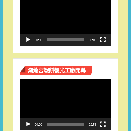
訊
播
放
器
00:00
06:09
潮龍宮蝦餅觀光工廠開幕
視
訊
播
放
器
00:00
02:55