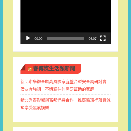
訊
播
放
器
00:00
06:07
睿傳媒生活類新聞
新北市舉辦全齡高風險家庭整合型安全網研討會
侯友宜強調：不遺漏任何需要幫助的家庭
新北秀泰影城與富邦悍將合作 推廣循環杯落實減
塑享受無痕娛樂