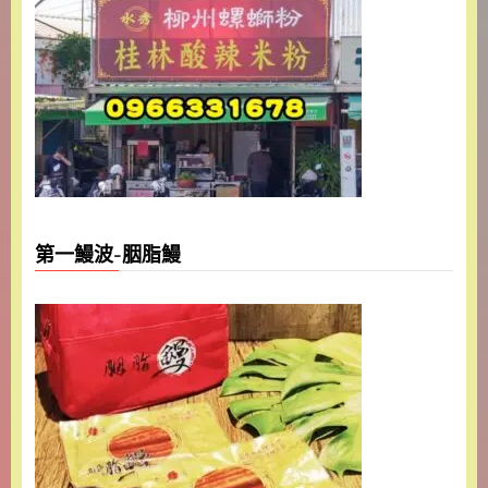
第一鰻波-胭脂鰻