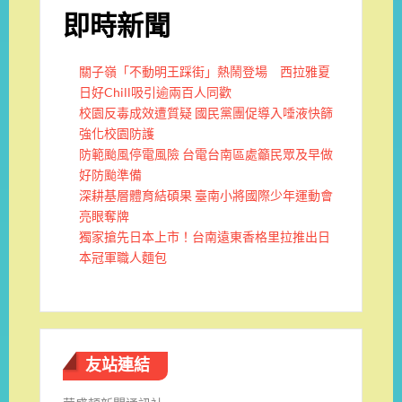
即時新聞
關子嶺「不動明王踩街」熱鬧登場 西拉雅夏
日好Chill吸引逾兩百人同歡
校園反毒成效遭質疑 國民黨團促導入唾液快篩
強化校園防護
防範颱風停電風險 台電台南區處籲民眾及早做
好防颱準備
深耕基層體育結碩果 臺南小將國際少年運動會
亮眼奪牌
獨家搶先日本上市！台南遠東香格里拉推出日
本冠軍職人麵包
友站連結