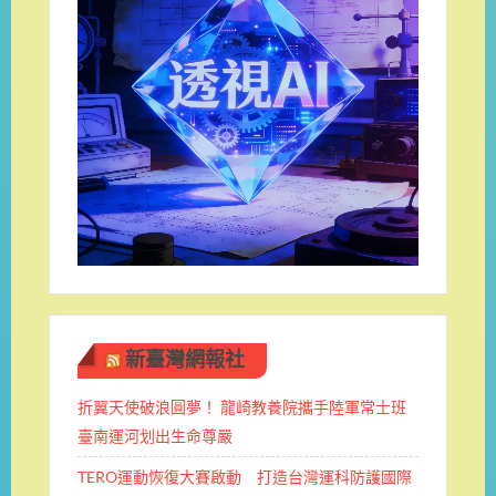
新臺灣網報社
折翼天使破浪圓夢！ 龍崎教養院攜手陸軍常士班 ​
臺南運河划出生命尊嚴
TERO運動恢復大賽啟動 打造台灣運科防護國際