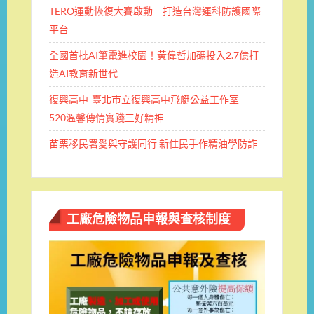
TERO運動恢復大賽啟動 打造台灣運科防護國際
平台
全國首批AI筆電進校園！黃偉哲加碼投入2.7億打
造AI教育新世代
復興高中-臺北市立復興高中飛艇公益工作室
520溫馨傳情實踐三好精神
苗栗移民署愛與守護同行 新住民手作精油學防詐
工廠危險物品申報與查核制度