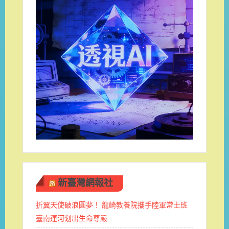
新臺灣網報社
折翼天使破浪圓夢！ 龍崎教養院攜手陸軍常士班 ​
臺南運河划出生命尊嚴