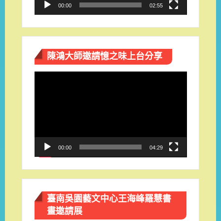
00:00
02:55
陳鴻大師邀請憶之味上台分享
視
訊
播
放
器
00:00
04:29
臺南吳園藝文中心王海峰羅慧書
畫邀請展