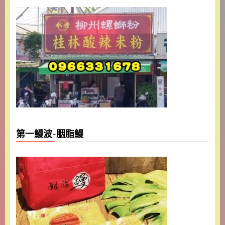
第一鰻波-胭脂鰻