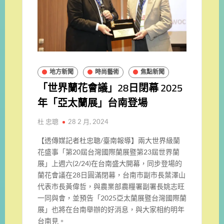
地方新聞
時尚藝術
焦點新聞
「世界蘭花會議」28日閉幕 2025
年「亞太蘭展」台南登場
杜 忠聰
28 2 月, 2024
【透傳媒記者杜忠聰/臺南報導】兩大世界級蘭
花盛事「第20屆台灣國際蘭展暨第23屆世界蘭
展」上週六(2/24)在台南盛大開幕，同步登場的
蘭花會議在28日圓滿閉幕，台南市副市長葉澤山
代表市長黃偉哲，與農業部農糧署副署長姚志旺
一同與會，並預告「2025亞太蘭展暨台灣國際蘭
展」也將在台南舉辦的好消息，與大家相約明年
台南見。