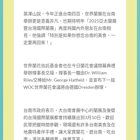
葉澤山說，今年正逢台南四百，世界蘭展在台南
舉辦更是意義非凡，也期待明年「2025亞太蘭展
暨台灣國際蘭展」再度與國內外朋友在台南相
見，他強調「特別是如果你想念台南的美食，一
定要再回來！」
世界蘭花信託基金會也在今日蘭花會議閉幕典禮
舉辦理事長交接，理事長一職由Dr. William
Riley交棒給Mr. George Hatfield，並宣布下一屆
WOC世界蘭花會議將由德國Dresden辦理。
台南市政府表示，大台南會展中心的蘭展及後壁
的台灣國際蘭展都會持續展出到3月10日，歡迎
民眾把握時間參觀，現場還有許多台南美食及在
地農特產伴手禮，讓大家賞蘭花、遊台南、吃台
南，滿足各種視覺、味覺享宴。