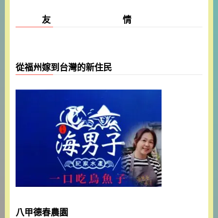
友 情
從福州嫁到台灣的新住民
八甲德春農園