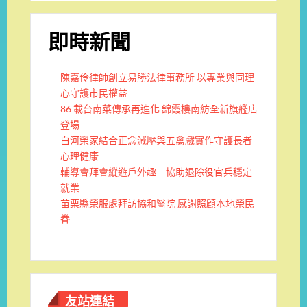
即時新聞
陳嘉伶律師創立易勝法律事務所 以專業與同理
心守護市民權益
86 載台南菜傳承再進化 錦霞樓南紡全新旗艦店
登場
白河榮家結合正念減壓與五禽戲實作守護長者
心理健康
輔導會拜會縱遊戶外趣 協助退除役官兵穩定
就業
苗栗縣榮服處拜訪協和醫院 感謝照顧本地榮民
眷
友站連結