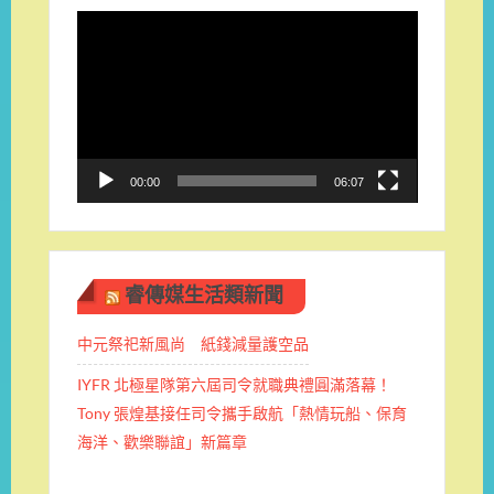
視
訊
播
放
器
00:00
06:07
睿傳媒生活類新聞
中元祭祀新風尚 紙錢減量護空品
IYFR 北極星隊第六屆司令就職典禮圓滿落幕！
Tony 張煌基接任司令攜手啟航「熱情玩船、保育
海洋、歡樂聯誼」新篇章