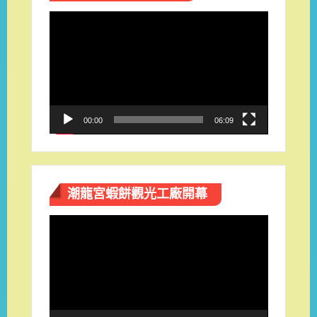
視
訊
播
放
器
00:00
06:09
潮龍宮蝦餅觀光工廠開幕
視
訊
播
放
器