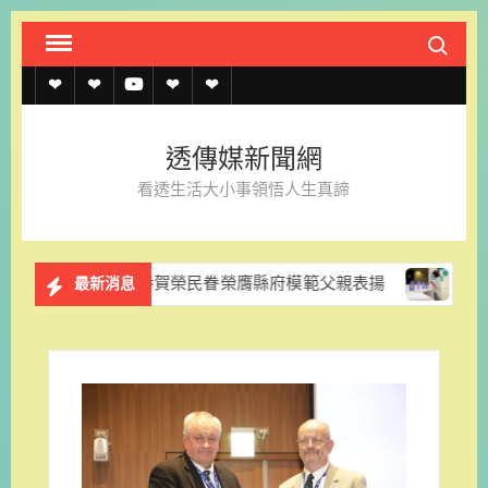
Skip
Search fo
to
content
透
透
透
聯
官
傳
傳
傳
絡
方
透傳媒新聞網
媒
媒
媒
我
LINE
看透生活大小事領悟人生真諦
規
線
youtube
們
約
上
服處恭賀榮民眷榮膺縣府模範父親表揚
《台文怪物》免費
最新消息
記
者
名
單