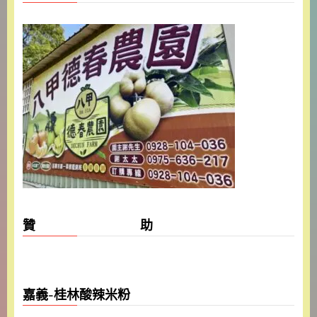
贊 助
嘉義-桂林酸辣米粉