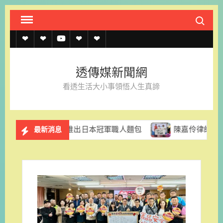
Skip
Search fo
to
content
透
透
透
聯
官
傳
傳
傳
絡
方
透傳媒新聞網
媒
媒
媒
我
LINE
看透生活大小事領悟人生真諦
規
線
youtube
們
約
上
格里拉推出日本冠軍職人麵包
陳嘉伶律師創立易勝法律事務
最新消息
記
者
名
單