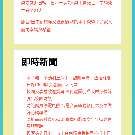
熱浪威脅日韓 日本一週7人熱中暑死亡、南韓死
亡升至21人
影音/田中鎮模範父親表揚 我的水手爸爸引領家人
航向幸福與希望
即時新聞
關子嶺「不動明王踩街」熱鬧登場 西拉雅夏
日好Chill吸引逾兩百人同歡
校園反毒成效遭質疑 國民黨團促導入唾液快篩
強化校園防護
防範颱風停電風險 台電台南區處籲民眾及早做
好防颱準備
深耕基層體育結碩果 臺南小將國際少年運動會
亮眼奪牌
獨家搶先日本上市！台南遠東香格里拉推出日