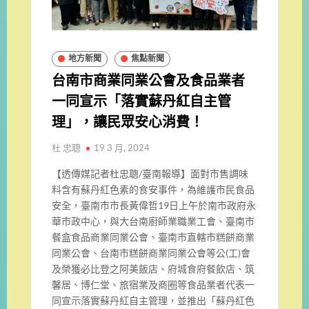
地方新聞
焦點新聞
台南市商業同業公會及食品業者
一同宣示「落實蘇丹紅自主管
理」，讓民眾安心消費！
杜 忠聰
19 3 月, 2024
【透傳媒記者杜忠聰/臺南報導】面對市售調味
料含有蘇丹紅色素的食安事件，為維護市民食品
安全，臺南市市長黃偉哲19日上午於南市政府永
華市政中心，與大台南廚師業職業工會、臺南市
餐盒食品商業同業公會、臺南市直轄市糕餅商業
同業公會、台南市糕餅商業同業公會等公(工)會
及榮獲必比登之阿美飯店、府城食府餐飲店、筑
馨居、博仁堂、旅宿業及商圈等食品業者代表一
同宣示落實蘇丹紅自主管理，並推出「蘇丹紅色