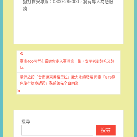
撥打食安專線：0800-285000，將有專人為您服
務。
文
章
臺南400阿哲市長邀你走入臺灣第一街，安平老街好吃又好
玩
導
環保旅館「台南遠東香格里拉」致力永續發展 再獲「GTS綠
覽
色旅行標章認證」殊榮領先全台同業
搜尋
搜尋