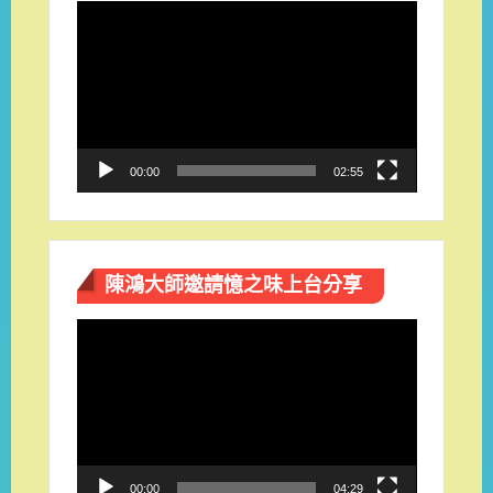
視
訊
播
放
器
00:00
02:55
陳鴻大師邀請憶之味上台分享
視
訊
播
放
器
00:00
04:29