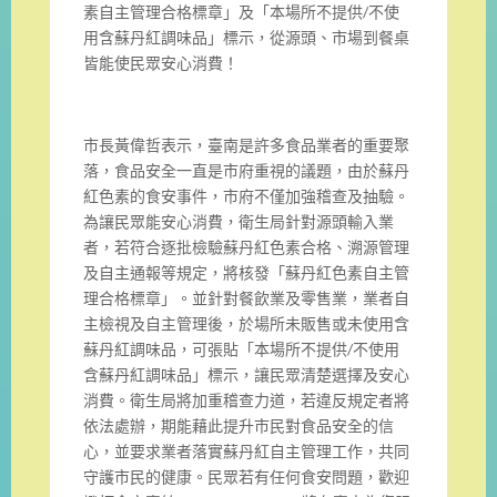
素自主管理合格標章」及「本場所不提供/不使
用含蘇丹紅調味品」標示，從源頭、市場到餐桌
皆能使民眾安心消費！
市長黃偉哲表示，臺南是許多食品業者的重要聚
落，食品安全一直是市府重視的議題，由於蘇丹
紅色素的食安事件，市府不僅加強稽查及抽驗。
為讓民眾能安心消費，衛生局針對源頭輸入業
者，若符合逐批檢驗蘇丹紅色素合格、溯源管理
及自主通報等規定，將核發「蘇丹紅色素自主管
理合格標章」。並針對餐飲業及零售業，業者自
主檢視及自主管理後，於場所未販售或未使用含
蘇丹紅調味品，可張貼「本場所不提供/不使用
含蘇丹紅調味品」標示，讓民眾清楚選擇及安心
消費。衛生局將加重稽查力道，若違反規定者將
依法處辦，期能藉此提升市民對食品安全的信
心，並要求業者落實蘇丹紅自主管理工作，共同
守護市民的健康。民眾若有任何食安問題，歡迎