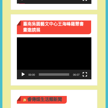
臺南吳園藝文中心王海峰羅慧書
畫邀請展
視
訊
播
放
器
00:00
06:07
睿傳媒生活類新聞