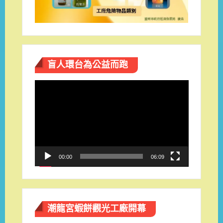
盲人環台​為公益而跑
視
訊
播
放
器
00:00
06:09
潮龍宮蝦餅觀光工廠開幕