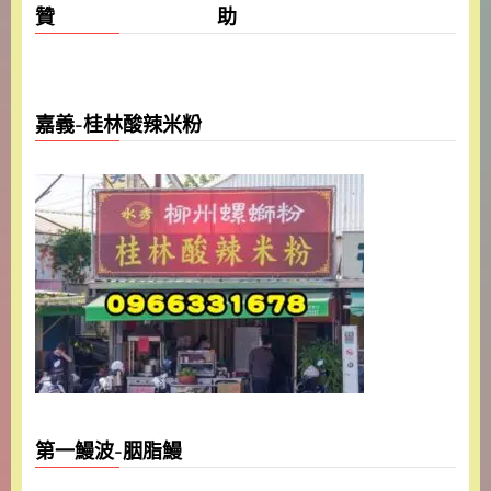
贊 助
嘉義-桂林酸辣米粉
第一鰻波-胭脂鰻