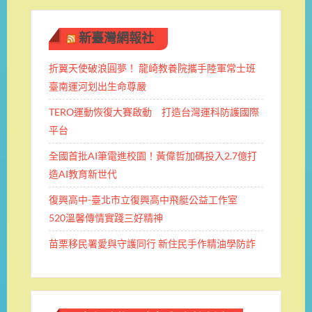
新臺灣網報社
折翼天使破浪圓夢！ 龍崎教養院攜手陸軍常士班 ​
臺南運河划出生命尊嚴
TERO運動恢復大賽啟動 打造台灣運科防護國際
平台
全國首批AI筆電進校園！黃偉哲加碼投入2.7億打
造AI教育新世代
復興高中-臺北市立復興高中飛艇公益工作室
520溫馨傳情實踐三好精神
苗栗移民署愛與守護同行 新住民手作精油學防詐