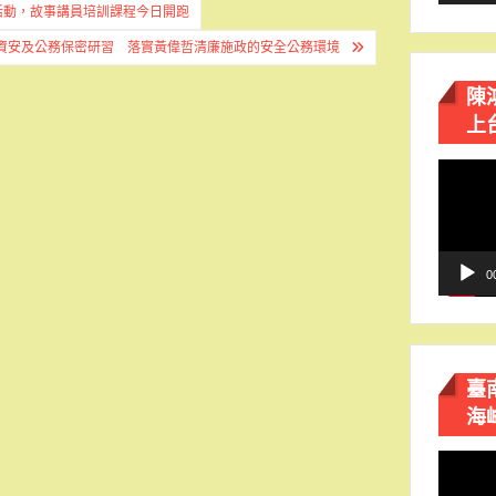
活動，故事講員培訓課程今日開跑
資安及公務保密研習 落實黃偉哲清廉施政的安全公務環境
陳
上
視
訊
播
放
器
0
臺
海
視
訊