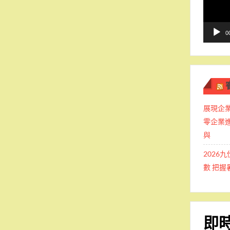
播
放
器
0
展現企業
零企業
與
2026
數 把
即