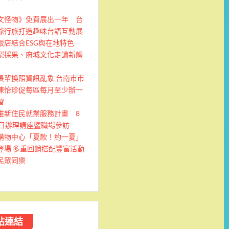
文怪物》免費展出一年 台
爺行旅打造趣味台語互動展
飯店結合ESG與在地特色
梨採果、府城文化走讀新體
長輩換照資訊亂象 台南市市
陳怡珍促每區每月至少辦一
習
推新住民就業服務計畫 8
9日辦理講座暨職場參訪
購物中心「夏款！約一夏」
登場 多重回饋搭配豐富活動
民眾同樂
站連結