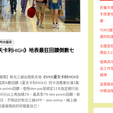
折翼天
手陸軍常
嚴
TERO
運科防
時尚藝術
全國首
天卡利HIGH》地表最狂回饋倒數七
碼投入2
復興高
益工作室
精神
南報導】新光三越台南新天地
《
%%%
夏天卡利
HIGH
》
超高%數回饋《夏天卡利HIGH》同卡消費累計滿1萬
苗栗移
m points回饋，使用skm pay並綁定11大指定銀行信
作精油
0元以上再加碼1%、最高享7% skm points回饋，新
、不限店於新光三越APP、skm online，線上線
趁最後階段好好寵愛自己！