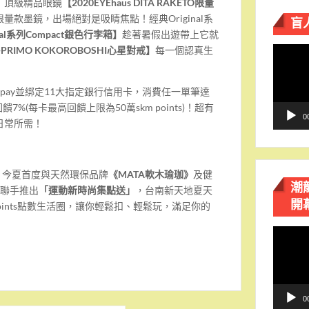
！頂級精品眼鏡
【
2020EYEhaus DITA RAKETO
限量
盲
限量款墨鏡，出場絕對是吸睛焦點！經典Original系
al
系列
Compact
銀色行李箱】
趁著暑假出遊帶上它就
I-PRIMO KOKOROBOSHI
心星對戒】
每一個認真生
視
！
訊
播
m pay並綁定11大指定銀行信用卡，消費任一單筆達
放
饋7%(每卡最高回饋上限為50萬skm points)！超有
器
0
日常所需！
消費，今夏首度與天然環保品牌
《
MATA
軟木瑜珈
》
及健
潮
聯手推出
「運動新時尚集點送」
，台南新天地夏天
開
 points點數生活圈，讓你輕鬆扣、輕鬆玩，滿足你的
視
訊
播
放
器
0