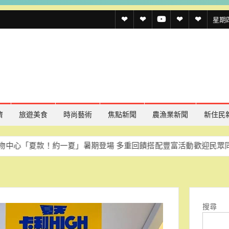
透
透
透
聯
官
星期四,
傳
傳
傳
絡
方
媒
媒
媒
我
LINE
規
線
youtube
們
約
上
記
濟
旅遊美食
時尚藝術
焦點新聞
農漁業新聞
新住民
者
！約一夏」暑期登場 多重回饋搭配豐富活動歡迎民眾同樂
慈濟重
名
單
搜尋