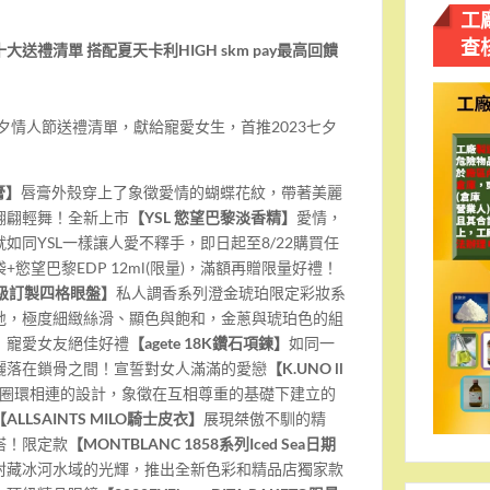
工
查
十大送禮清單
搭配夏天卡利
HIGH skm pay
最高回饋
七夕情人節送禮清單，獻給寵愛女生，首推2023七夕
膏】
唇膏外殼穿上了象徵愛情的蝴蝶花紋，帶著美麗
翩翩輕舞！全新上市
【
YSL
慾望巴黎淡香精】
愛情，
如同YSL一樣讓人愛不釋手，即日起至8/22購買任
慾望巴黎EDP 12ml(限量)，滿額再贈限量好禮！
級訂製四格眼盤】
私人調香系列澄金琥珀限定彩妝系
地，極度細緻絲滑、顯色與飽和，金蔥與琥珀色的組
！寵愛女友絕佳好禮
【
agete 18K
鑽石項鍊】
如同一
灑落在鎖骨之間！宣誓對女人滿滿的愛戀
【
K.UNO ll
圈環相連的設計，象徵在互相尊重的基礎下建立的
【
ALLSAINTS MILO
騎士皮衣】
展現桀傲不馴的精
搭！限定款
【
MONTBLANC 1858
系列
Iced Sea
日期
封藏冰河水域的光輝，推出全新色彩和精品店獨家款