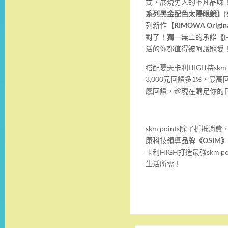
式，展現男人的不凡品味
系列黑金配色太陽眼鏡】
列新作
【
RIMOWA Origin
對了！獨一無二的承諾
【
活的你都值得被呵護寵愛
搭配夏天卡利HIGH持sk
3,000元回饋多1%，最高回
感回饋，趁現在購足你的
skm points除了折抵
康科技領導品牌
《
OSIM
》
卡利HIGH打造最強skm
生活所需！