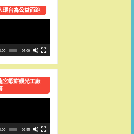
人環台​為公益而跑
0:00
06:09
龍宮蝦餅觀光工廠
幕
0:00
02:55