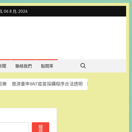
 06 8 月, 2026
Search for:
新聞
聯絡我們
點閱率
申BNT疫苗採購程序合法透明 盼司法釐清真相
科林助聽
搜
尋