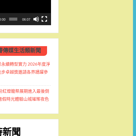
0:00
06:07
睿傳媒生活類新聞
永續轉型實力 2026年度淨
進步卓越獎邀請各界踴躍參
九份紅燈籠祭展期進入最後倒
握暑假時光體驗山城璀璨夜色
時新聞