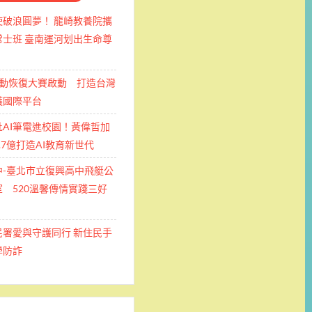
使破浪圓夢！ 龍崎教養院攜
士班 ​臺南運河划出生命尊
運動恢復大賽啟動 打造台灣
護國際平台
批AI筆電進校園！黃偉哲加
.7億打造AI教育新世代
中-臺北市立復興高中飛艇公
 520溫馨傳情實踐三好
民署愛與守護同行 新住民手
學防詐