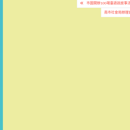
文
市圖開辦100場臺語說故事
章
南市社會局辦理
導
覽