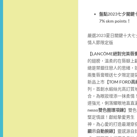
盤點
2023
七夕關鍵
7% skm points
！
嚴選2023夏日關鍵十大
情人節限定版
【
LANCÔME
絕對完美唇
的翅膀，溫柔的在唇瓣上
總是禁錮住戀人的思緒，就
兩隻唇膏贈送七夕限定提袋+
新品上市
【
TOM FORD
高
列，首創水緞絲光高訂質
合，為眼妝增添一抹柔情
道強光，俐落耀眼地直直
nesso
雙色圈環項鍊】
雙色
堅定情誼！獻給摯愛男生
神，為心愛的打造最潮穿
顯示自動腕錶】
靈感源自