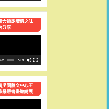
鴻大師邀請憶之味
台分享
0:00
04:29
南吳園藝文中心王
峰羅慧書畫邀請展