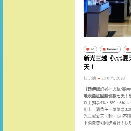
ad
banner
新光三越《%%%夏
天！
杜 忠聰
10 8 月, 2023
【
透傳媒
記者杜忠聰/臺
地表最狂回饋倒數七天
！
以上獨享4
%
、5
%
、6
%
sk
用卡，消費任一單筆達3,00
光三越夏天卡利HIGH不限日
下消費皆可同步累計！快