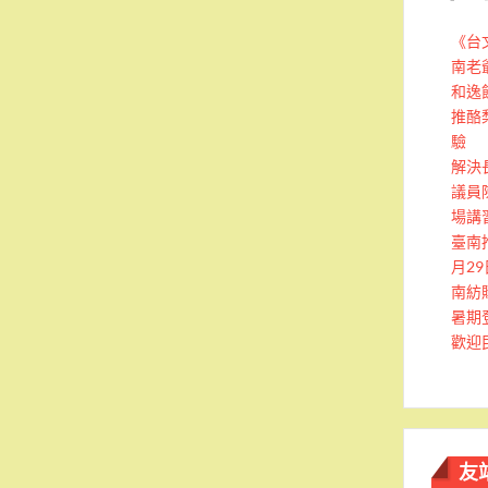
《台
南老
和逸
推酪
驗
解決
議員
場講
臺南
月2
南紡
暑期
歡迎
友