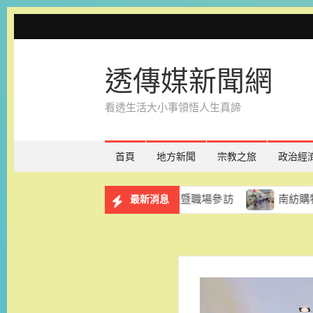
Skip
to
content
透傳媒新聞網
看透生活大小事領悟人生真諦
首頁
地方新聞
宗教之旅
政治經
務計畫 8月29日辦理講座暨職場參訪
南紡購物中心「夏款
最新消息