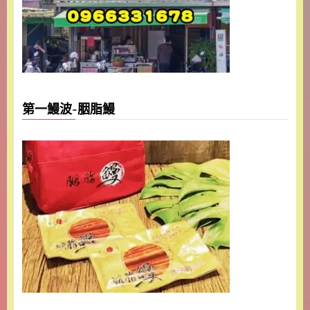
第一鰻波-胭脂鰻