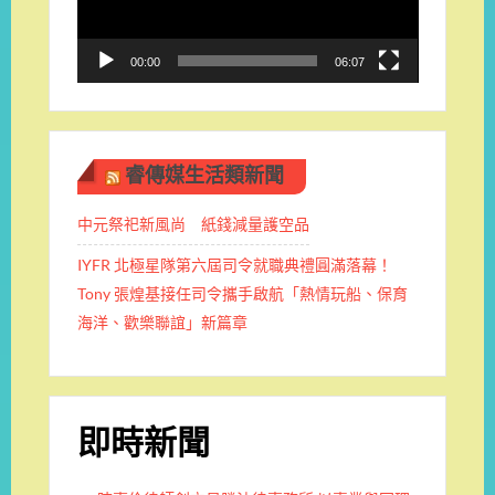
器
00:00
06:07
睿傳媒生活類新聞
中元祭祀新風尚 紙錢減量護空品
IYFR 北極星隊第六屆司令就職典禮圓滿落幕！
Tony 張煌基接任司令攜手啟航「熱情玩船、保育
海洋、歡樂聯誼」新篇章
即時新聞