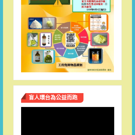
盲人環台​為公益而跑
視
訊
播
放