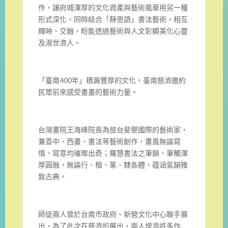
作，讓府城渾厚的文化資產與藝術風華用另一種
形式深化，同時結合「靜思語」書法藝術，相互
輝映、交融，盼能透過藝術與人文彰顯美化心靈
及淑世濟人。
「臺南400年」積澱豐厚的文化，臺南慈濟邀約
民眾前來感受書畫的藝術力量。
台灣畫院王海峰院長為旅台斐譽國際的藝術家，
兼善中、西畫、書法等藝術創作，畫風無論寫
情、寫意均璀璨出奇；羅慧書法之筆韻、筆觸渾
厚圓融，無論行、楷、篆、隸各體，蕴涵氣韻雅
致古典。
師徒兩人曾於台南市政府、新營文化中心聯手展
出，為了此次在慈濟的展出，兩人增添許多作