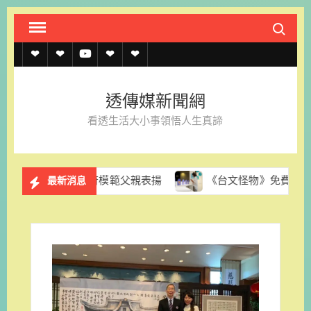
Skip
Search fo
to
content
透
透
透
聯
官
傳
傳
傳
絡
方
透傳媒新聞網
媒
媒
媒
我
LINE
看透生活大小事領悟人生真諦
規
線
youtube
們
約
上
膺縣府模範父親表揚
《台文怪物》免費展出一年 台南老爺
最新消息
記
者
名
單