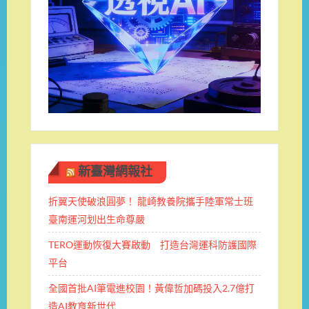
新臺灣網報社
折翼天使破浪圓夢！ 龍崎教養院攜手陸軍常士班 ​
臺南運河划出生命尊嚴
TERO運動恢復大賽啟動 打造台灣運科防護國際
平台
全國首批AI筆電進校園！黃偉哲加碼投入2.7億打
造AI教育新世代