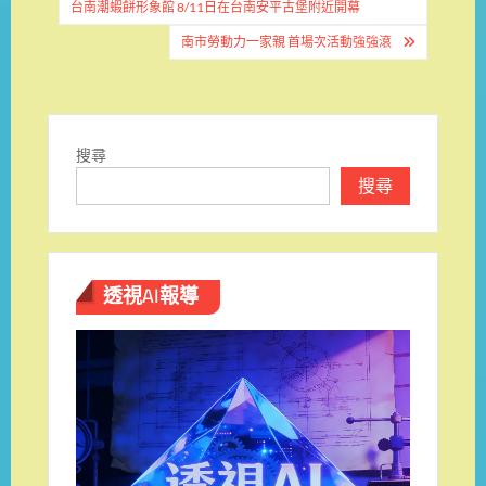
台南潮蝦餅形象館 8/11日在台南安平古堡附近開幕
導
南市勞動力一家親 首場次活動強強滾
覽
搜尋
搜尋
透視AI報導