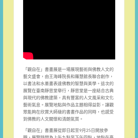
「觀自在」書畫展是一場展現藝術與佛教人文的
藝文盛會，由王海峰院長和羅慧館長聯合創作，
以書法和水墨畫表達佛教的智慧與美學。這次的
展覽在臺南靜思堂舉行，靜思堂是一座結合古典
與現代的佛教建築，具有豐富的人文風采和文化
藝術氣息。展覽地點與作品主題相得益彰，讓觀
眾能夠在欣賞大師級的書畫作品的同時，也感受
到佛教的人文關懷和清朗氣質。
「觀自在」書畫展從即日起至9月25日開放參
觀，展覽時間為上午九點至下午四點，地點在臺