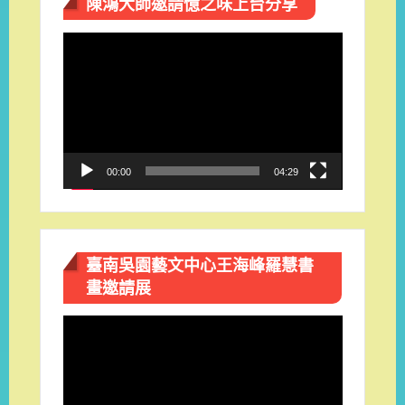
陳鴻大師邀請憶之味上台分享
視
訊
播
放
器
00:00
04:29
臺南吳園藝文中心王海峰羅慧書
畫邀請展
視
訊
播
放