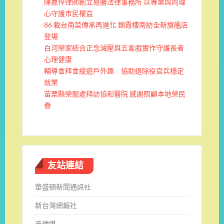
陳嘉伶律師創立易勝法律事務所 以專業與同理
心守護市民權益
86 載台南菜傳承再進化 錦霞樓南紡全新旗艦店
登場
白河榮家結合正念減壓與五禽戲實作守護長者
心理健康
輔導會拜會縱遊戶外趣 協助退除役官兵穩定
就業
苗栗縣榮服處拜訪協和醫院 感謝照顧本地榮民
眷
友站連結
華盛頓新聞通訊社
新台灣網報社
商傳媒