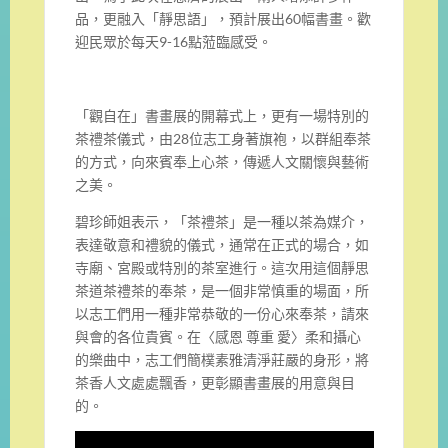
品，更融入「靜思語」，預計展出60幅書畫。歡
迎民眾於每天9-16點蒞臨感受。
「觀自在」書畫展的開幕式上，更有一場特別的
茶禮茶儀式，由28位志工身著旗袍，以群組奉茶
的方式，向來賓奉上心茶，傳遞人文關懷與藝術
之美。
碧珍師姐表示，「茶禮茶」是一種以茶為媒介，
表達敬意和禮貌的儀式，通常在正式的場合，如
寺廟、宮殿或特別的茶室進行。這次用這個靜思
茶道茶禮茶的奉茶，是一個非常慎重的場面，所
以志工們用一種非常恭敬的一份心來奉茶，請來
與會的各位貴賓。在〈感恩 尊重 愛〉柔和攝心
的樂曲中，志工們簡樸素雅清淨莊嚴的身形，將
茶香人文處處飄香，更彰顯書畫展的用意與目
的。