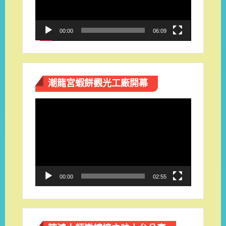
器
00:00
06:09
潮龍宮蝦餅觀光工廠開幕
視
訊
播
放
器
00:00
02:55