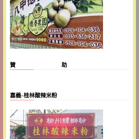
贊 助
嘉義-桂林酸辣米粉