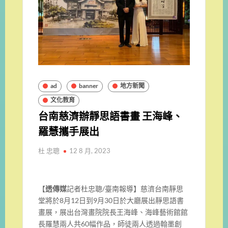
ad
banner
地方新聞
文化教育
台南慈濟辦靜思語書畫 王海峰、
羅慧攜手展出
杜 忠聰
12 8 月, 2023
【
透傳媒
記者杜忠聰/臺南報導】慈濟台南靜思
堂將於8月12日到9月30日於大廳展出靜思語書
畫展，展出台灣畫院院長王海峰、海峰藝術館館
長羅慧兩人共60幅作品，師徒兩人透過翰墨創