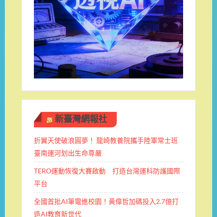
新臺灣網報社
折翼天使破浪圓夢！ 龍崎教養院攜手陸軍常士班 ​
臺南運河划出生命尊嚴
TERO運動恢復大賽啟動 打造台灣運科防護國際
平台
全國首批AI筆電進校園！黃偉哲加碼投入2.7億打
造AI教育新世代