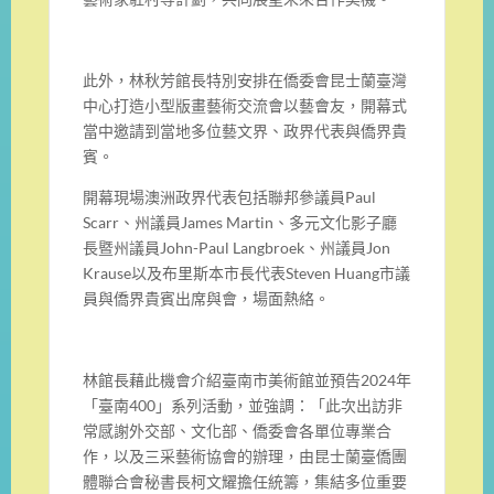
此外，林秋芳館長特別安排在僑委會昆士蘭臺灣
中心打造小型版畫藝術交流會以藝會友，開幕式
當中邀請到當地多位藝文界、政界代表與僑界貴
賓。
開幕現場澳洲政界代表包括聯邦參議員Paul
Scarr、州議員James Martin、多元文化影子廳
長暨州議員John-Paul Langbroek、州議員Jon
Krause以及布里斯本市長代表Steven Huang市議
員與僑界貴賓出席與會，場面熱絡。
林館長藉此機會介紹臺南市美術館並預告2024年
「臺南400」系列活動，並強調：「此次出訪非
常感謝外交部、文化部、僑委會各單位專業合
作，以及三采藝術協會的辦理，由昆士蘭臺僑團
體聯合會秘書長柯文耀擔任統籌，集結多位重要