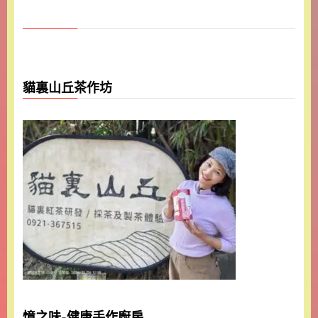
貓裏山丘茶作坊
憶之味-健康手作廚房