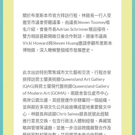
關於布里斯本市官方拜訪行程，林館長一行人受
邀至市議會旁聽議事，由議長Steven Toomey唱
名介紹，會後市長Adrian Schrinner親自接待，
雙方相談甚歡開啟日後合作對話。隨後市議員
Vicki Howard與Steven Huang邀請參觀布里斯本
博物館，深入瞭解整個城市發展歷史。
此次出訪特別聚焦城市文化藝術交流，行程亦安
排拜訪昆士蘭美術館Queensland Art Gallery
(QAG)與昆士蘭現代藝術館Queensland Gallery
of Modern Art (GOMA)，兩館舍皆位處市中心
南岸公園北邊，其經營運作亦隸屬同一個組織，
並與鄰近多項文化公共設施構成當地重要藝文中
心，林館長與該館Chris Saines館長就彼此經驗
進行意見交換，包含行政法人體制經營、典藏策
略與管理等議題，並進一步洽談跨國展覽合作及
藝術家駐村等計劃，共同展望未來合作契機。