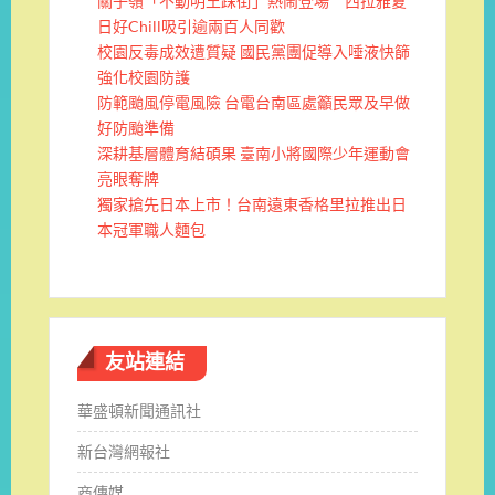
關子嶺「不動明王踩街」熱鬧登場 西拉雅夏
日好Chill吸引逾兩百人同歡
校園反毒成效遭質疑 國民黨團促導入唾液快篩
強化校園防護
防範颱風停電風險 台電台南區處籲民眾及早做
好防颱準備
深耕基層體育結碩果 臺南小將國際少年運動會
亮眼奪牌
獨家搶先日本上市！台南遠東香格里拉推出日
本冠軍職人麵包
友站連結
華盛頓新聞通訊社
新台灣網報社
商傳媒