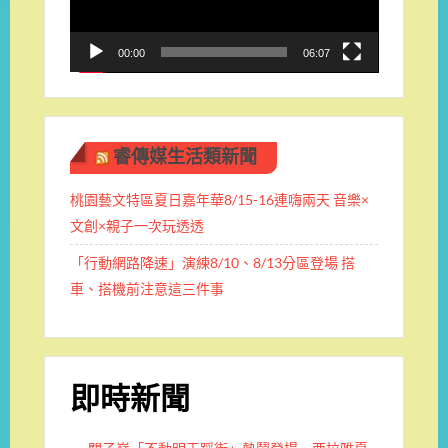
器
00:00
06:07
睿傳媒生活類新聞
桃園藝文特區夏日嘉年華8/15-16連嗨兩天 音樂×
文創×親子一次玩透透
「行動網路降速」演練8/10、8/13分區登場 搭
車、搭機前注意這三件事
即時新聞