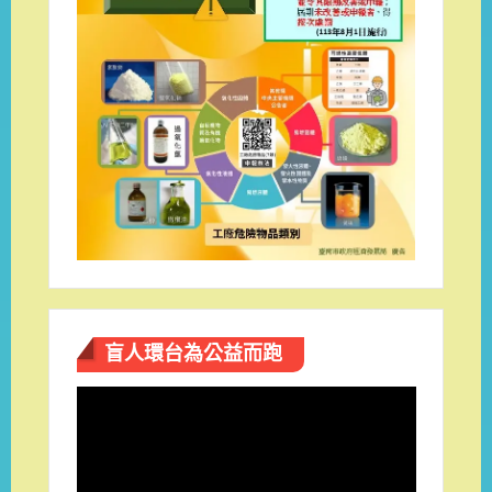
盲人環台​為公益而跑
視
訊
播
放