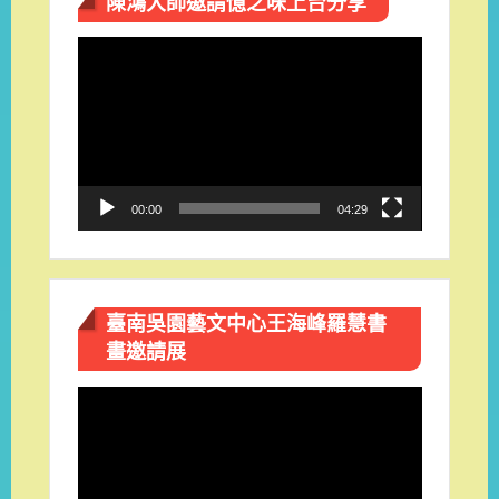
陳鴻大師邀請憶之味上台分享
視
訊
播
放
器
00:00
04:29
臺南吳園藝文中心王海峰羅慧書
畫邀請展
視
訊
播
放