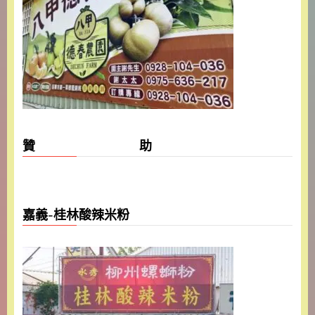
贊 助
嘉義-桂林酸辣米粉