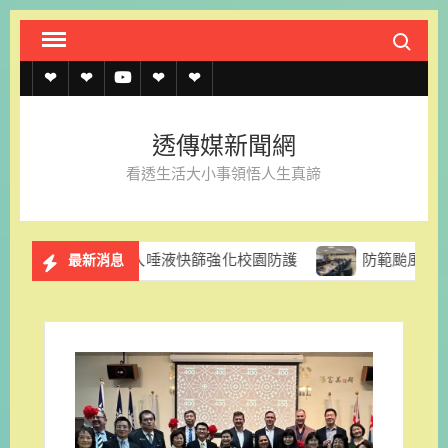
Skip
Search fo
to
content
透
透
透
聯
官
傳
傳
傳
絡
方
透傳媒新聞網
媒
媒
媒
我
LINE
看透生活大小事領悟人生真諦
規
線
youtube
們
約
上
促導入唾液快篩強化校園防護
防範颱風停電風險 台電台南
最新消息
記
者
名
單