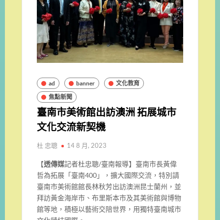
ad
banner
文化教育
焦點新聞
臺南市美術館出訪澳洲 拓展城市
文化交流新契機
杜 忠聰
14 8 月, 2023
【
透傳媒
記者杜忠聰/臺南報導】臺南市長黃偉
哲為拓展「臺南400」，擴大國際交流，特別請
臺南市美術館館長林秋芳出訪澳洲昆士蘭州，並
拜訪黃金海岸市、布里斯本市及其美術館與博物
館等地，積極以藝術交陪世界，用獨特臺南城市