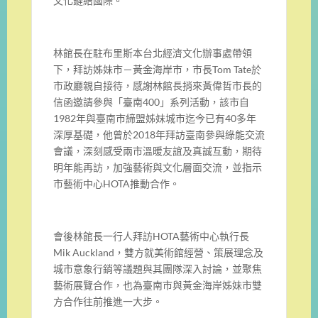
文化鏈結國際。
林館長在駐布里斯本台北經濟文化辦事處帶領
下，拜訪姊妹市－黃金海岸市，市長Tom Tate於
市政廳親自接待，感謝林館長捎來黃偉哲市長的
信函邀請參與「臺南400」系列活動，該市自
1982年與臺南市締盟姊妹城市迄今已有40多年
深厚基礎，他曾於2018年拜訪臺南參與綠能交流
會議，深刻感受兩市溫暖友誼及真誠互動，期待
明年能再訪，加強藝術與文化層面交流，並指示
市藝術中心HOTA推動合作。
會後林館長一行人拜訪HOTA藝術中心執行長
Mik Auckland，雙方就美術館經營、策展理念及
城市意象行銷等議題與其團隊深入討論，並聚焦
藝術展覽合作，也為臺南市與黃金海岸姊妹市雙
方合作往前推進一大步。