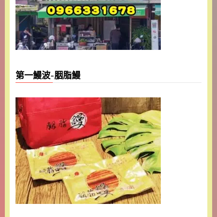
第一鰻波-胭脂鰻