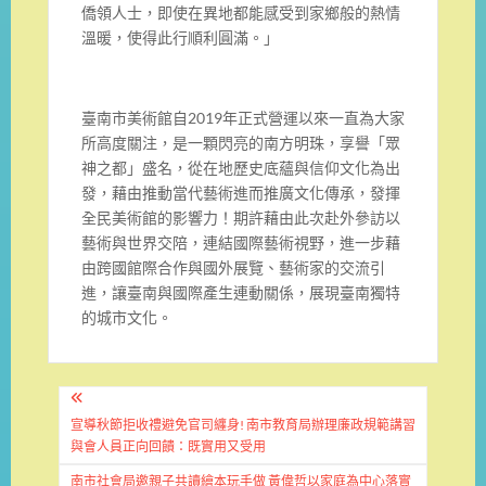
僑領人士，即使在異地都能感受到家鄉般的熱情
溫暖，使得此行順利圓滿。」
臺南市美術館自2019年正式營運以來一直為大家
所高度關注，是一顆閃亮的南方明珠，享譽「眾
神之都」盛名，從在地歷史底蘊與信仰文化為出
發，藉由推動當代藝術進而推廣文化傳承，發揮
全民美術館的影響力！期許藉由此次赴外參訪以
藝術與世界交陪，連結國際藝術視野，進一步藉
由跨國館際合作與國外展覽、藝術家的交流引
進，讓臺南與國際產生連動關係，展現臺南獨特
的城市文化。
文
章
宣導秋節拒收禮避免官司纏身! 南市教育局辦理廉政規範講習
與會人員正向回饋：既實用又受用
導
南市社會局邀親子共讀繪本玩手做 黃偉哲以家庭為中心落實