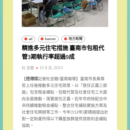
ad
banner
地方新聞
精進多元住宅措施 臺南市包租代
管3期執行率超過9成
杜 忠聰
15 8 月, 2023
【
透傳媒
記者杜忠聰/臺南報導】臺南市長黃偉
哲上任後推動多元住宅政策，以「居住正義三部
曲」包含租金補貼、包租代管及社會住宅三大面
向全面推動，落實居住正義。近年市府除配合中
央持續推動租金補貼、整合住宅補貼實施方案及
社會住宅興辦等工作，今年(112年)更積極提出針
對一定財產所得以下購屋族群提供貸款利息補貼
協助。