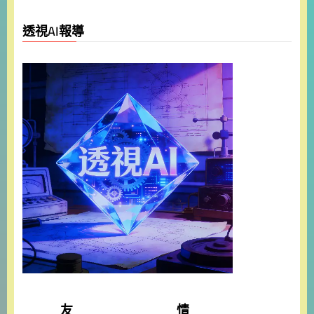
透視AI報導
友 情