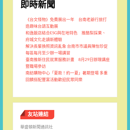
即時新聞
《台文怪物》免費展出一年 台南老爺行旅打
造趣味台語互動展
和逸飯店結合ESG與在地特色 推酪梨採果、
府城文化走讀新體驗
解決長輩換照資訊亂象 台南市市議員陳怡珍促
每區每月至少辦一場講習
臺南推新住民就業服務計畫 8月29日辦理講座
暨職場參訪
南紡購物中心「夏款！約一夏」暑期登場 多重
回饋搭配豐富活動歡迎民眾同樂
友站連結
華盛頓新聞通訊社