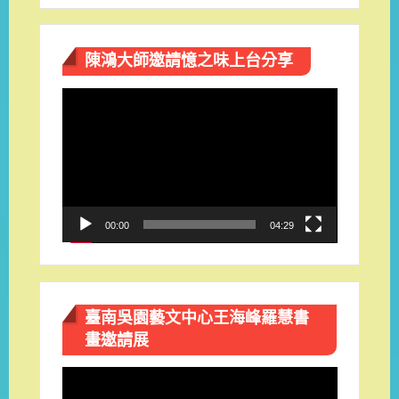
陳鴻大師邀請憶之味上台分享
視
訊
播
放
器
00:00
04:29
臺南吳園藝文中心王海峰羅慧書
畫邀請展
視
訊