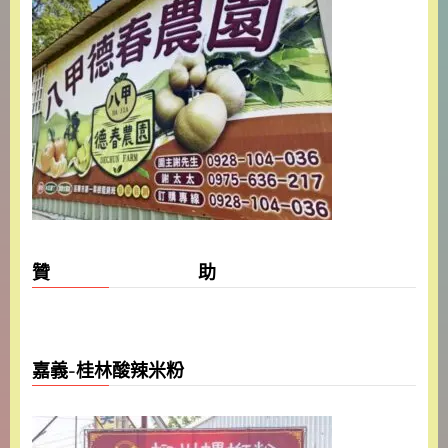
贊 助
嘉義-桂林酸辣米粉