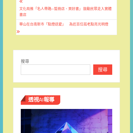
文
章
文化局推「名人帶路─踅冊店、買好書」 鼓勵民眾走入實體
書店
導
華山在台南新市「點燈送愛」 為近百位孤老點亮光明燈
覽
搜尋
搜尋
透視AI報導