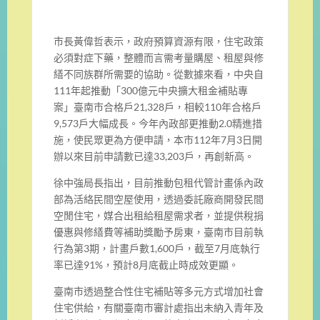
市長黃偉哲表示，政府預算資源有限，住宅政策
必須對症下藥，整體而言需考量購屋、租屋與修
繕不同族群所需要的協助。從數據來看，中央自
111年起推動「300億元中央擴大租金補貼專
案」臺南市合格戶21,328戶，相較110年合格戶
9,573戶大幅成長。今年內政部更推動2.0精進措
施，使民眾更為方便申請，本市112年7月3日開
辦以來目前申請數已達33,203戶，再創新高。
徐中強局長指出，目前推動包租代管計畫係內政
部為活絡民間空屋使用，透過委託廠商開發民間
空閒住宅，媒合出租給租屋需求者，並提供稅捐
優惠與修繕費等補助獎勵予房東，臺南市目前執
行為第3期，計畫戶數1,600戶，截至7月底執行
率已達91%，預計8月底截止時成效更顯。
臺南市透過整合性住宅補貼等多元方式增加社會
住宅供給，有關臺南市審計處指出未納入青年及