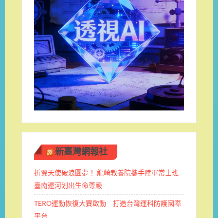
新臺灣網報社
折翼天使破浪圓夢！ 龍崎教養院攜手陸軍常士班 ​
臺南運河划出生命尊嚴
TERO運動恢復大賽啟動 打造台灣運科防護國際
平台