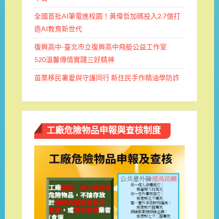
全國首批AI筆電進校園！黃偉哲加碼投入2.7億打
造AI教育新世代
復興高中-臺北市立復興高中飛艇公益工作室
520溫馨傳情實踐三好精神
苗栗移民署愛與守護同行 新住民手作精油學防詐
工廠危險物品申報與查核制度