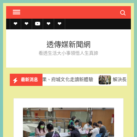
Skip
Search fo
to
content
透
透
透
聯
官
傳
傳
傳
絡
方
透傳媒新聞網
媒
媒
媒
我
LINE
看透生活大小事領悟人生真諦
規
線
youtube
們
約
上
推酪梨採果、府城文化走讀新體驗
解決長輩換照資訊亂象 台
最新消息
記
者
名
單