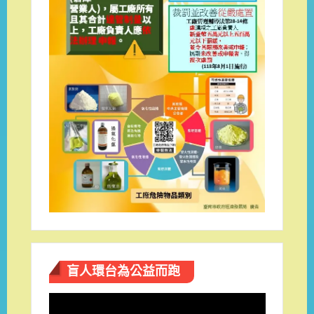
盲人環台​為公益而跑
視