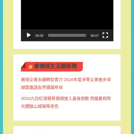
播
放
器
00:00
06:07
睿傳媒生活類新聞
展現企業永續轉型實力 2026年度淨零企業進步卓
越獎邀請各界踴躍參與
2026九份紅燈籠祭展期進入最後倒數 把握暑假時
光體驗山城璀璨夜色