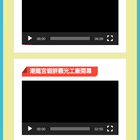
訊
播
放
器
00:00
06:09
潮龍宮蝦餅觀光工廠開幕
視
訊
播
放
器
00:00
02:55