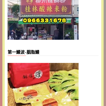
第一鰻波-胭脂鰻