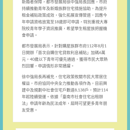
新婚者保障，都市發展局徐中強局長回應，市府
持續推動青年及新婚族群住宅措施協助，為提升
租金補貼政策成效，強化拓展宣傳管道，因應今
年申請資格放寬至18歲即可申請，特別重視大專
院校青年學子資訊推廣，希望學生租屋族把握機
會申請。
都市發展局表示，針對購屋族群市府112年8月1
日開辦「首次自購住宅貸款利息補貼」加碼6萬
元，40歲以下青年可優先通過，獲得市民大眾熱
烈回響，申請情形非常踴躍。
徐中強局長再補充，住宅政策攸關市民大眾居住
權益，市府協同中央全力推動各項作為，目前興
建中及規劃中社會住宅戶數達8,138戶，預計114
年起陸續營運。依據「臺南市社會住宅出租辦
法」申請年齡為民法成年，屆時可望更多青年朋
友受惠。