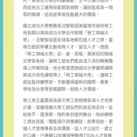
列，黃偉哲市長亦持續推動，至今已滿10週年，
而這些志工運用技能幫助弱勢，讓技能成為一個
善的循環，這就是學習技能最大的價值。
國立成功大學教務長沈聖智感謝臺南市政府勞工
局長期以來與成功大學合作辦理「勞工領袖大
學」，沈聖智說當全球各地都在搶人才之際，臺
南已超前佈署主動培育人才、留住人才，透過
「勞工領袖大學」初、進、高階、菁英班的階梯
式學習系統，讓勞工朋友們能由淺入深的瞭解職
場上所需知識，他也希望透過成功大學優質講師
將成大特色課程帶入「勞工領袖大學」，讓勞工
朋友能持續學習、不斷獲得最新的國際、產業、
學術及社會等發展趨勢，創造人才價值。
勞工局王鑫基局長表示勞工局辦理各項人才培育
計畫，皆獲得廣大勞工朋友們的肯定與支持，從
給魚竿、建漁場、陪釣魚到提供舞台，除訓練勞
工朋友技能、職能提升到後續就、創業協助，更
讓人才發揮專長及其價值，促人才公益化，建立
好口碑，已連續12年獲得勞動部TTQS(人才發展