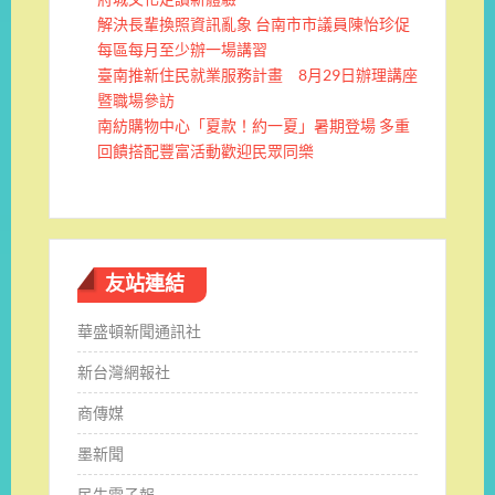
解決長輩換照資訊亂象 台南市市議員陳怡珍促
每區每月至少辦一場講習
臺南推新住民就業服務計畫 8月29日辦理講座
暨職場參訪
南紡購物中心「夏款！約一夏」暑期登場 多重
回饋搭配豐富活動歡迎民眾同樂
友站連結
華盛頓新聞通訊社
新台灣網報社
商傳媒
墨新聞
民生電子報