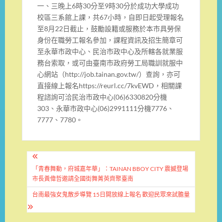
一、三晚上6時30分至9時30分於成功大學成功
校區三系館上課，共67小時，自即日起受理報名
至8月22日截止，鼓勵設籍或服務於本市具勞保
身份在職勞工報名參加，課程資訊及招生簡章可
至永華市政中心、民治市政中心及所轄各就業服
務台索取，或可由臺南市政府勞工局職訓就服中
心網站（http://job.tainan.gov.tw/）查詢，亦可
直接線上報名https://reurl.cc/7kvEWD，相關課
程諮詢可洽民治市政中心(06)6330820分機
303、永華市政中心(06)2991111分機7776、
7777、7780。
文
章
「青春舞動，府城嘉年華」：TAINAN BBOY CITY 震撼登場
市長黃偉哲邀請全國街舞菁英齊聚臺南
導
台南最強女鬼散步導覽 15日開放線上報名 歡迎民眾來試膽量
覽