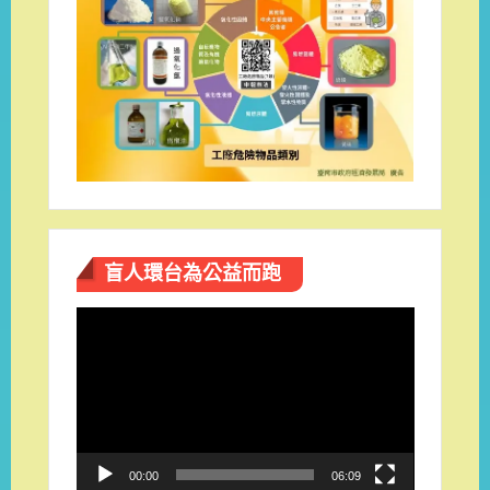
盲人環台​為公益而跑
視
訊
播
放
器
00:00
06:09