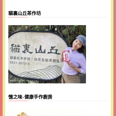
貓裏山丘茶作坊
憶之味-健康手作廚房