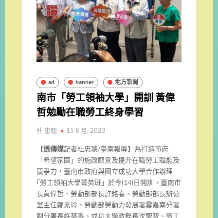
ad
banner
地方新聞
南市「勞工領袖大學」開訓 黃偉
哲勉勵在職勞工終身學習
杜 忠聰
15 8 月, 2023
【
透傳媒
記者杜忠聰/臺南報導】為打造市府
「希望家園」的施政願景及提升在職勞工職能及
競爭力，臺南市政府與國立成功大學合作辦理
｢勞工領袖大學菁英班」於今(14)日開訓，臺南市
長黃偉哲、勞動部部長許銘春、勞動部部長辦公
室主任鄭素玲、勞動部勞動力發展署雲嘉南分署
副分署長許慧香、成功大學教務長沈聖智、勞工