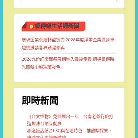
睿傳媒生活類新聞
展現企業永續轉型實力 2026年度淨零企業進步卓
越獎邀請各界踴躍參與
2026九份紅燈籠祭展期進入最後倒數 把握暑假時
光體驗山城璀璨夜色
即時新聞
《台文怪物》免費展出一年 台南老爺行旅打
造趣味台語互動展
和逸飯店結合ESG與在地特色 推酪梨採果、
府城文化走讀新體驗