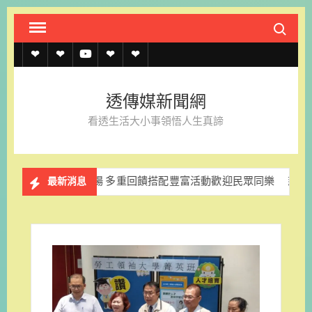
Skip
Search fo
to
content
透
透
透
聯
官
傳
傳
傳
絡
方
透傳媒新聞網
媒
媒
媒
我
LINE
看透生活大小事領悟人生真諦
規
線
youtube
們
約
上
登場 多重回饋搭配豐富活動歡迎民眾同樂
慈濟重申BNT疫苗採
最新消息
記
者
名
單