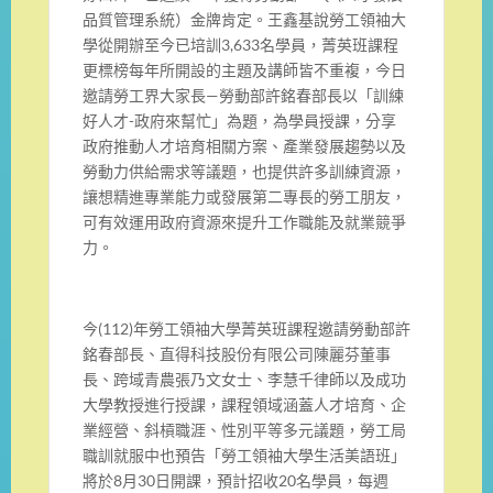
品質管理系統）金牌肯定。王鑫基說勞工領袖大
學從開辦至今已培訓3,633名學員，菁英班課程
更標榜每年所開設的主題及講師皆不重複，今日
邀請勞工界大家長—勞動部許銘春部長以「訓練
好人才-政府來幫忙」為題，為學員授課，分享
政府推動人才培育相關方案、產業發展趨勢以及
勞動力供給需求等議題，也提供許多訓練資源，
讓想精進專業能力或發展第二專長的勞工朋友，
可有效運用政府資源來提升工作職能及就業競爭
力。
今(112)年勞工領袖大學菁英班課程邀請勞動部許
銘春部長、直得科技股份有限公司陳麗芬董事
長、跨域青農張乃文女士、李慧千律師以及成功
大學教授進行授課，課程領域涵蓋人才培育、企
業經營、斜槓職涯、性別平等多元議題，勞工局
職訓就服中也預告「勞工領袖大學生活美語班」
將於8月30日開課，預計招收20名學員，每週