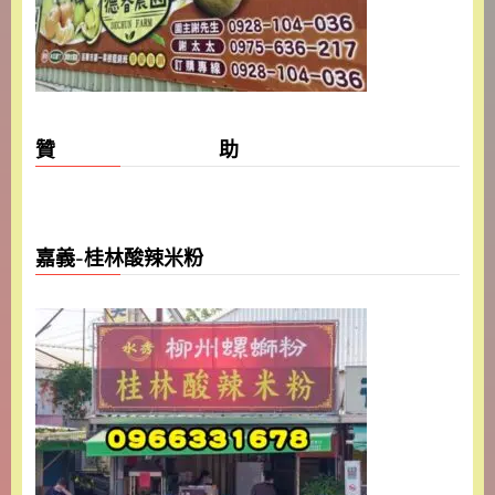
贊 助
嘉義-桂林酸辣米粉