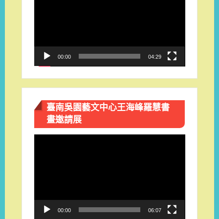
播
放
器
00:00
04:29
臺南吳園藝文中心王海峰羅慧書
畫邀請展
視
訊
播
放
器
00:00
06:07