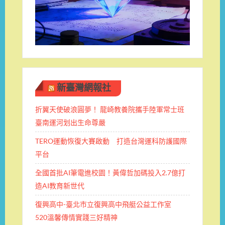
新臺灣網報社
折翼天使破浪圓夢！ 龍崎教養院攜手陸軍常士班 ​
臺南運河划出生命尊嚴
TERO運動恢復大賽啟動 打造台灣運科防護國際
平台
全國首批AI筆電進校園！黃偉哲加碼投入2.7億打
造AI教育新世代
復興高中-臺北市立復興高中飛艇公益工作室
520溫馨傳情實踐三好精神