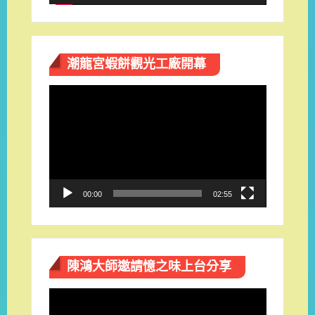
潮龍宮蝦餅觀光工廠開幕
視
訊
播
放
器
00:00
02:55
陳鴻大師邀請憶之味上台分享
視
訊