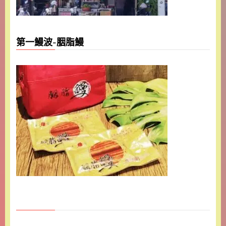
第一鰻波-胭脂鰻