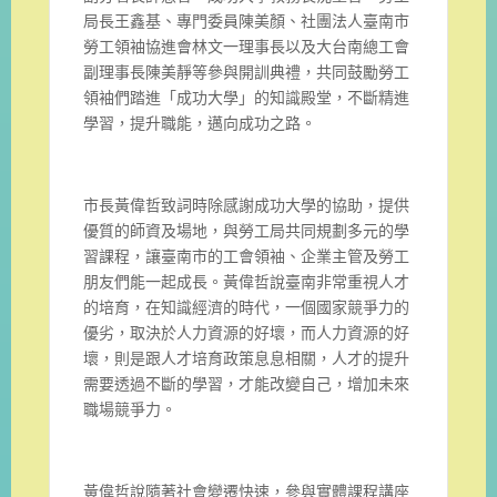
局長王鑫基、專門委員陳美顏、社團法人臺南市
勞工領袖協進會林文一理事長以及大台南總工會
副理事長陳美靜等參與開訓典禮，共同鼓勵勞工
領袖們踏進「成功大學」的知識殿堂，不斷精進
學習，提升職能，邁向成功之路。
市長黃偉哲致詞時除感謝成功大學的協助，提供
優質的師資及場地，與勞工局共同規劃多元的學
習課程，讓臺南市的工會領袖、企業主管及勞工
朋友們能一起成長。黃偉哲說臺南非常重視人才
的培育，在知識經濟的時代，一個國家競爭力的
優劣，取決於人力資源的好壞，而人力資源的好
壞，則是跟人才培育政策息息相關，人才的提升
需要透過不斷的學習，才能改變自己，增加未來
職場競爭力。
黃偉哲說隨著社會變遷快速，參與實體課程講座