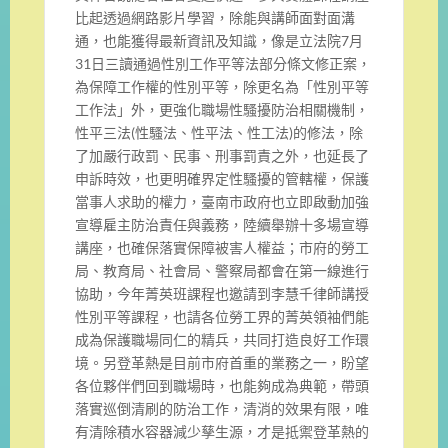
比起透過網路影片學習，除能與講師面對面溝
通，也能獲得最新資訊及知識，像是立法院7月
31日三讀通過性別工作平等法部分條文修正案，
為保障工作權的性別平等，除更名為「性別平等
工作法」外，更強化職場性騷擾防治相關機制，
性平三法(性騷法、性平法、性工法)的修法，除
了加嚴行政罰、民事、刑事罰責之外，也延長了
申訴時效，也更明確界定性騷擾的管轄權，保護
當事人求助的權力，臺南市政府也立即啟動加強
宣導雇主防治責任與義務，陸續舉辦十多場宣導
講座，也確保落實保障被害人權益；市府的勞工
局、教育局、社會局、警察局都會在第一線進行
協助，今年菁英班課程也邀請到李慧千律師講授
性別平等課程，也請各位勞工界的菁英領袖們能
成為保護職場同仁的精兵，共同打造良好工作環
境。另登革熱是目前市府首重的業務之一，盼望
各位夥伴們回到職場時，也能夠成為典範，帶頭
落實巡倒清刷的防治工作，清消的效果有限，唯
有清除積水容器減少孳生源，才是抵禦登革熱的