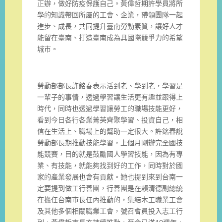
正辦，做好防疫保護自己。黃偉哲期許學員將所
學的知識帶回所屬的工會、企業，帶領團隊一起
進步、成長，共同提升臺南勞動素質，讓好人才
能留在臺南、打造臺南成為具國際競爭力的希望
城市。
勞動部部長許銘春表示活到老、學到老，學習是
一輩子的事情，透過學習讓生活更有趣並跟得上
時代，同時也透過學習讓勞工的職場技能更好，
看到今日各行各業菁英齊聚學習、投資自己，相
信在生活上、職場上的幫助一定很大。許銘春說
勞動部長期推動技能學習，上個月剛辦完全國技
能競賽，目的就是鼓勵國人學習技能，因為有專
業、有技能，就能夠找到好的工作，同時對於國
家的產業發展也會有貢獻。她也提到來到台南一
定要提到做工行善團，行善團是在賴清德副總統
在擔任台南市長任內推動的，集結木工職業工會
及其他多個相關職業工會，號召會員投入志工行