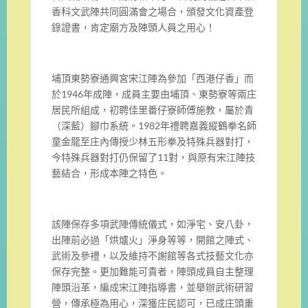
香科文武陣共同圓滿會之場合，頒發文化資產登
錄證書，肯定廟方及陣頭人員之用心！
埔頂東勢寮通興宮宋江陣為參加「西港仔香」而
於1946年成陣，成員主要由埔頂、東勢寮等兩庄
居民所組成，初聘佳里番仔寮師傅施教，屬於青
（深藍）腳巾系統。1982年禮聘嘉義縱鶴拳名師
童金龍至庄內傳授少林五形拳及特殊兵器對打，
今特殊兵器對打仍保留了11對，與原有宋江陣技
藝結合，形成本陣之特色。
該陣保存多項武陣傳統儀式，如淨宅、安八卦，
出陣前必過「烘爐火」淨身等等，開館之陣式、
武術及參禮，以及維持不謝館等各式技藝文化亦
保存完整。更加難能可貴者，陣頭成員自主整理
陣頭沿革，編成宋江陣指導書，並舉辦武術研習
營，傳承極為用心，深獲庄民認可，已成庄頭重