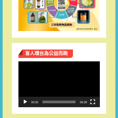
盲人環台​為公益而跑
視
訊
播
放
器
00:00
06:09