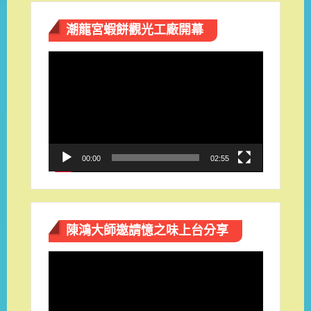
潮龍宮蝦餅觀光工廠開幕
視
訊
播
放
器
00:00
02:55
陳鴻大師邀請憶之味上台分享
視
訊
播
放