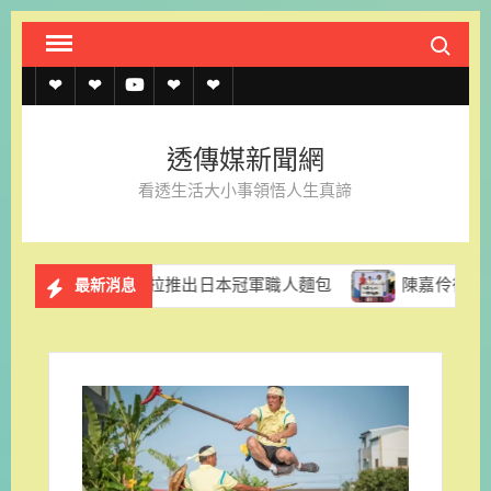
Skip
Search fo
to
content
透
透
透
聯
官
傳
傳
傳
絡
方
透傳媒新聞網
媒
媒
媒
我
LINE
看透生活大小事領悟人生真諦
規
線
youtube
們
約
上
香格里拉推出日本冠軍職人麵包
陳嘉伶律師創立易勝法律事
最新消息
記
者
名
單