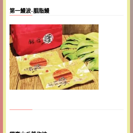
第一鰻波-胭脂鰻