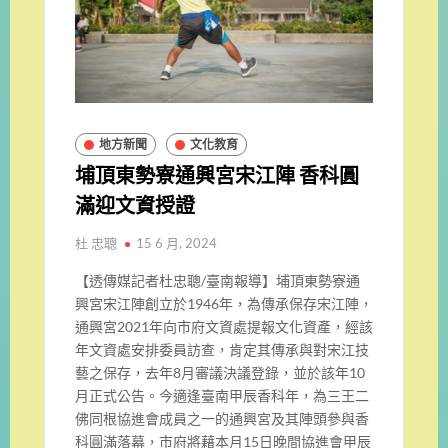
地方新聞
文化教育
埔頂東勢寮通興宮宋江陣 香科圓
滿迎文資授證
杜 忠聰
15 6 月, 2024
【透傳媒記者杜忠聰/臺南報導】埔頂東勢寮通
興宮宋江陣創立於1946年，為傳承保存宋江陣，
通興宮2021年向市府文資處提報文化資產，經該
年文資處安排委員訪查，肯定其傳承與對宋江技
藝之保存，去年8月審議決議登錄，並於該年10
月正式公告。今適逢臺南甲辰香科年，為三王二
佛同根協進會成員之一的通興宮及其陣頭參與香
科圓滿落幕，市府將藉本月15日晚間協進會甲辰