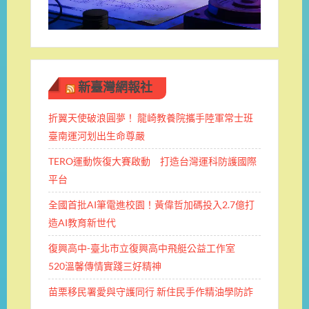
新臺灣網報社
折翼天使破浪圓夢！ 龍崎教養院攜手陸軍常士班 ​
臺南運河划出生命尊嚴
TERO運動恢復大賽啟動 打造台灣運科防護國際
平台
全國首批AI筆電進校園！黃偉哲加碼投入2.7億打
造AI教育新世代
復興高中-臺北市立復興高中飛艇公益工作室
520溫馨傳情實踐三好精神
苗栗移民署愛與守護同行 新住民手作精油學防詐