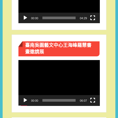
器
00:00
04:29
臺南吳園藝文中心王海峰羅慧書
畫邀請展
視
訊
播
放
器
00:00
06:07