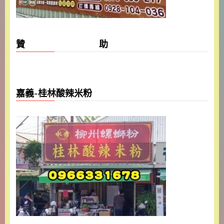
贊 助
嘉義-桂林酸辣米粉