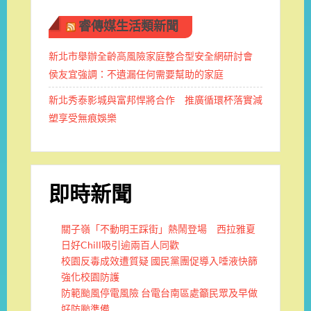
睿傳媒生活類新聞
新北市舉辦全齡高風險家庭整合型安全網研討會
侯友宜強調：不遺漏任何需要幫助的家庭
新北秀泰影城與富邦悍將合作 推廣循環杯落實減
塑享受無痕娛樂
即時新聞
關子嶺「不動明王踩街」熱鬧登場 西拉雅夏
日好Chill吸引逾兩百人同歡
校園反毒成效遭質疑 國民黨團促導入唾液快篩
強化校園防護
防範颱風停電風險 台電台南區處籲民眾及早做
好防颱準備