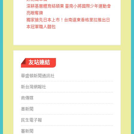
深耕基層體育結碩果 臺南小將國際少年運動會
亮眼奪牌
獨家搶先日本上市！台南遠東香格里拉推出日
本冠軍職人麵包
友站連結
華盛頓新聞通訊社
新台灣網報社
商傳媒
墨新聞
民生電子報
蕃新聞