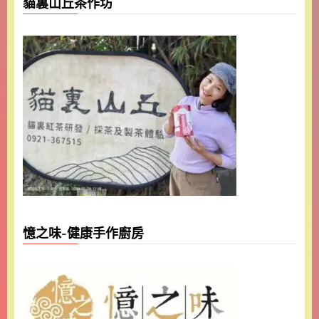
貓裏山丘茶作坊
憶之味-健康手作廚房