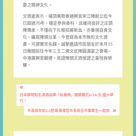
要之精神文化。
文資處表示，埔頂東勢寮通興宮宋江陣創立迄今
已超過70年，穩定參與香科，且維持良好之庄頭
陣傳承，不僅向下扎根招募新血，亦重視自身文
化，編寫陣頭沿革，今登錄為本市無形文化資
產，可謂實至名歸。誠摯邀請市民朋友於本月15
日晚間前往今年三王二佛文武陣圓滿宴之會場—
中港廣興宮觀禮，見證陣頭文資授證之喜悅與榮
耀。
文
章
日本靜岡知名清酒品牌「臥龍梅」鏡開儀式6/14(五)盛大舉
行！
導
市長陪你拍2.0登場 黃偉哲市長陪全市畢業生一起拍
覽