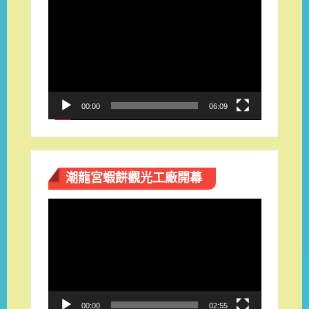
視
訊
播
放
器
00:00
06:09
潮龍宮蝦餅觀光工廠開幕
視
訊
播
放
器
00:00
02:55