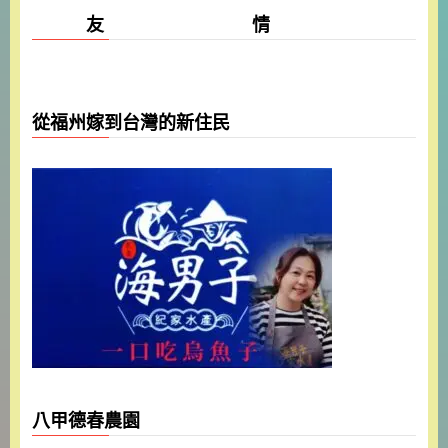
友 情
從福州嫁到台灣的新住民
八甲德春農園