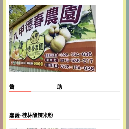
贊 助
嘉義-桂林酸辣米粉