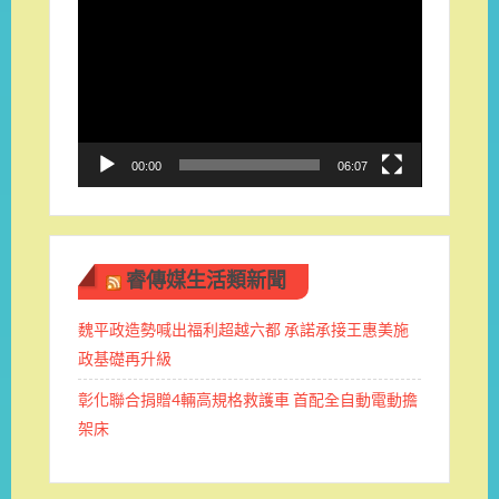
視
訊
播
放
器
00:00
06:07
睿傳媒生活類新聞
魏平政造勢喊出福利超越六都 承諾承接王惠美施
政基礎再升級
彰化聯合捐贈4輛高規格救護車 首配全自動電動擔
架床