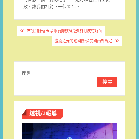
散，讓我們相約下一個12年。
文
市議員陳碧玉 爭取弱勢族群免費施打皮蛇疫苗
章
臺南之光閃耀國際!深受國內外肯定
導
覽
搜尋
搜尋
透視AI報導