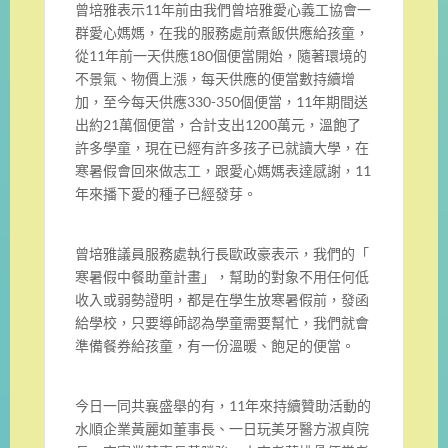
曾培雅表示11年前由我們曾培雅愛心義工協會一
群愛心媽媽，
在我的服務處前煮飯供應給孩童，
從11年前一天供應180個便當開始，隨著環境的
不景氣、
物價上漲，每天供應的便當數持續增
加，至今每天供應330-
350個便當，11年期間送
出約21萬個便當，
合計支出1200萬元，溫飽了
許多學童，
現在已經有許多孩子已就讀大學，在
寒暑假會回來做志工，
跟愛心媽媽表達感謝，11
年來播下愛的種子已經發芽。
曾培雅議員服務處執行長歐政豪表示，我們的「
寒暑假中餐助童計畫」，幫助的對象不用任何低
收入或弱勢證明，
都是在學生放寒暑假前，發函
給學校，只要導師認為學童需要幫忙，
我們就會
準備餐券給孩童，有一份溫暖、飽足的便當。
今日一同共襄盛舉的有，
11年來持續贊助活動的
水順企業黃麗如董事長、
一日玩美牙醫方淑貞院