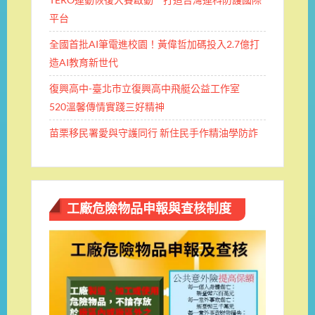
平台
全國首批AI筆電進校園！黃偉哲加碼投入2.7億打
造AI教育新世代
復興高中-臺北市立復興高中飛艇公益工作室
520溫馨傳情實踐三好精神
苗栗移民署愛與守護同行 新住民手作精油學防詐
工廠危險物品申報與查核制度