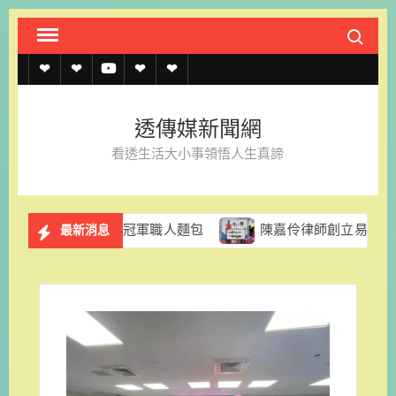
Skip
Search fo
to
content
透
透
透
聯
官
傳
傳
傳
絡
方
透傳媒新聞網
媒
媒
媒
我
LINE
看透生活大小事領悟人生真諦
規
線
youtube
們
約
上
拉推出日本冠軍職人麵包
陳嘉伶律師創立易勝法律事務所 
最新消息
記
者
名
單