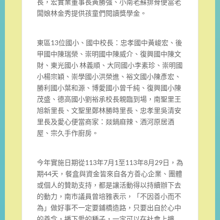
長，宏實業董事長黃勝強、
小南老蘇排骨便當老
闆娘林金秀提供孩童們閱讀獎學金。
東區13位國小、國中校長：忠孝國中黃峻宏、後
甲國中陳瑞榮、
崇明國中陳威介、復興國中陳文
財、東光國小 林義順、大同國小李素珍、崇明國
小楊宗穎、崇學國小洪榮進、
裕文國小陳彥宏、
勝利國小葉和源、博愛國小曾千純、
復興國小陳
茂盛、德高國小劉裕承校長親臨到場，
南聖里王
旭新里長、文聖里鄭林勝時里長、
忠孝里吳清安
里長及愛心便當商家：燚鍋麻辣、酒河原居酒
屋、
宗久手作廚房。
今年實施日期從113年7月1至113年8月29日，
為
期44天，餐盒與資金皆來自各方善心企業、
團體
或個人的贊助支持，都是讓活動得以持續辦下去
的動力，
南市議員曾培雅表示，「不因善小而不
為」
做好事不一定要鋪橋造路，只要出自於心中
的善念，播下愛的種子，
一定可以在社會上擴