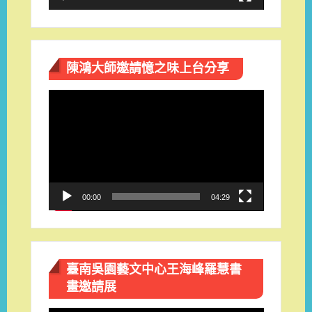
陳鴻大師邀請憶之味上台分享
視
訊
播
放
器
00:00
04:29
臺南吳園藝文中心王海峰羅慧書
畫邀請展