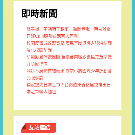
即時新聞
關子嶺「不動明王踩街」熱鬧登場 西拉雅夏
日好Chill吸引逾兩百人同歡
校園反毒成效遭質疑 國民黨團促導入唾液快篩
強化校園防護
防範颱風停電風險 台電台南區處籲民眾及早做
好防颱準備
深耕基層體育結碩果 臺南小將國際少年運動會
亮眼奪牌
獨家搶先日本上市！台南遠東香格里拉推出日
本冠軍職人麵包
友站連結