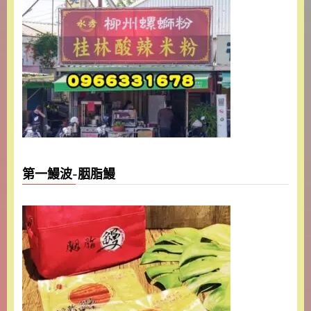
第一鰻波-胭脂鰻