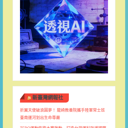
新臺灣網報社
折翼天使破浪圓夢！ 龍崎教養院攜手陸軍常士班 ​
臺南運河划出生命尊嚴
TERO運動恢復大賽啟動 打造台灣運科防護國際