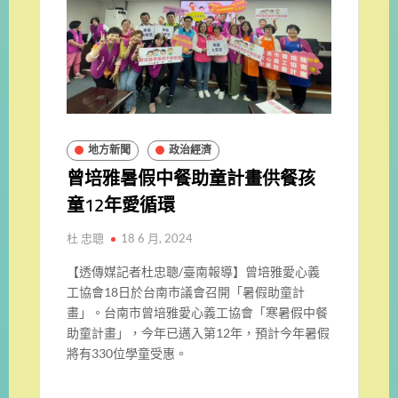
地方新聞
政治經濟
曾培雅暑假中餐助童計畫供餐孩
童12年愛循環
杜 忠聰
18 6 月, 2024
【透傳媒記者杜忠聰/臺南報導】曾培雅愛心義
工協會18日於台南市議會召開「
暑假助童計
畫」。台南市曾培雅愛心義工協會「
寒暑假中餐
助童計畫」，今年已邁入第12年，
預計今年暑假
將有330位學童受惠。