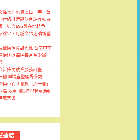
文怪物》免費展出一年 台
爺行旅打造趣味台語互動展
飯店結合ESG與在地特色
梨採果、府城文化走讀新體
長輩換照資訊亂象 台南市市
陳怡珍促每區每月至少辦一
習
推新住民就業服務計畫 8
9日辦理講座暨職場參訪
購物中心「夏款！約一夏」
登場 多重回饋搭配豐富活動
民眾同樂
站連結