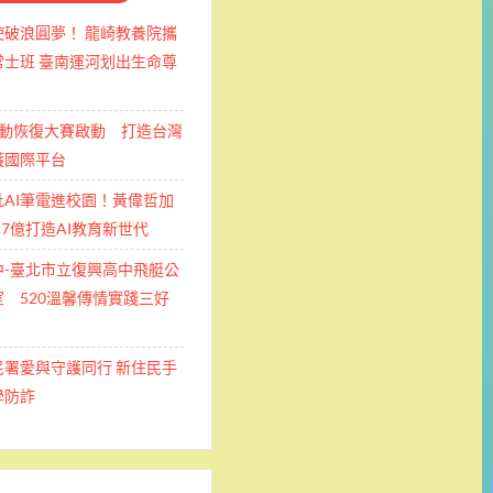
使破浪圓夢！ 龍崎教養院攜
士班 ​臺南運河划出生命尊
運動恢復大賽啟動 打造台灣
護國際平台
批AI筆電進校園！黃偉哲加
.7億打造AI教育新世代
中-臺北市立復興高中飛艇公
 520溫馨傳情實踐三好
民署愛與守護同行 新住民手
學防詐