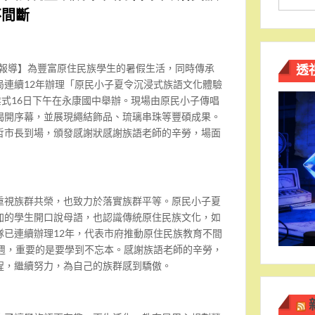
不間斷
透
南報導】為豐富原住民族學生的暑假生活，同時傳承
局連續12年辦理「原民小子夏令沉浸式族語文化體驗
業式16日下午在永康國中舉辦。現場由原民小子傳唱
揭開序幕，並展現繩結飾品、琉璃串珠等豐碩成果。
哲市長到場，頒發感謝狀感謝族語老師的辛勞，場面
重視族群共榮，也致力於落實族群平等。原民小子夏
加的學生開口說母語，也認識傳統原住民族文化，如
隊已連續辦理12年，代表市府推動原住民族教育不間
6週，重要的是要學到不忘本。感謝族語老師的辛勞，
程，繼續努力，為自己的族群感到驕傲。