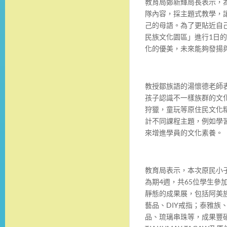
教育局鄭新輝局長表示，
隊內容，採主題式教學，
己的母語。為了更貼近自
民族文化園區」進行1日
化的優美，未來能夠發揚
教授鄒族語的湯懷德老師
孩子認識不一樣族群的文
狩獵，童玩等原住民文化
計不同課程主題，例如學
來增進學員的文化素養。
教育局表示，本次原民小子
為期4週，共65位學生參
靜態的成果展，包括阿美
藝品、DIY戒指；泰雅族
品、琉璃串珠等，成果豐碩。