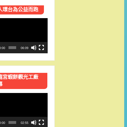
人環台​為公益而跑
0:00
06:09
龍宮蝦餅觀光工廠
幕
0:00
02:55