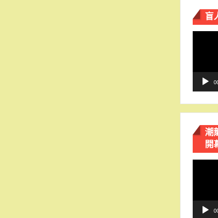
盲
視
訊
播
放
器
0
潮
開
視
訊
播
放
器
0