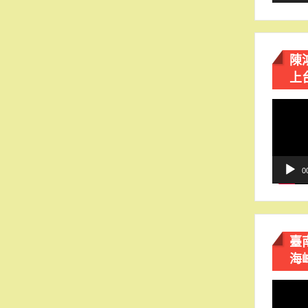
陳
上
視
訊
播
放
器
0
臺
海
視
訊