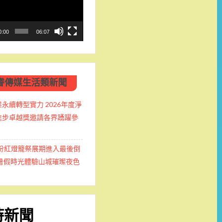
0:00
06:07
睿傳媒生活類新聞
永續轉型實力 2026年度淨
進步卓越獎邀請各界踴躍參
九份紅燈籠祭展期進入最後倒
握暑假時光體驗山城璀璨夜色
時新聞