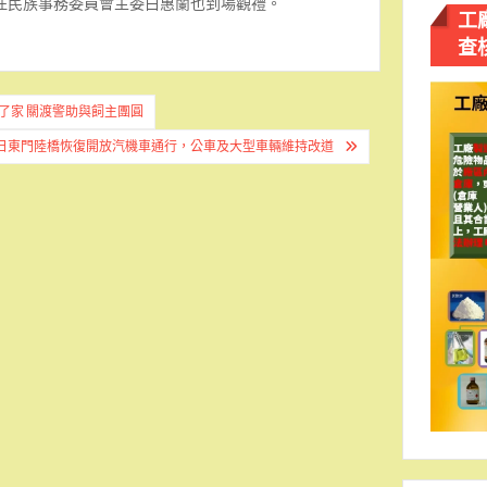
W及原住民族事務委員會主委白惠蘭也到場觀禮。
工
查
了家 關渡警助與飼主團圓
1日東門陸橋恢復開放汽機車通行，公車及大型車輛維持改道