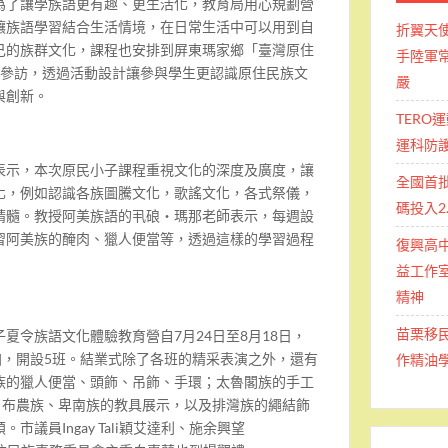
為了讓學族語更有趣、更生活化，教育局用心規劃營
讓族語學習結合生活情境，在日常生活中可以用到自
折翼天
己的族群文化，課程也安排到屏東瑪家鄉「臺灣原住
手陸軍常
的參訪，透過活動設計讓參與學生更認識原住民族文
嚴
與創新。
TERO
運科防
表示，本次原民小子課程重視文化的深度及廣度，讓
全國首
化，例如認識各族圖騰文化，歌謠文化，各式祭儀，
碼投入2
精髓。教授阿美族語的丮硠・瑪那老師表示，每週設
習阿美族的醃肉、獵人便當等，透過這樣的學習過程
復興高
益工作室
精神
苗栗移
夏令族語文化體驗教育營自7月24日至8月18日，
加，開設5班。結業式除了各班的精采表演之外，還有
作精油
族的獵人便當、頭飾、吊飾、手環；太魯閣族的手工
、布農族、卑南族的教具展示，以及排灣族的繩結飾
市議員Ingay Tali穎艾達利、施余興望