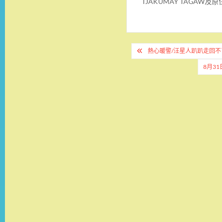
TJAKUMAY TAGA
文
熱心暖警/汪星人趴趴走回不
章
8月3
導
覽