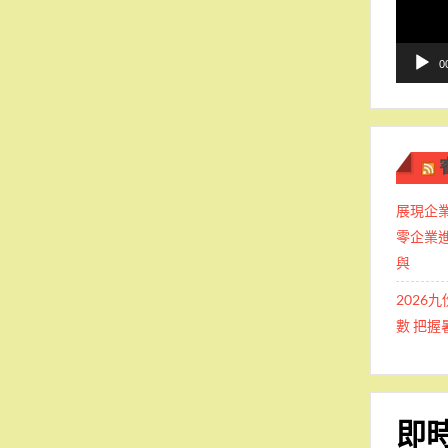
播
放
器
0
展現企業
零企業
與
2026
數 把
即