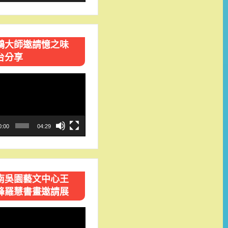
鴻大師邀請憶之味
台分享
0:00
04:29
南吳園藝文中心王
峰羅慧書畫邀請展