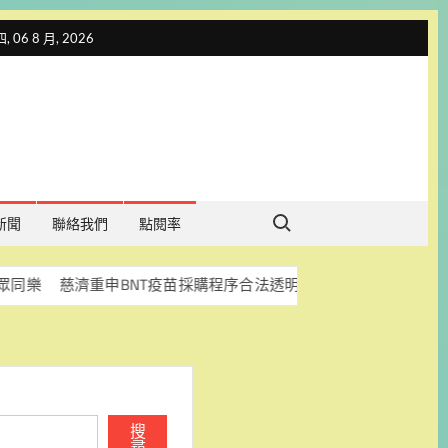
 06 8 月, 2026
Search for:
新聞
聯絡我們
點閱率
濟重申BNT疫苗採購程序合法透明 盼司法釐清真相
科林
搜
尋