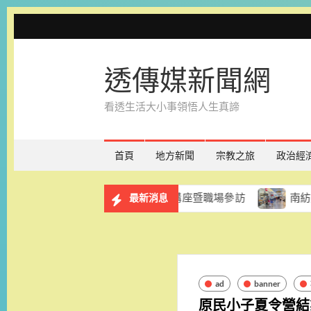
Skip
to
content
透傳媒新聞網
看透生活大小事領悟人生真諦
首頁
地方新聞
宗教之旅
政治經
業服務計畫 8月29日辦理講座暨職場參訪
南紡購物中心「
最新消息
ad
banner
原民小子夏令營結