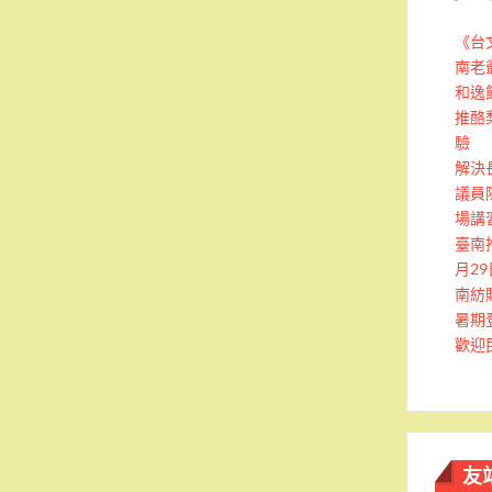
《台
南老
和逸
推酪
驗
解決
議員
場講
臺南
月2
南紡
暑期
歡迎
友