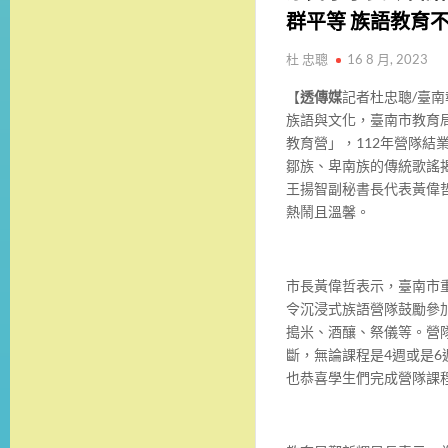
群平等 族語教育
杜 忠聰
16 8 月, 2023
【
透傳媒
記者杜忠聰/臺
族語與文化，臺南市教育
教育營」，112年營隊結
鄒族、卑南族的傳統歌謠
王揚智副秘書長代表黃偉
熱鬧且溫馨。
市長黃偉哲表示，臺南市
令沉浸式族語營隊鼓勵參
搗米、酒釀、祭儀等。營
斷，無論課程是4週或是
也恭喜學生們完成營隊課