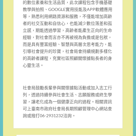
的數位素養和生活品
質，此次課程包含手機基礎
教學與拍照、
GOOGLE
實用技能及
A
PP
軟體應用
等，熟悉利用網路資源和服務，
不僅能增加高齡
者的社交互動和自信心，
也能減少數位落差和孤
立感，期能透過學習，
高齡者能產生正向的生命
經驗，
對社會而言亦不再被視為負擔或是包袱，
而是具有豐富經驗、
智慧與高層次思考能力，能
引導社會提升的珍寶，
社會局會持續規劃多樣化
的高齡者課程，
充實社區照顧關懷據點長者的身
心靈生活。
社會局鼓勵長輩參與關懷據點活動或加入志工行
列，
透過持續參與社會生活、志願服務或終生學
習，
讓老化成為一個健康正向的過程。
相關資訊
可上臺南市政府社會局長期照顧管理中心網站查
詢或撥打
0
6-2931232
洽詢。