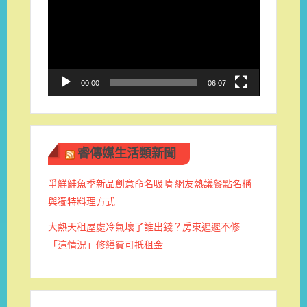
播
放
器
00:00
06:07
睿傳媒生活類新聞
爭鮮鮭魚季新品創意命名吸睛 網友熱議餐點名稱
與獨特料理方式
大熱天租屋處冷氣壞了誰出錢？房東遲遲不修
「這情況」修繕費可抵租金