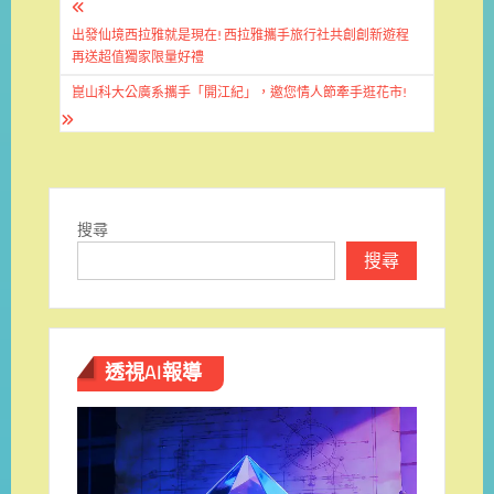
文
章
出發仙境西拉雅就是現在! 西拉雅攜手旅行社共創創新遊程
再送超值獨家限量好禮
導
崑山科大公廣系攜手「開江紀」，邀您情人節牽手逛花市!
覽
搜尋
搜尋
透視AI報導