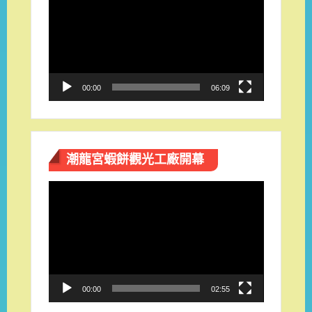
訊
播
放
器
00:00
06:09
潮龍宮蝦餅觀光工廠開幕
視
訊
播
放
器
00:00
02:55