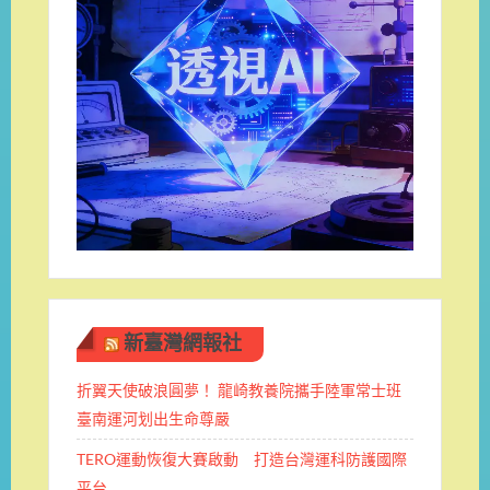
新臺灣網報社
折翼天使破浪圓夢！ 龍崎教養院攜手陸軍常士班 ​
臺南運河划出生命尊嚴
TERO運動恢復大賽啟動 打造台灣運科防護國際
平台