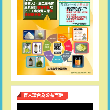
盲人環台​為公益而跑
視