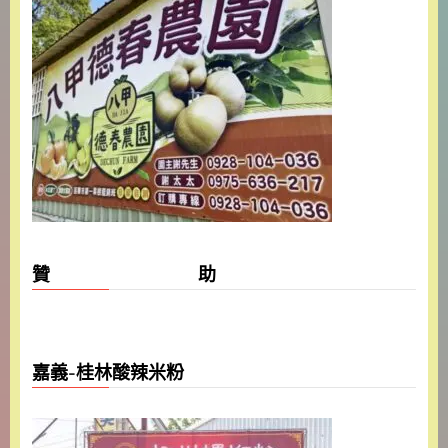
贊 助
嘉義-桂林酸辣米粉