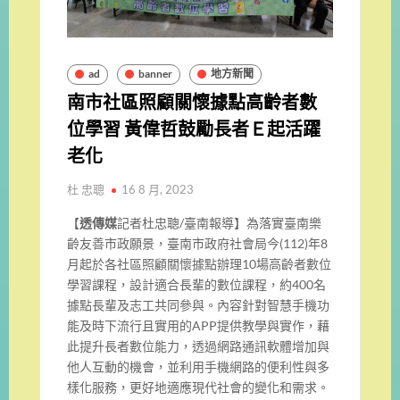
ad
banner
地方新聞
南市社區照顧關懷據點高齡者數
位學習 黃偉哲鼓勵長者Ｅ起活躍
老化
杜 忠聰
16 8 月, 2023
【
透傳媒
記者杜忠聰/臺南報導】為落實臺南樂
齡友善市政願景，臺南市政府社會局今
(112)
年
8
月起於各社區照顧關懷據點辦理
10
場高齡者數位
學習課程，
設計適合長輩的數位課程，約
400
名
據點長輩及志工共同參與。
內容針對智慧手機功
能及時下流行且實用的
APP
提供教學與實作，
藉
此提升長者數位能力，透過網路通訊軟體增加與
他人互動的機會，
並利用手機網路的便利性與多
樣化服務，
更好地適應現代社會的變化和需求。