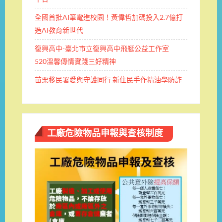
全國首批AI筆電進校園！黃偉哲加碼投入2.7億打
造AI教育新世代
復興高中-臺北市立復興高中飛艇公益工作室
520溫馨傳情實踐三好精神
苗栗移民署愛與守護同行 新住民手作精油學防詐
工廠危險物品申報與查核制度