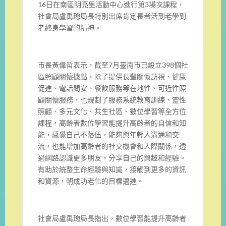
16
日在南區明亮里活動
中心進行第
3
場次課程，
社會局盧禹璁局長特別出席肯定長者活到老
學到
老終身學習的精神。
市長黃偉哲表示，截至
7
月臺南市已設立
398
個社
區照顧關懷據點
，除了提供長輩關懷訪視、健康
促進、電話問安、
餐飲服務等在地性、可近性照
顧關懷服務，
也規劃了服務系統教育訓練、靈性
照顧、多元文化、共生社區、
數位學習等全方位
課程，
高齡者數位學習能提升高齡者的自信和知
能，感覺自己不落伍，
能夠與年輕人溝通和交
流，也能增加高齡者的社交機會和人際關係，
透
過網路認識更多朋友，分享自己的興趣和經驗。
有助於統整生命經驗與知識，接觸到更多的資訊
和資源，
朝成功老化的目標邁進。
社會局盧禹璁局長指出，數位學習能提升高齡者