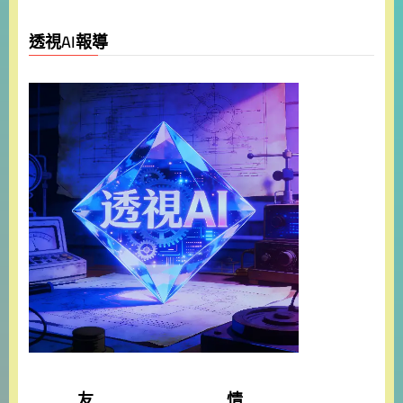
透視AI報導
友 情