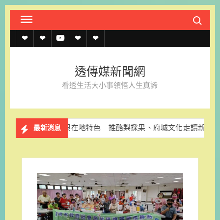
Skip
Search fo
to
content
透
透
透
聯
官
傳
傳
傳
絡
方
透傳媒新聞網
媒
媒
媒
我
LINE
看透生活大小事領悟人生真諦
規
線
youtube
們
約
上
結合ESG與在地特色 推酪梨採果、府城文化走讀新體驗
最新消息
記
者
名
單