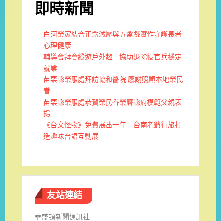
即時新聞
白河榮家結合正念減壓與五禽戲實作守護長者
心理健康
輔導會拜會縱遊戶外趣 協助退除役官兵穩定
就業
苗栗縣榮服處拜訪協和醫院 感謝照顧本地榮民
眷
苗栗縣榮服處恭賀榮民眷榮膺縣府模範父親表
揚
《台文怪物》免費展出一年 台南老爺行旅打
造趣味台語互動展
友站連結
華盛頓新聞通訊社