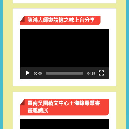
陳鴻大師邀請憶之味上台分享
視
訊
播
放
器
00:00
04:29
臺南吳園藝文中心王海峰羅慧書
畫邀請展
視
訊