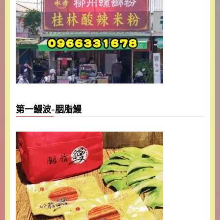
第一鰻波-胭脂鰻