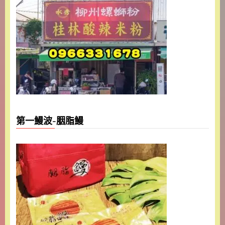
第一鰻波-胭脂鰻