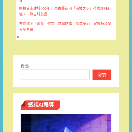
文
章
迎接台南建城400年！ 東東餐飲用「南境之玥」禮盒穿月府
城，一覽古城美景
導
市長偕同「籃籃」代言「求職防騙．就業安心」宣導短片發
覽
表記者會
搜尋
搜尋
透視AI報導