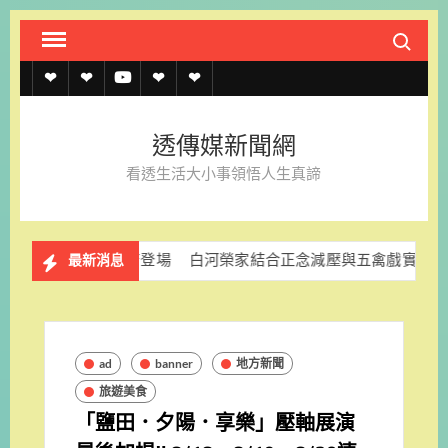
Skip
Search fo
to
content
透
透
透
聯
官
傳
傳
傳
絡
方
透傳媒新聞網
媒
媒
媒
我
LINE
看透生活大小事領悟人生真諦
規
線
youtube
們
約
上
新旗艦店登場
白河榮家結合正念減壓與五禽戲實作守護長者心理健
最新消息
記
者
名
ad
banner
地方新聞
單
旅遊美食
「鹽田．夕陽．享樂」壓軸展演