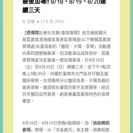
最後加場‼ 8/18、8/19、8/20連
續三天
杜 忠聰
17 8 月, 2023
【
透傳媒
記者杜忠聰/臺南報導】由交通部觀光
局雲嘉南濱海國家風景區管理處(以下簡稱雲嘉南
管理處)全臺首創的「鹽田．夕陽．享樂」活動邁
向第四週壓軸展演，因活動演出成效良好，雲嘉
南管理處決定最後一週加場展演，於8月18日
（五）至8月20日（日）連續三天，從下午3點至
晚上8點30分，持續於臺南市北門區井仔腳瓦盤
鹽田舉辦，在傍晚時分以鹽田為景、夕陽為幕的
最美景緻，邀請知名優質的歌手及樂團等，結合
百年鹽田自然美景，創造專屬雲嘉南特色的音樂
饗宴。
8月18日、8月19日傍晚6點開始，由「
迪迪舞蹈
劇場
」開場，以「流金歲月」為主題，用舞蹈敘