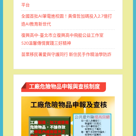
平台
全國首批AI筆電進校園！黃偉哲加碼投入2.7億打
造AI教育新世代
復興高中-臺北市立復興高中飛艇公益工作室
520溫馨傳情實踐三好精神
苗栗移民署愛與守護同行 新住民手作精油學防詐
工廠危險物品申報與查核制度