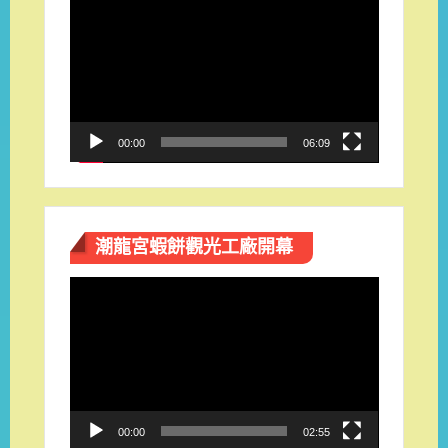
訊
播
放
器
00:00
06:09
潮龍宮蝦餅觀光工廠開幕
視
訊
播
放
器
00:00
02:55