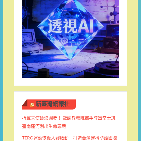
新臺灣網報社
折翼天使破浪圓夢！ 龍崎教養院攜手陸軍常士班 ​
臺南運河划出生命尊嚴
TERO運動恢復大賽啟動 打造台灣運科防護國際