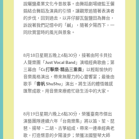
說曬鹽產業文化今昔故事。由舞蹈劇場總監王儷
娟結合舞蹈及演員的引領，讓觀眾追隨著表演者
的步伐，回到過去，以井仔腳瓦盤鹽田為舞台，
訴說著我們記憶中的「鹹」，隨著夕陽西下，一
同欣賞當時的風光與景象。
8月18日星期五晚上6點30分，接著由阿卡貝拉
人聲樂團「
Just Vocal Band
」演唱經典歌曲；第
三幕由「
Cc打擊樂-精品三重奏
」以輕鬆愉快的
音樂風格演出，帶來無壓力的心靈饗宴；最後由
歌手「
書帆 ShuShu
」演出，將生活的體悟雜感
匯聚成歌，用音樂來療癒忙碌生活中的大家。
8月19日星期六晚上6點30分，榮獲臺南市傑出
演藝團隊連續六年「台南樂集」將以笛、笙、琵
琶、揚琴、二胡、古箏組成，帶來一連串經典老
歌，打造愜意的夕陽漫步；榮獲法國豎琴大師