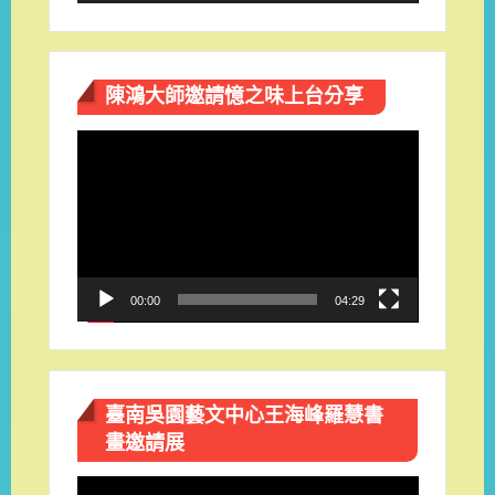
陳鴻大師邀請憶之味上台分享
視
訊
播
放
器
00:00
04:29
臺南吳園藝文中心王海峰羅慧書
畫邀請展
視