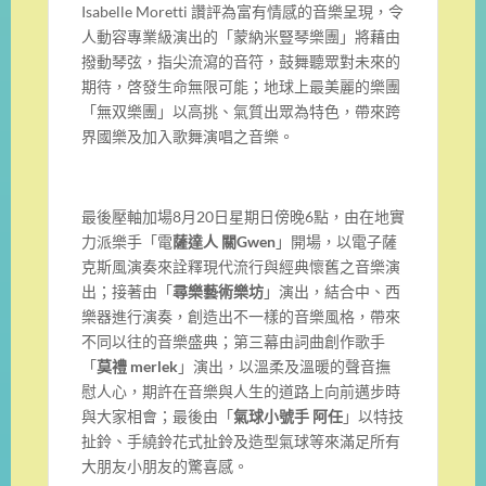
Isabelle Moretti 讚評為富有情感的音樂呈現，令
人動容專業級演出的「蒙納米豎琴樂團」將藉由
撥動琴弦，指尖流瀉的音符，鼓舞聽眾對未來的
期待，啓發生命無限可能；地球上最美麗的樂團
「無双樂團」以高挑、氣質出眾為特色，帶來跨
界國樂及加入歌舞演唱之音樂。
最後壓軸加場8月20日星期日傍晚6點，由在地實
力派樂手「電
薩達人 關Gwen
」開場，以電子薩
克斯風演奏來詮釋現代流行與經典懷舊之音樂演
出；接著由「
尋樂藝術樂坊
」演出，結合中、西
樂器進行演奏，創造出不一樣的音樂風格，帶來
不同以往的音樂盛典；第三幕由詞曲創作歌手
「
莫禮 merlek
」演出，以溫柔及溫暖的聲音撫
慰人心，期許在音樂與人生的道路上向前邁步時
與大家相會；最後由「
氣球小號手 阿任
」以特技
扯鈴、手繞鈴花式扯鈴及造型氣球等來滿足所有
大朋友小朋友的驚喜感。