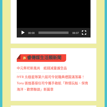
訊
播
放
器
00:00
06:07
睿傳媒生活類新聞
中元祭祀新風尚 紙錢減量護空品
IYFR 北極星隊第六屆司令就職典禮圓滿落幕！
Tony 張煌基接任司令攜手啟航「熱情玩船、保育
海洋、歡樂聯誼」新篇章