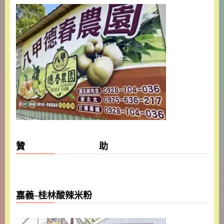
贊 助
嘉義-桂林酸辣米粉