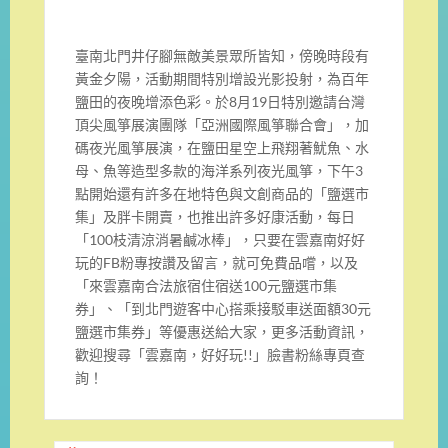
臺南北門井仔腳無敵美景眾所皆知，傍晚時段有
黃金夕陽，活動期間特別增設光影投射，為百年
鹽田的夜晚增添色彩。於8月19日特別邀請台灣
頂尖風箏展演團隊「亞洲國際風箏聯合會」，加
碼夜光風箏展演，在鹽田星空上飛翔著魷魚、水
母、魚等造型多款的海洋系列夜光風箏，下午3
點開始還有許多在地特色與文創商品的「鹽選市
集」及胖卡開賣，也推出許多好康活動，每日
「100枝清涼消暑鹹冰棒」，只要在雲嘉南好好
玩的FB粉專按讚及留言，就可免費品嚐，以及
「來雲嘉南合法旅宿住宿送100元鹽選市集
券」、「到北門遊客中心搭乘接駁車送面額30元
鹽選市集券」等優惠送給大家，更多活動資訊，
歡迎搜尋「雲嘉南，好好玩!!」臉書粉絲專頁查
詢！