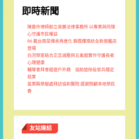
即時新聞
陳嘉伶律師創立易勝法律事務所 以專業與同理
心守護市民權益
86 載台南菜傳承再進化 錦霞樓南紡全新旗艦店
登場
白河榮家結合正念減壓與五禽戲實作守護長者
心理健康
輔導會拜會縱遊戶外趣 協助退除役官兵穩定
就業
苗栗縣榮服處拜訪協和醫院 感謝照顧本地榮民
眷
友站連結