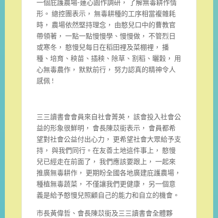
一個庇護農場-蓮心園作調研， 了解無毒耕作情
形。 總控團表示， 無毒耕種的工序相當複雜耗
時， 農場依然堅持理念， 由憨兒口中的曹教官
帶領著， 一點一點慢慢學、慢慢做， 不管烈日
或寒冬， 憨慢兒每日在稻田裡及菜棚裡， 播
種、培育、秧苗、插秧、除草、割稻、曬穀， 用
心無毒農作， 默默前行， 努力認真的精神令人
感佩 !
三三讀書會會員來自社會菁英， 該會投入社會公
益的形象很鮮明， 會長陳苡銜表示， 會員都希
望對社會公益付出心力， 更希望社會大眾給予支
持， 與我們同行。在友善土地這件事上， 憨慢
兒已經走在前面了， 我們應該要跟上， 一起來
推廣無毒耕作， 更期盼全國各地廣建庇護農場，
種植無毒蔬菜， 不僅讓我們更健康， 另一個意
義是給予憨慢兒照顧自己的能力和自立的機會。
市長黃偉哲、會長陳苡銜及三三讀書會全體夥