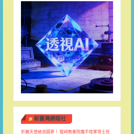
新臺灣網報社
折翼天使破浪圓夢！ 龍崎教養院攜手陸軍常士班 ​