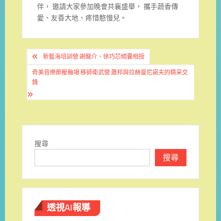
伴， 邀請大家參加晚會共襄盛舉， 攜手蔬香傳
愛、友善大地、疼惜憨慢兒。
文
新藍海培訓營 謝龍介、徐巧芯傾囊相授
章
奇美音樂節壓軸場 移師衛武營 蕭邦與拉赫曼尼諾夫的精采交
導
鋒
覽
搜尋
搜尋
透視AI報導