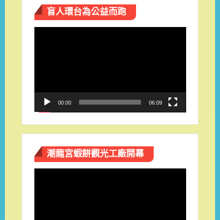
盲人環台​為公益而跑
視
訊
播
放
器
00:00
06:09
潮龍宮蝦餅觀光工廠開幕
視
訊
播
放
器