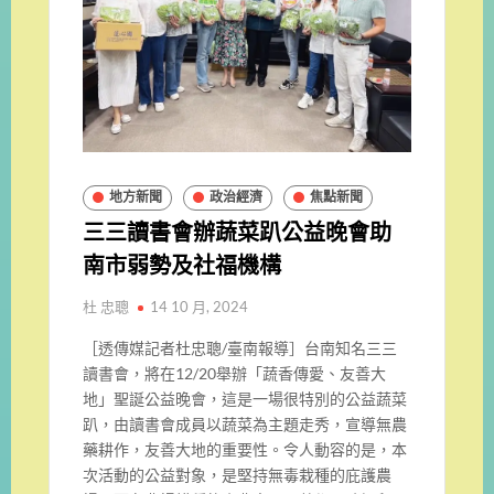
地方新聞
政治經濟
焦點新聞
三三讀書會辦蔬菜趴公益晚會助
南市弱勢及社福機構
杜 忠聰
14 10 月, 2024
［透傳媒記者杜忠聰/臺南報導］台南知名三三
讀書會，將在12/20舉辦「蔬香傳愛、友善大
地」聖誕公益晚會，這是一場很特別的公益蔬菜
趴，由讀書會成員以蔬菜為主題走秀，宣導無農
藥耕作，友善大地的重要性。令人動容的是，本
次活動的公益對象，是堅持無毒栽種的庇護農