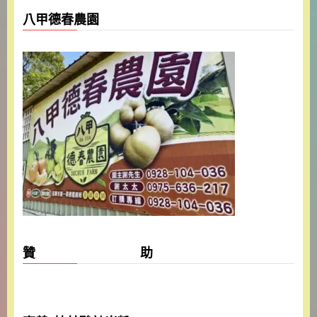
八甲德春農園
贊 助