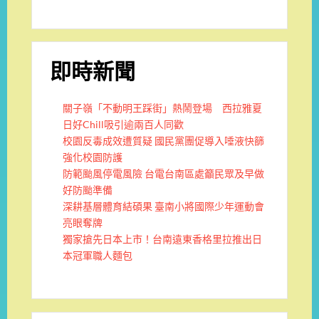
即時新聞
關子嶺「不動明王踩街」熱鬧登場 西拉雅夏
日好Chill吸引逾兩百人同歡
校園反毒成效遭質疑 國民黨團促導入唾液快篩
強化校園防護
防範颱風停電風險 台電台南區處籲民眾及早做
好防颱準備
深耕基層體育結碩果 臺南小將國際少年運動會
亮眼奪牌
獨家搶先日本上市！台南遠東香格里拉推出日
本冠軍職人麵包