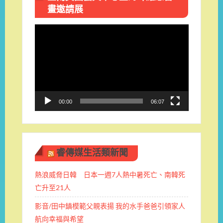
畫邀請展
視
訊
播
放
器
00:00
06:07
睿傳媒生活類新聞
熱浪威脅日韓 日本一週7人熱中暑死亡、南韓死
亡升至21人
影音/田中鎮模範父親表揚 我的水手爸爸引領家人
航向幸福與希望