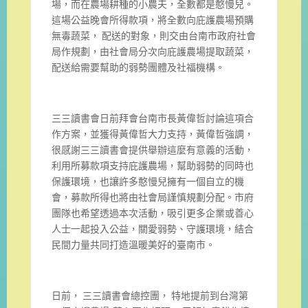
場，而在農場耕種的小農夫，全數都是憨慢兒。
這場公益晚會所得款項，將全數向庇護農場預購
無毒蔬菜， 配送的對象，則交由台南市政府社會
局作規劃，由社會局分次向庇護農場提取蔬菜，
配送給需要幫助的弱勢團體及社福機構。
三三讀書會日前拜會台南市長黃偉哲討論這項合
作方案，並獲得黃偉哲大力支持，黃偉哲強調，
很感謝三三讀書會提供舉辦這麼有意義的活動，
利用所募款項支持庇護農場，幫助弱勢的同時也
保護環境，也讓許多憨慢兒擁有一個自立的機
會，募款所得也將由社會局謹慎規劃分配。市府
團隊也希望透過本次活動，吸引更多企業或善心
人士一起投入公益，關愛弱勢、守護環境，結合
民間力量共同打造溫暖美好的臺南市。
日前， 三三讀書會總控團， 特地提前到台灣第