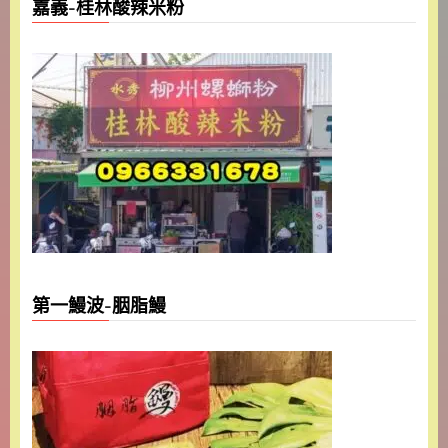
嘉義-桂林酸辣米粉
第一鰻波-胭脂鰻