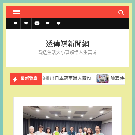
Skip
Search fo
to
content
透
透
透
聯
官
傳
傳
傳
絡
方
透傳媒新聞網
媒
媒
媒
我
LINE
看透生活大小事領悟人生真諦
規
線
youtube
們
約
上
香格里拉推出日本冠軍職人麵包
陳嘉伶律師創立易勝法律事
最新消息
記
者
名
單