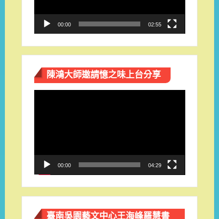
00:00
02:55
陳鴻大師邀請憶之味上台分享
視
訊
播
放
器
00:00
04:29
臺南吳園藝文中心王海峰羅慧書