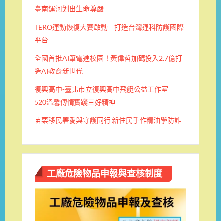
臺南運河划出生命尊嚴
TERO運動恢復大賽啟動 打造台灣運科防護國際
平台
全國首批AI筆電進校園！黃偉哲加碼投入2.7億打
造AI教育新世代
復興高中-臺北市立復興高中飛艇公益工作室
520溫馨傳情實踐三好精神
苗栗移民署愛與守護同行 新住民手作精油學防詐
工廠危險物品申報與查核制度