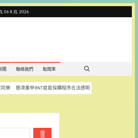
 06 8 月, 2026
Search for:
新聞
聯絡我們
點閱率
重申BNT疫苗採購程序合法透明 盼司法釐清真相
科林助
搜
尋