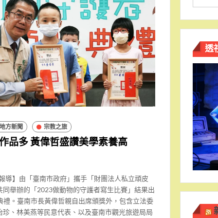
透
地方新聞
宗教之旅
作品多 黃偉哲盛讚美學素養高
南報導】由「臺南市政府」攜手「財團法人私立頑皮
同舉辦的「2023做動物的守護者寫生比賽」結果出
獎典禮。臺南市長黃偉哲親自出席頒獎外，包含立法委
怡珍、林美燕等民意代表、以及臺南市觀光旅遊局局