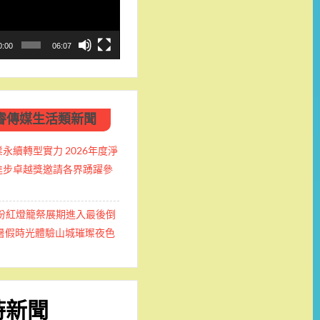
0:00
06:07
睿傳媒生活類新聞
永續轉型實力 2026年度淨
進步卓越獎邀請各界踴躍參
九份紅燈籠祭展期進入最後倒
握暑假時光體驗山城璀璨夜色
時新聞