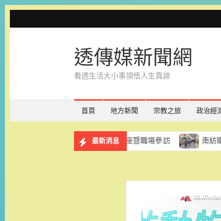
Skip
to
content
透傳媒新聞網
看透生活大小事領悟人生真諦
首頁
地方新聞
宗教之旅
政治經
服務計畫 8月29日辦理講座暨職場參訪
南紡購物中心「夏
最新消息