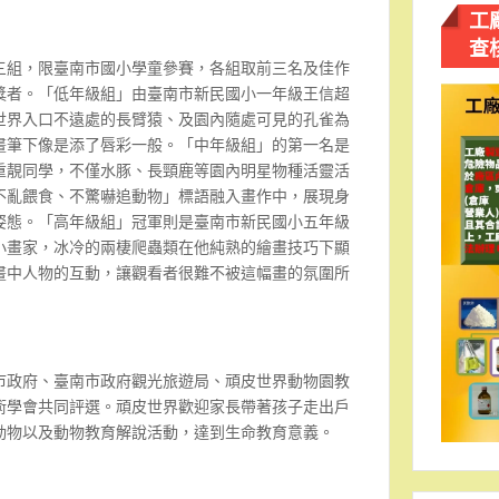
工
查
三組，限臺南市國小學童參賽，各組取前三名及佳作
獎者。「低年級組」由臺南市新民國小一年級王信超
世界入口不遠處的長臂猿、及園內隨處可見的孔雀為
畫筆下像是添了唇彩一般。「中年級組」的第一名是
重靚同學，不僅水豚、長頸鹿等園內明星物種活靈活
不亂餵食、不驚嚇追動物」標語融入畫作中，展現身
姿態。「高年級組」冠軍則是臺南市新民國小五年級
小畫家，冰冷的兩棲爬蟲類在他純熟的繪畫技巧下顯
畫中人物的互動，讓觀看者很難不被這幅畫的氛圍所
市政府、臺南市政府觀光旅遊局、頑皮世界動物園教
術學會共同評選。頑皮世界歡迎家長帶著孩子走出戶
動物以及動物教育解說活動，達到生命教育意義。