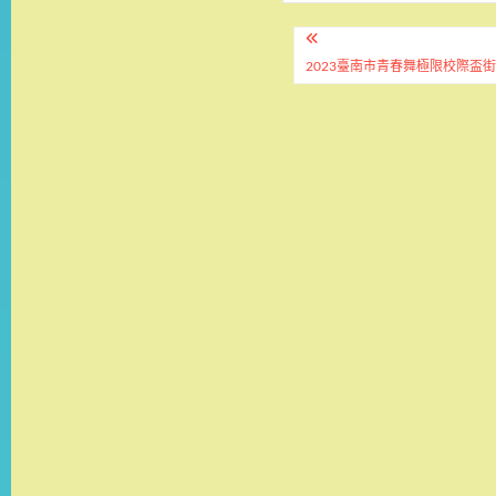
文
章
2023臺南市青春舞極限校際盃街
導
覽