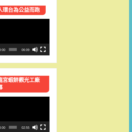
人環台​為公益而跑
0:00
06:09
龍宮蝦餅觀光工廠
幕
0:00
02:55