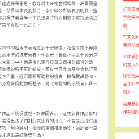
係處處長蘇恩恩、教育局主任祕書楊智雄、評審團臺
折翼天
瑩、榮譽理事長劉靜芳、學甲區公所區長張明寶、鹽
手陸軍常
都到場共襄盛舉。市長致詞時特別期勉學童持續精進
市美學貢獻一己之力。
嚴
TERO
運科防
次畫作的超水準表現感到十分驕傲，相信臺南不僅能
展出高水準的城市素養，他表示，相信小朋友們透過這
全國首
入大家心中。他最後也期許孩童要保持對藝術的熱
碼投入2
讓美學的種子茁壯綻放。頑皮世界教育基金會執行長
復興高
這次作畫、近距離觀察動物的機會，瞭解愛護動物、
化身為保護動物的種子，將《做動物的守護者》此一
益工作室
精神
苗栗移
作精油
2件作品，競爭激烈。評審團表示，這次參賽作品都相
，看得出孩子們對此次比賽的用心：不論是活潑有趣
技巧、用色鮮明、活潑的筆觸描繪動物，讓評審一度
後才選出最終獲獎作品。