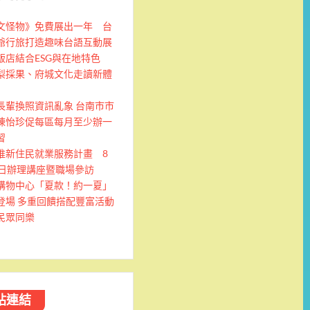
文怪物》免費展出一年 台
爺行旅打造趣味台語互動展
飯店結合ESG與在地特色
梨採果、府城文化走讀新體
長輩換照資訊亂象 台南市市
陳怡珍促每區每月至少辦一
習
推新住民就業服務計畫 8
9日辦理講座暨職場參訪
購物中心「夏款！約一夏」
登場 多重回饋搭配豐富活動
民眾同樂
站連結