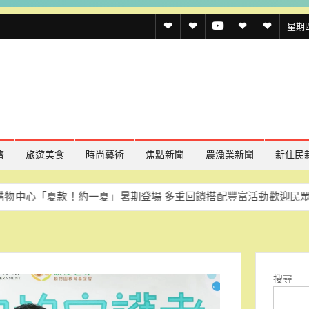
透
透
透
聯
官
星期四,
傳
傳
傳
絡
方
媒
媒
媒
我
LINE
規
線
youtube
們
約
上
記
濟
旅遊美食
時尚藝術
焦點新聞
農漁業新聞
新住民
者
款！約一夏」暑期登場 多重回饋搭配豐富活動歡迎民眾同樂
慈濟
名
單
搜尋