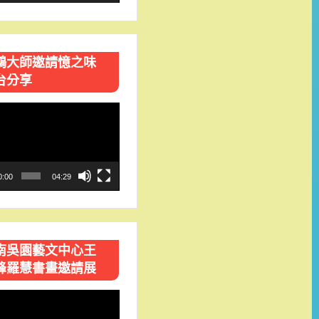
鴻大師邀請憶之味
台分享
0:00
04:29
南吳園藝文中心王
峰羅慧書畫邀請展