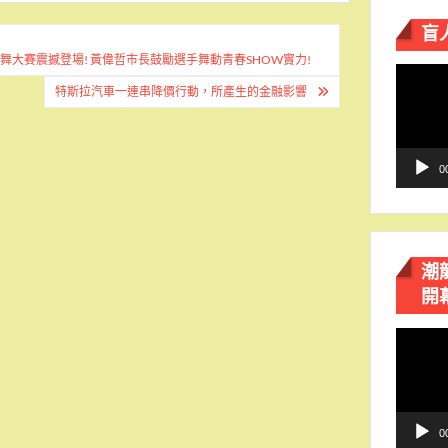
盲
舞大賽震撼登場! 黃偉哲市長鼓勵選手舞動青春SHOW實力!
視
特斯拉汽車一連串降價行動，所產生的金融影響
訊
播
放
器
0
潮
開
視
訊
播
放
器
0