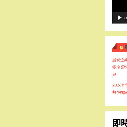
播
放
器
0
展現企業
零企業
與
2026
數 把
即