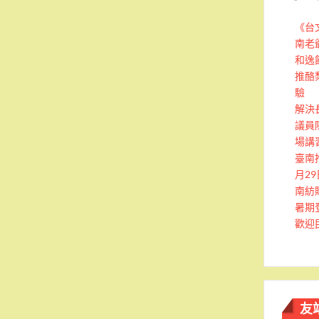
《台
南老
和逸
推酪
驗
解決
議員
場講
臺南
月2
南紡
暑期
歡迎
友