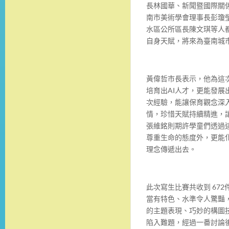
長林國華、新聞暨國際關
南市美術學會理事長彭瓊
水區公所區長陳文琪等人
自身天賦，將來為臺南城
黃偉哲市長表示，他為這
培育出AI人才，更能發
次經驗，能讓保育觀念深
情，珍惜天賦持續精進，
張維銘則期許學童們透過
尊重生命的態度外，更能
理念傳遞出去。
此次寫生比賽共收到 67
當有特色、水準令人驚豔
的主題表現、巧妙的構圖
陷入難題，經過一番討論