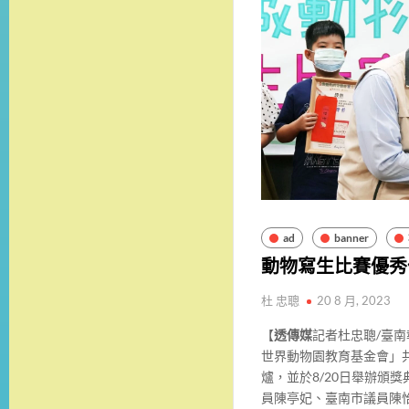
ad
banner
動物寫生比賽優秀
杜 忠聰
20 8 月, 2023
【
透傳媒
記者杜忠聰/臺
世界動物園教育基金會」共
爐，並於8/20日舉辦頒
員陳亭妃、臺南市議員陳