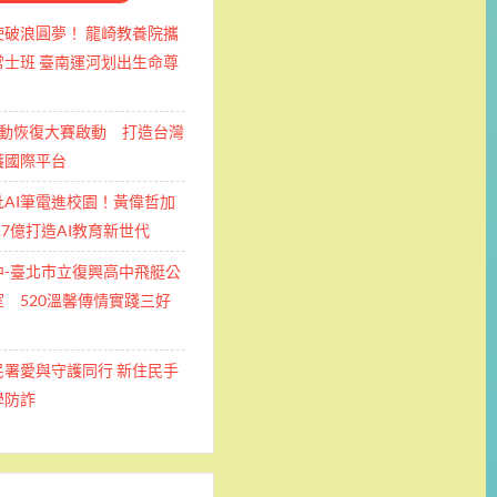
使破浪圓夢！ 龍崎教養院攜
士班 ​臺南運河划出生命尊
運動恢復大賽啟動 打造台灣
護國際平台
批AI筆電進校園！黃偉哲加
.7億打造AI教育新世代
中-臺北市立復興高中飛艇公
 520溫馨傳情實踐三好
民署愛與守護同行 新住民手
學防詐