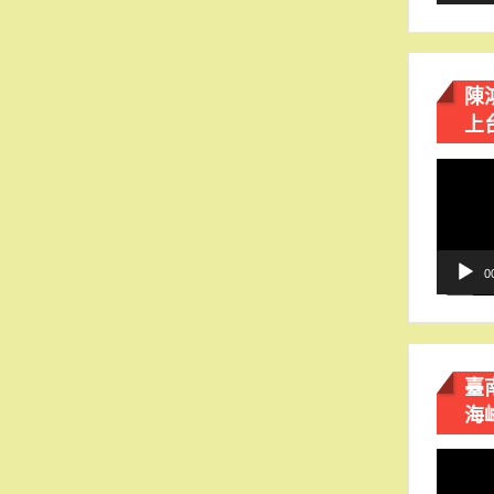
陳
上
視
訊
播
放
器
0
臺
海
視
訊