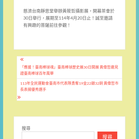
慈濟台南靜思堂舉辦黃筱哲攝影展，開幕茶會於
30日舉行，展期至114年4月20日止！誠至邀請
有興趣的菩薩前往參觀！
文
章
「應援！臺南棒球魂」臺南棒球歷史展30日開展 黃偉哲邀見
證臺南棒球百年風華
導
113年全民運動會臺南市代表隊勇奪19金22銀32銅 黃偉哲市
覽
長表揚優秀選手
搜尋
搜尋