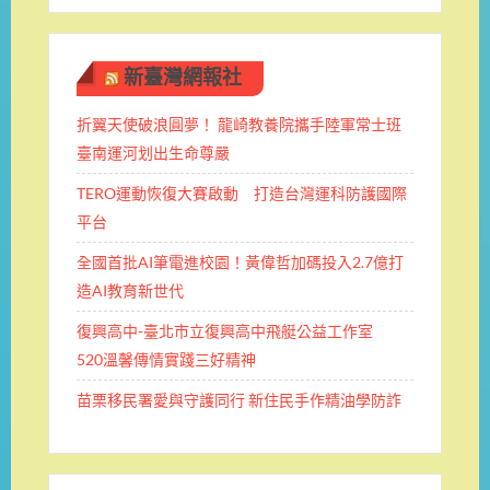
新臺灣網報社
折翼天使破浪圓夢！ 龍崎教養院攜手陸軍常士班 ​
臺南運河划出生命尊嚴
TERO運動恢復大賽啟動 打造台灣運科防護國際
平台
全國首批AI筆電進校園！黃偉哲加碼投入2.7億打
造AI教育新世代
復興高中-臺北市立復興高中飛艇公益工作室
520溫馨傳情實踐三好精神
苗栗移民署愛與守護同行 新住民手作精油學防詐