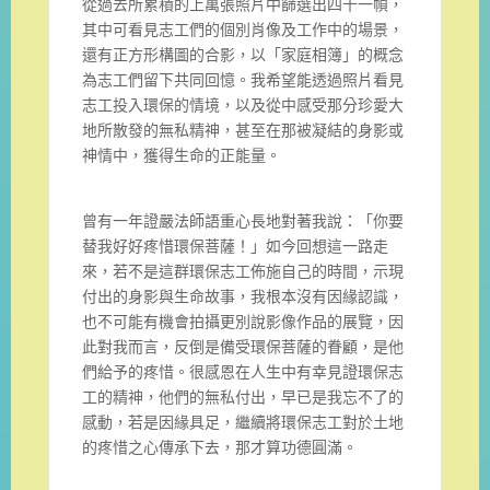
從過去所累積的上萬張照片中篩選出四十一幀，
其中可看見志工們的個別肖像及工作中的場景，
還有正方形構圖的合影，以「家庭相簿」的概念
為志工們留下共同回憶。我希望能透過照片看見
志工投入環保的情境，以及從中感受那分珍愛大
地所散發的無私精神，甚至在那被凝結的身影或
神情中，獲得生命的正能量。
曾有一年證嚴法師語重心長地對著我說：「你要
替我好好疼惜環保菩薩！」如今回想這一路走
來，若不是這群環保志工佈施自己的時間，示現
付出的身影與生命故事，我根本沒有因緣認識，
也不可能有機會拍攝更別說影像作品的展覽，因
此對我而言，反倒是備受環保菩薩的眷顧，是他
們給予的疼惜。很感恩在人生中有幸見證環保志
工的精神，他們的無私付出，早已是我忘不了的
感動，若是因緣具足，繼續將環保志工對於土地
的疼惜之心傳承下去，那才算功德圓滿。