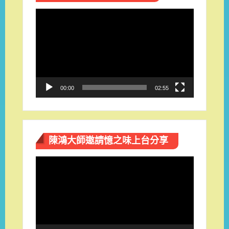
視
訊
播
放
器
00:00
02:55
陳鴻大師邀請憶之味上台分享
視
訊
播
放
器