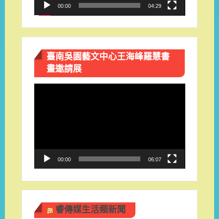
00:00
04:29
臺南吳園藝文中心王海峰羅慧書
畫邀請展
視
訊
播
放
器
00:00
06:07
睿傳媒生活類新聞