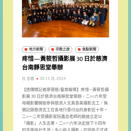
地方新聞
宗教之旅
焦點新聞
疼惜—黃筱哲攝影展 30 日於慈濟
台南靜思堂舉辦
杜 忠聰
30 11 月, 2024
【透傳媒記者廖蓓慈/臺南報導】疼惜—黃筱哲攝
影展 30 日於慈濟台南靜思堂舉辦。二○○六年受
母親影響開始參與慈濟人文真善美攝影志工，無
償記錄慈濟志工在各地行善付出的身影近十年。
二○一二年受攝影家阮義忠老師的啟迪立定以
「攝影」人生志業。二○一六年決定放下十四年
的平面設計生涯，全心投入攝影，在同年正式成