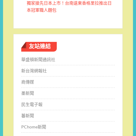
獨家搶先日本上市！台南遠東香格里拉推出日
本冠軍職人麵包
友站連結
華盛頓新聞通訊社
新台灣網報社
商傳媒
墨新聞
民生電子報
蕃新聞
PChome新聞