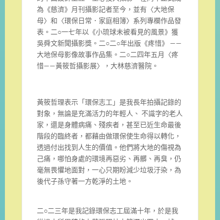
為《慈濟》月刊攝影記者至今，並有〈大地保
母〉和〈環保日常．家庭相簿〉系列專欄作品發
表。二○一七年以《小琉球未被看見的風景》獲
吳舜文新聞攝影獎。二○二○年出版《疼惜》 ——
大地保母影像故事作品集。二○二四年五月〈疼
惜——黃筱哲攝影展〉，大林慈濟醫院。
黃筱哲理表示「環保志工」是我長年拍攝記錄的
對象，無論是充滿活力的年輕人、 不識字的老人
家，還是身體病痛、殘疾者，甚至已近生命最後
階段的臨終者，都藉由做環保使生命得以轉化，
透過付出找到人生的價值。他們將大地的傷視為
己痛，哪怕身處的環境再惡劣、再髒、再臭，仍
毫無畏懼地面對，一心只期盼減少垃圾汙染，為
後代子孫守著一方乾淨的土地。
二○二三年是我記錄環保志工屆滿十年，於是我