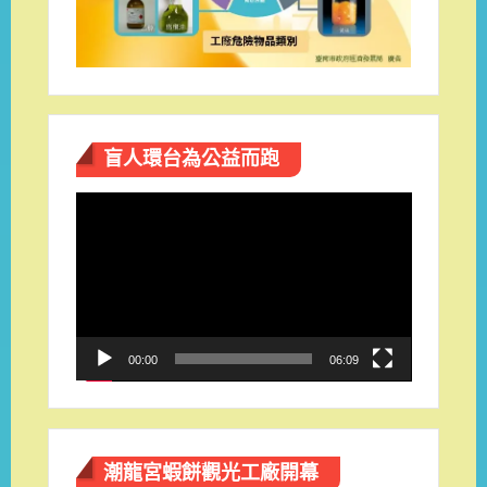
盲人環台​為公益而跑
視
訊
播
放
器
00:00
06:09
潮龍宮蝦餅觀光工廠開幕