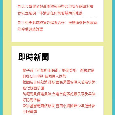
新北市舉辦全齡高風險家庭整合型安全網研討會
侯友宜強調：不遺漏任何需要幫助的家庭
新北秀泰影城與富邦悍將合作 推廣循環杯落實減
塑享受無痕娛樂
即時新聞
關子嶺「不動明王踩街」熱鬧登場 西拉雅夏
日好Chill吸引逾兩百人同歡
校園反毒成效遭質疑 國民黨團促導入唾液快篩
強化校園防護
防範颱風停電風險 台電台南區處籲民眾及早做
好防颱準備
深耕基層體育結碩果 臺南小將國際少年運動會
亮眼奪牌