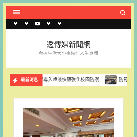
Skip
Search fo
to
content
透
透
透
聯
官
傳
傳
傳
絡
方
透傳媒新聞網
媒
媒
媒
我
LINE
看透生活大小事領悟人生真諦
規
線
youtube
們
約
上
民黨團促導入唾液快篩強化校園防護
防範颱風停電風險 台
最新消息
記
者
名
單