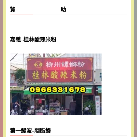
贊 助
嘉義-桂林酸辣米粉
第一鰻波-胭脂鰻