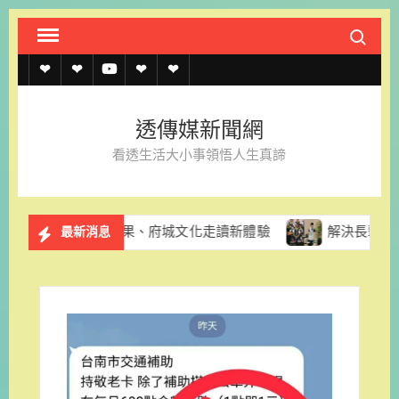
Skip
Search fo
to
content
透
透
透
聯
官
傳
傳
傳
絡
方
透傳媒新聞網
媒
媒
媒
我
LINE
看透生活大小事領悟人生真諦
規
線
youtube
們
約
上
推酪梨採果、府城文化走讀新體驗
解決長輩換照資訊亂象 台
最新消息
記
者
名
單