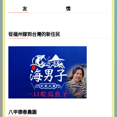
友 情
從福州嫁到台灣的新住民
八甲德春農園