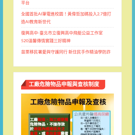
平台
全國首批AI筆電進校園！黃偉哲加碼投入2.7億打
造AI教育新世代
復興高中-臺北市立復興高中飛艇公益工作室
520溫馨傳情實踐三好精神
苗栗移民署愛與守護同行 新住民手作精油學防詐
工廠危險物品申報與查核制度