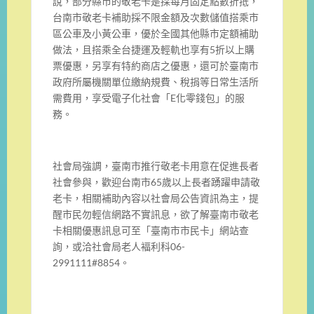
說，部分縣市的敬老卡是採每月固定點數折抵，
台南市敬老卡補助採不限金額及次數儲值搭乘市
區公車及小黃公車，優於全國其他縣市定額補助
做法，且搭乘全台捷運及輕軌也享有5折以上購
票優惠，另享有特約商店之優惠，還可於臺南市
政府所屬機關單位繳納規費、稅捐等日常生活所
需費用，享受電子化社會「E化零錢包」的服
務。
社會局強調，臺南市推行敬老卡用意在促進長者
社會參與，歡迎台南市65歲以上長者踴躍申請敬
老卡，相關補助內容以社會局公告資訊為主，提
醒市民勿輕信網路不實訊息，欲了解臺南市敬老
卡相關優惠訊息可至「臺南市市民卡」網站查
詢，或洽社會局老人褔利科06-
2991111#8854。