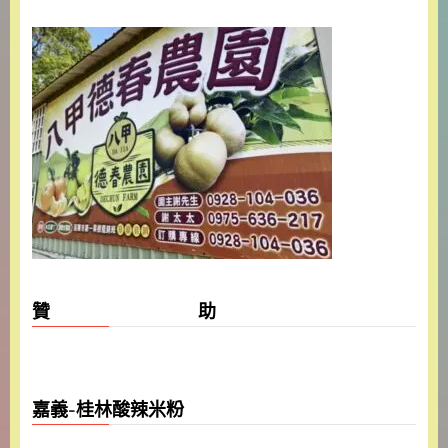
贊 助
嘉義-桂林酸辣米粉