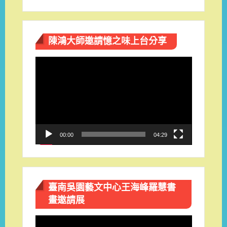
陳鴻大師邀請憶之味上台分享
視
訊
播
放
器
00:00
04:29
臺南吳園藝文中心王海峰羅慧書
畫邀請展
視