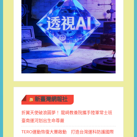
新臺灣網報社
折翼天使破浪圓夢！ 龍崎教養院攜手陸軍常士班 ​
臺南運河划出生命尊嚴
TERO運動恢復大賽啟動 打造台灣運科防護國際