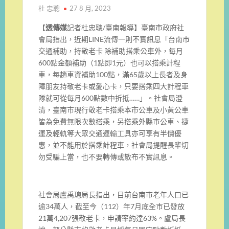
杜 忠聰
27 8 月, 2023
【
透傳媒
記者杜忠聰/臺南報導】臺南市政府社
會局指出，近期LINE流傳一則不實訊息「台南市
交通補助，持敬老卡 除補助搭乘公車外，每月
600點金額補助（1點即1元）也可以搭乘計程
車，每趟車資補助100點，滿65歲以上長者及身
障朋友持敬老卡或愛心卡，只要搭乘四大計程車
隊就可從每月600點數中折抵……」。社會局澄
清，臺南市現行敬老卡搭乘本市公車及小黃公車
皆為免費無限次數搭乘，另搭乘外縣市公車、捷
運及輕軌等大眾交通運輸工具亦可享有半價優
惠，並不能用於搭乘計程車，社會局提醒長輩切
勿受騙上當，也不要轉傳或散布不實訊息。
社會局盧禹璁局長指出，目前台南市老年人口已
逾34萬人，截至今（112）年7月底全市已發放
21萬4,207張敬老卡，申請率約達63%。盧局長