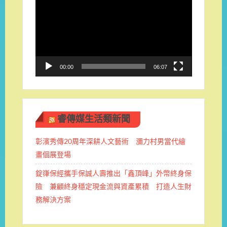
訊
播
放
器
00:00
06:07
睿傳媒生活類新聞
彰濱秀傳20周年深耕人文藝術 瀰力村男當代繪
畫個展登場
錠嵂保經攜手保誠人壽推出「鑫頂峰」外幣終身保
險 兼顧終身穩定現金流與資產累積 打造人生財
務解決方案