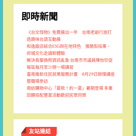
即時新聞
《台文怪物》免費展出一年 台南老爺行旅打
造趣味台語互動展
和逸飯店結合ESG與在地特色 推酪梨採果、
府城文化走讀新體驗
解決長輩換照資訊亂象 台南市市議員陳怡珍促
每區每月至少辦一場講習
臺南推新住民就業服務計畫 8月29日辦理講座
暨職場參訪
南紡購物中心「夏款！約一夏」暑期登場 多重
回饋搭配豐富活動歡迎民眾同樂
友站連結