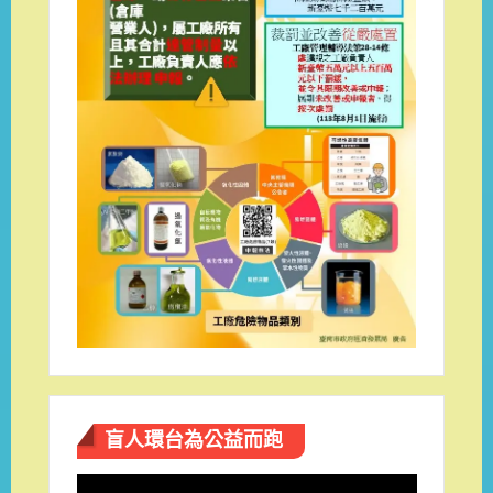
盲人環台​為公益而跑
視