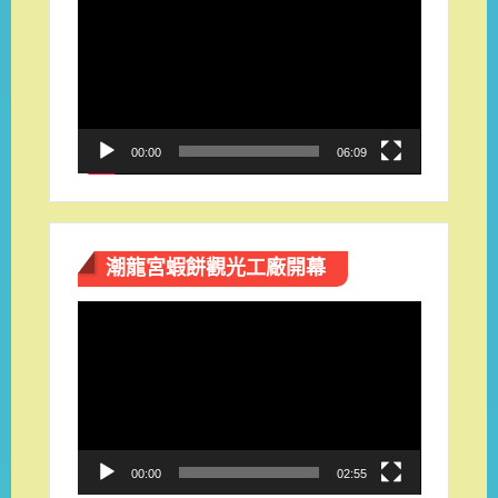
訊
播
放
器
00:00
06:09
潮龍宮蝦餅觀光工廠開幕
視
訊
播
放
器
00:00
02:55