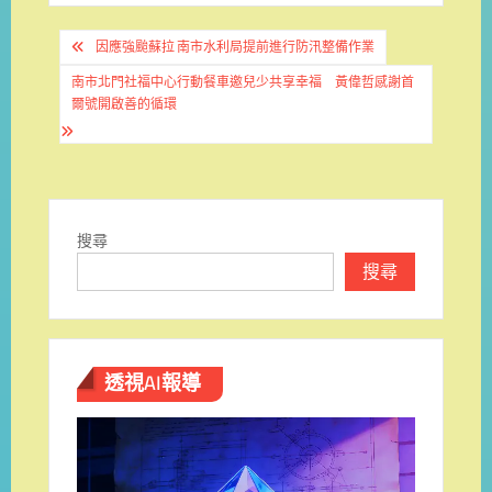
文
因應強颱蘇拉 南市水利局提前進行防汛整備作業
章
南市北門社福中心行動餐車邀兒少共享幸福 黃偉哲感謝首
導
爾號開啟善的循環
覽
搜尋
搜尋
透視AI報導