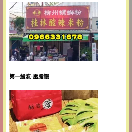
第一鰻波-胭脂鰻