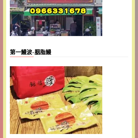
第一鰻波-胭脂鰻