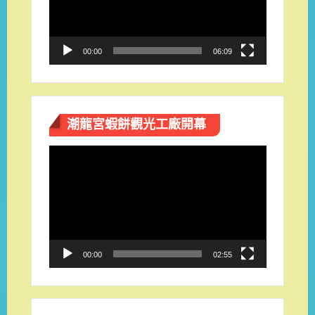
器
00:00
06:09
潮龍宮蝦餅觀光工廠開幕
視
訊
播
放
器
00:00
02:55