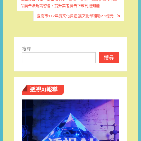
章
品廣告法規講習會，提升業者廣告正確刊播知能
導
臺南市112年度文化資產 獲文化部補助2.1億元
覽
搜尋
搜尋
透視AI報導