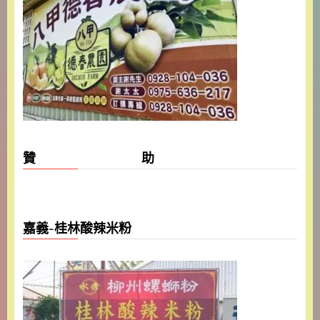
贊 助
嘉義-桂林酸辣米粉