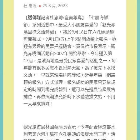
杜 忠聰
29 8 月, 2023
【
透傳媒
記者杜忠聰/臺南報導】「七股海鮮
節」系列活動中，最受大小朋友喜愛的「觀光赤
嘴園挖文蛤體驗」，將於9月16日在六孔碼頭舉
辦開幕式，9月1日(五)上午9點開放線上報名，歡
迎有興趣的民眾把握機會。黃偉哲市長表示，觀
光赤嘴園活動自2007年開始舉辦，今年邁入第
17屆，是濱海地區最受民眾喜愛的活動之一，每
年都有很多民眾不畏炎熱天氣，為了搶先下水摸
文蛤，一早就來現場排隊等候。近幾年採「網路
預約報名」方式辦理，報名成功的民眾只要依規
定的時間到場完成報到，還可以先逛農特產展售
攤位，再依照潮汐允許時下水體驗摸文蛤，不用
一大早來排隊！
觀光旅遊局林國華局長表示，今年配合經濟部水
利署第六河川局在六孔碼頭的海堤水門工程，活