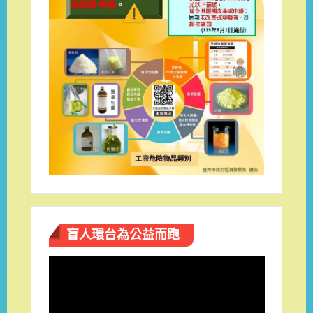
盲人環台​為公益而跑
視
訊
播
放