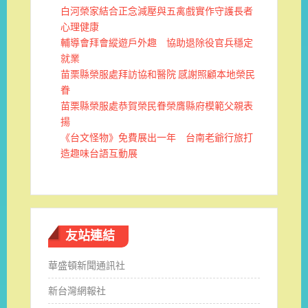
白河榮家結合正念減壓與五禽戲實作守護長者
心理健康
輔導會拜會縱遊戶外趣 協助退除役官兵穩定
就業
苗栗縣榮服處拜訪協和醫院 感謝照顧本地榮民
眷
苗栗縣榮服處恭賀榮民眷榮膺縣府模範父親表
揚
《台文怪物》免費展出一年 台南老爺行旅打
造趣味台語互動展
友站連結
華盛頓新聞通訊社
新台灣網報社