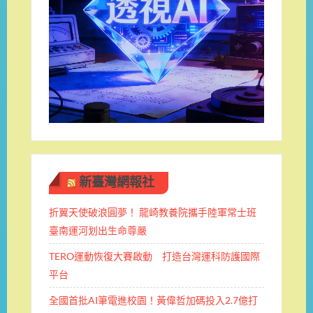
新臺灣網報社
折翼天使破浪圓夢！ 龍崎教養院攜手陸軍常士班 ​
臺南運河划出生命尊嚴
TERO運動恢復大賽啟動 打造台灣運科防護國際
平台
全國首批AI筆電進校園！黃偉哲加碼投入2.7億打