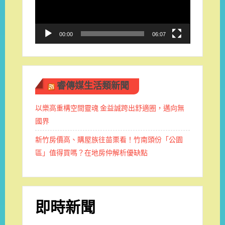
器
00:00
06:07
睿傳媒生活類新聞
以樂高重構空間靈魂 金益誠跨出舒適圈，邁向無
國界
新竹房價高、購屋族往苗栗看！竹南頭份「公園
區」值得買嗎？在地房仲解析優缺點
即時新聞