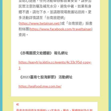
並貼心提醒，任何活動舉辦都首重安全，請參加
民眾注意防曬及補充水分，避免中暑，如果有身
體不適，請勿下水，並請跟現場救護站諮詢。更
多活動詳情請至「台南旅遊網」
(
https://www.twtainan.net/
)
或「台南旅遊」臉書
粉絲團(
https://www.facebook.com/traveltainan
)
查詢。
《
赤嘴園摸文蛤體驗
》 報名網址
https://easytrip.kktix.cc/events/4c33c95d-copy-
1
《
2023
臺南七股海鮮節
》 活動網址
https://seafood.mw.com.tw/
文
臺南市政府衛生局舉辦112年食品、藥品、醫療器材及化粧