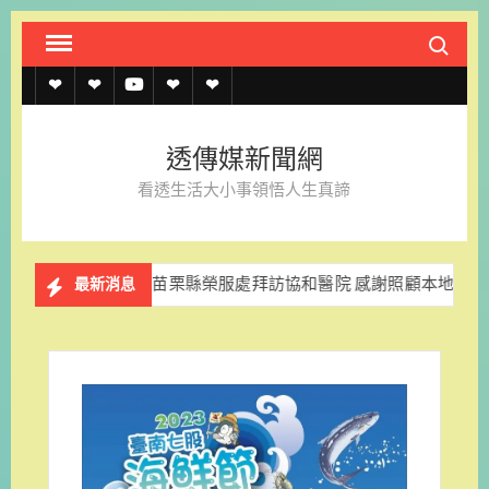
Skip
Search fo
to
content
透
透
透
聯
官
傳
傳
傳
絡
方
透傳媒新聞網
媒
媒
媒
我
LINE
看透生活大小事領悟人生真諦
規
線
youtube
們
約
上
苗栗縣榮服處拜訪協和醫院 感謝照顧本地榮民眷
苗
最新消息
記
者
名
單