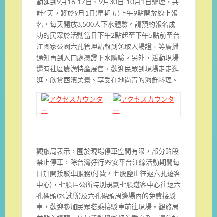
動延到9月16-17日、9月30日-10月1日辦理，共
計4天，將於9月1日(星期五)上午9點開放線上報
名，每天開放3,500人下水體驗。請預約報名成
功的民眾於活動當日下午2點起至下午5點前至台
江國家公園六孔管理站報到領取入場證，等廣播
通知再到入口處憑證下水體驗。另外，活動現場
還有社區農漁特產展售，歡迎民眾到現場走走逛
逛，欣賞西濱美景、享受在地尚青的海鮮料理。
觀旅局表示，囿於現場停車空間有限，部分路段
禁止停車，除台灣好行99安平台江線活動期間每
日加開接駁車服務(付費，七股鹽山往返六孔遊客
中心)，七股區公所特別規劃七股遊客中心往返六
孔碼頭(水試所)及六孔碼頭周邊場內的免費接駁
車，歡迎參加民眾搭乘接駁車前往現場。觀旅局