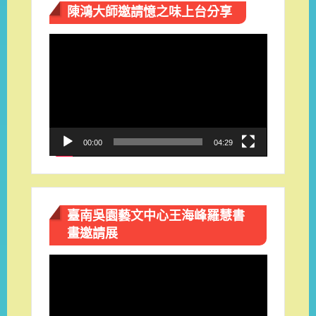
陳鴻大師邀請憶之味上台分享
視
訊
播
放
器
00:00
04:29
臺南吳園藝文中心王海峰羅慧書
畫邀請展
視
訊
播
放