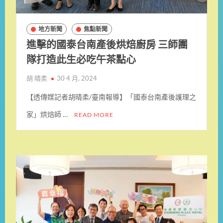
地方新聞
焦點新聞
進擊的國泰台南產後烘焙廚房 三師團
隊打造此生必吃午茶點心
胡 晴柔
30 4 月, 2024
【透傳媒記者胡晴柔/臺南報導】「國泰台南產後護理之
家」烘焙師 …
READ MORE