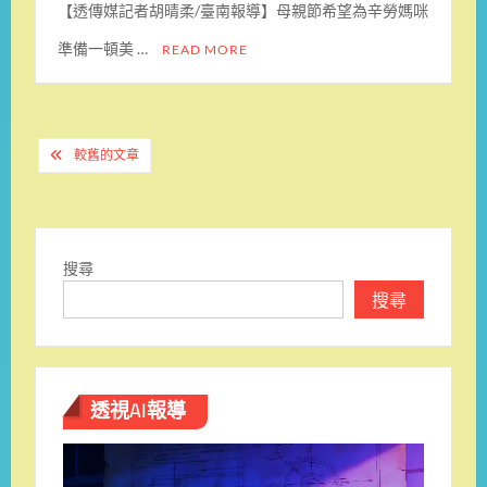
【透傳媒記者胡晴柔/臺南報導】母親節希望為辛勞媽咪
準備一頓美 …
READ MORE
文
較舊的文章
章
導
覽
搜尋
搜尋
透視AI報導