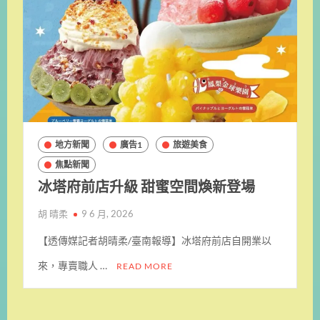
地方新聞
廣告1
旅遊美食
焦點新聞
冰塔府前店升級 甜蜜空間煥新登場
胡 晴柔
9 6 月, 2026
【透傳媒記者胡晴柔/臺南報導】冰塔府前店自開業以
來，專賣職人 …
READ MORE