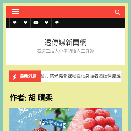
Skip
Search fo
to
content
透
透
透
聯
官
傳
傳
傳
絡
方
透傳媒新聞網
媒
媒
媒
我
LINE
看透生活大小事領悟人生真諦
規
線
youtube
們
約
上
 慈光協會課程強化身障者婚姻情感經營能力
謝仕淵回鍋掌
最新消息
記
者
作者:
胡 晴柔
名
單