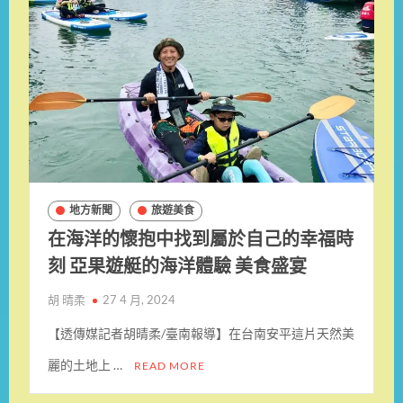
地方新聞
旅遊美食
在海洋的懷抱中找到屬於自己的幸福時
刻 亞果遊艇的海洋體驗 美食盛宴
胡 晴柔
27 4 月, 2024
【透傳媒記者胡晴柔/臺南報導】在台南安平這片天然美
麗的土地上 …
READ MORE