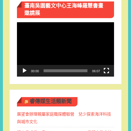
臺南吳園藝文中心王海峰羅慧書畫
邀請展
視
訊
播
放
器
00:00
06:07
睿傳媒生活類新聞
展望會辦理親屬家庭職探體驗營 兒少探索海洋科技
與城市文化