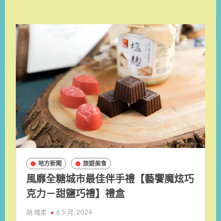
地方新聞
旅遊美食
風靡全糖城市最佳伴手禮【藝饗魔炫巧
克力－甜鹽巧禮】禮盒
胡 晴柔
6 5 月, 2024