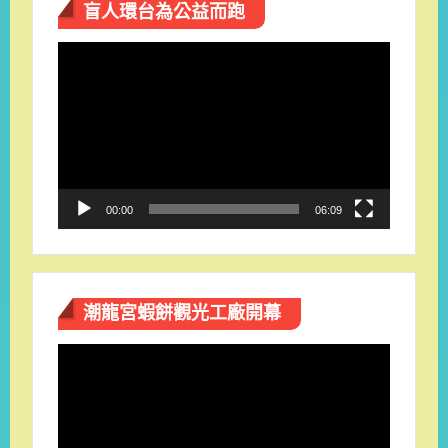
盲人環台​為公益而跑
視
訊
播
放
器
00:00
06:09
潮龍宮蝦餅觀光工廠開幕
視
訊
播
放
器