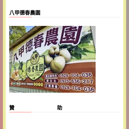
八甲德春農園
贊 助