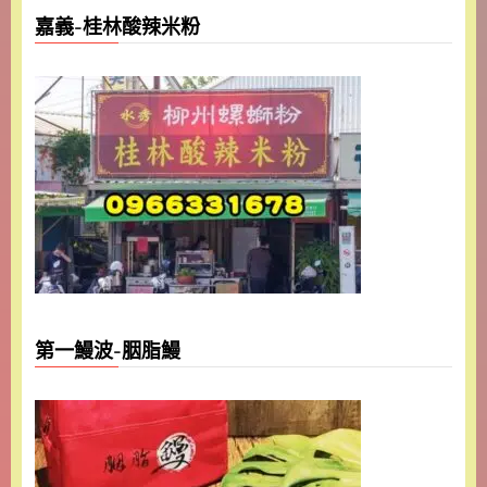
嘉義-桂林酸辣米粉
第一鰻波-胭脂鰻