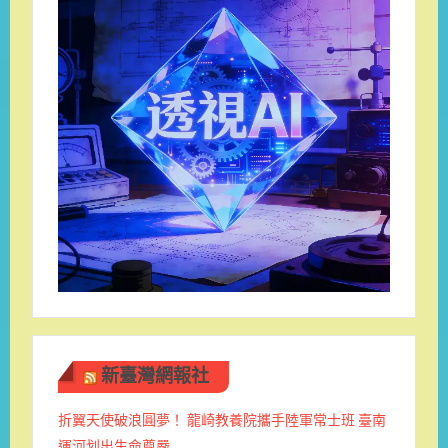
新臺灣網報社
折翼天使破浪圓夢！ 龍崎教養院攜手陸軍常士班 ​臺南
運河划出生命尊嚴