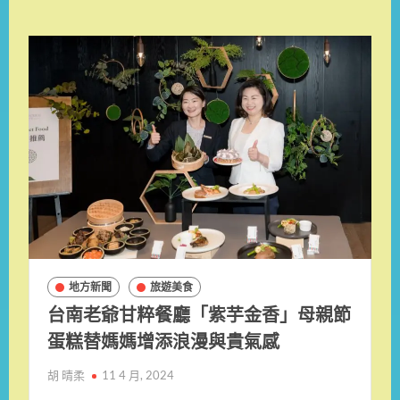
地方新聞
旅遊美食
台南老爺甘粹餐廳「紫芋金香」母親節
蛋糕替媽媽增添浪漫與貴氣感
胡 晴柔
11 4 月, 2024