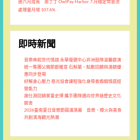
連六月成長 奧丁丁 OwlPay Harbor 7 月穩定幣金流
處理量月增 107.6%
即時新聞
音樂串起世代情誼 永華復健中心非洲鼓隊溫馨獻演
統一集團父親節獻暖意 石斛蘭、點數回饋與滿額優
惠同步登場
紓解身心壓力 慈光協會課程強化身障者婚姻情感經
營能力
謝仕淵回鍋掌臺史博 攜手團隊邁向世界級歷史文化
館舍
2026臺南夏日音樂節圓滿落幕 音樂、煙火與美食
共創濱海觀光熱潮