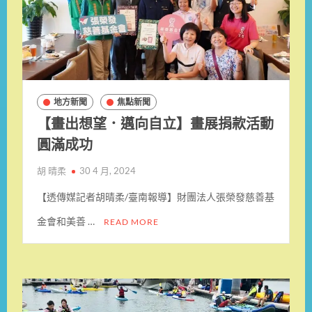
地方新聞
焦點新聞
【畫出想望．邁向自立】畫展捐款活動
圓滿成功
胡 晴柔
30 4 月, 2024
【透傳媒記者胡晴柔/臺南報導】財團法人張榮發慈善基
金會和美善 …
READ MORE