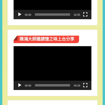
00:00
02:55
陳鴻大師邀請憶之味上台分享
視
訊
播
放
器
00:00
04:29