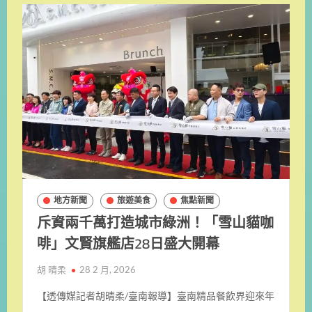
地方新聞
旅遊美食
焦點新聞
斥資兩千萬打造城市綠洲！「雪山貓咖
啡」文賢旗艦店28日盛大開幕
胡 晴柔
28 2 月, 2026
【透傳媒記者胡晴柔/臺南報導】臺南精品餐飲界迎來年