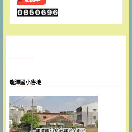
龍潭國小售地