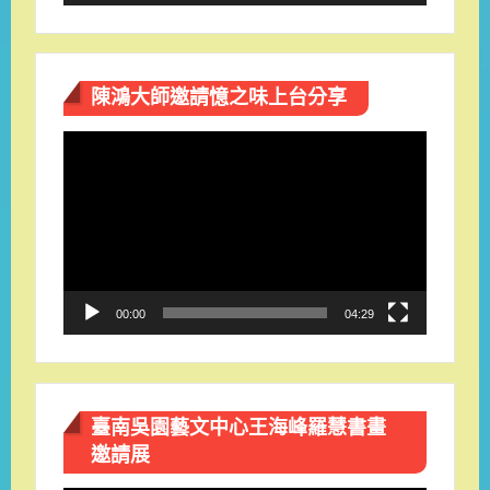
陳鴻大師邀請憶之味上台分享
視
訊
播
放
器
00:00
04:29
臺南吳園藝文中心王海峰羅慧書畫
邀請展