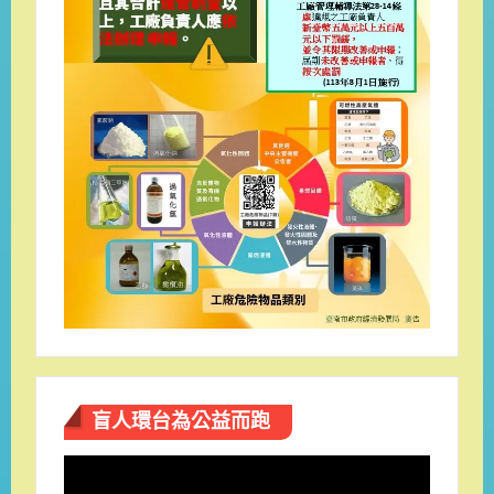
盲人環台​為公益而跑
視
訊