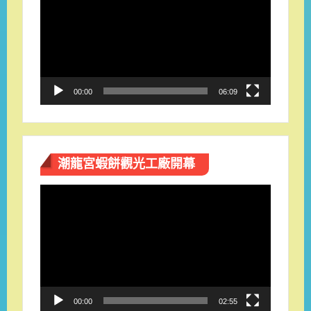
播
放
器
00:00
06:09
潮龍宮蝦餅觀光工廠開幕
視
訊
播
放
器
00:00
02:55