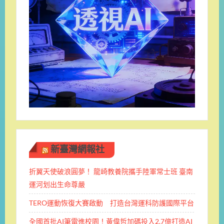
新臺灣網報社
折翼天使破浪圓夢！ 龍崎教養院攜手陸軍常士班 ​臺南
運河划出生命尊嚴
TERO運動恢復大賽啟動 打造台灣運科防護國際平台
全國首批AI筆電進校園！黃偉哲加碼投入2.7億打造AI