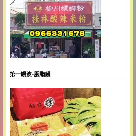
第一鰻波-胭脂鰻