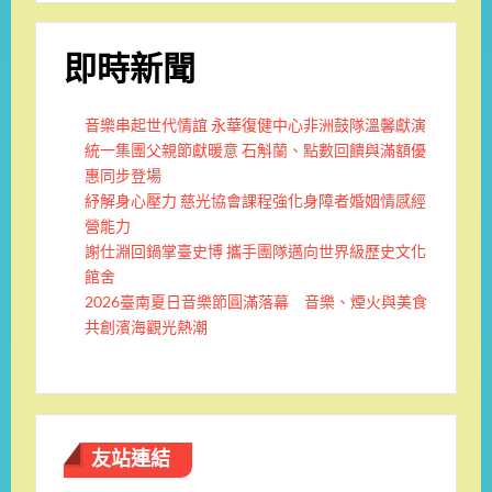
即時新聞
音樂串起世代情誼 永華復健中心非洲鼓隊溫馨獻演
統一集團父親節獻暖意 石斛蘭、點數回饋與滿額優
惠同步登場
紓解身心壓力 慈光協會課程強化身障者婚姻情感經
營能力
謝仕淵回鍋掌臺史博 攜手團隊邁向世界級歷史文化
館舍
2026臺南夏日音樂節圓滿落幕 音樂、煙火與美食
共創濱海觀光熱潮
友站連結