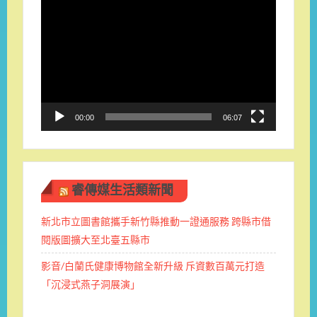
視
訊
播
放
器
00:00
06:07
睿傳媒生活類新聞
新北市立圖書館攜手新竹縣推動一證通服務 跨縣市借
閱版圖擴大至北臺五縣市
影音/白蘭氏健康博物館全新升級 斥資數百萬元打造
「沉浸式燕子洞展演」