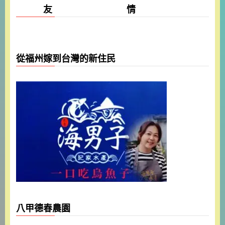
友 情
從福州嫁到台灣的新住民
八甲德春農園