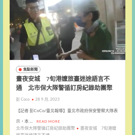
焦點新聞
晝夜安城 7旬港嬤旅臺迷途語言不
通 北市保大隊警循訂房紀錄助團聚
彭 Coco
28 9 月, 2023
【記者 彭CoCo/臺北報導】臺北市政府保安警察大隊表
示，本 …
READ MORE
北市保大隊警循訂房紀錄助團聚
晝夜安城 7旬港嬤
旅臺迷途語言不通