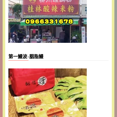
第一鰻波-胭脂鰻