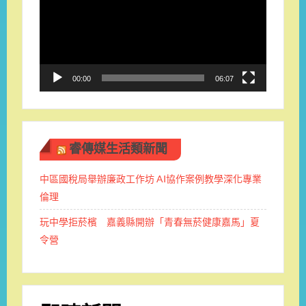
播
放
器
00:00
06:07
睿傳媒生活類新聞
中區國稅局舉辦廉政工作坊 AI協作案例教學深化專業
倫理
玩中學拒菸檳 嘉義縣開辦「青春無菸健康嘉馬」夏
令營