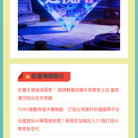
新臺灣網報社
折翼天使破浪圓夢！ 龍崎教養院攜手陸軍常士班 ​臺南
運河划出生命尊嚴
TERO運動恢復大賽啟動 打造台灣運科防護國際平台
全國首批AI筆電進校園！黃偉哲加碼投入2.7億打造AI
教育新世代