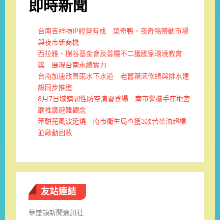
即時新聞
台南吉祥物IP經營有成 菜奇鴨、夜奇鴨帶動市場
與夜市新商機
西拉雅、樹谷基金會及善糧不二獲國家環境教育
獎 展現台南永續實力
台南加速改善雨水下水道 老舊箱涵修繕與排水建
設同步推進
8月7日城鎮韌性防空演習登場 南市警攜手在地宮
廟推廣避難觀念
苯駢芘風波延燒 南市衛生局查獲3款苦茶油超標
並啟動回收
友站連結
華盛頓新聞通訊社