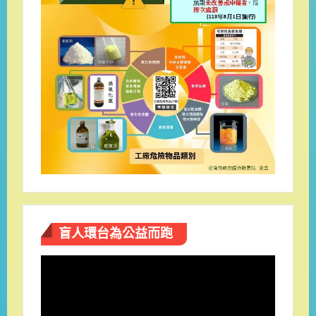
盲人環台​為公益而跑
視
訊
播
放