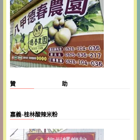
贊 助
嘉義-桂林酸辣米粉