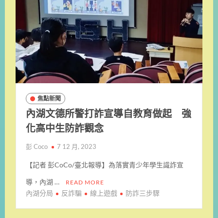
焦點新聞
內湖文德所警打詐宣導自教育做起 強
化高中生防詐觀念
彭 Coco
7 12 月, 2023
【記者 彭CoCo/臺北報導】為落實青少年學生識詐宣
導，內湖 …
READ MORE
內湖分局
反詐騙
線上遊戲
防詐三步驟