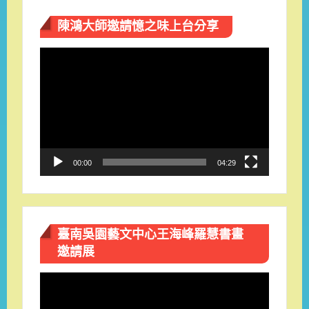
陳鴻大師邀請憶之味上台分享
視
訊
播
放
器
00:00
04:29
臺南吳園藝文中心王海峰羅慧書畫
邀請展
視
訊