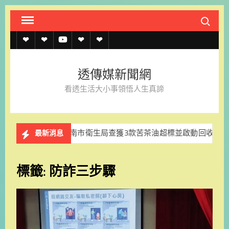
Skip
Search fo
to
content
透
透
透
聯
官
傳
傳
傳
絡
方
透傳媒新聞網
媒
媒
媒
我
LINE
看透生活大小事領悟人生真諦
規
線
youtube
們
約
上
延燒 南市衛生局查獲3款苦茶油超標並啟動回收
永續旅遊
最新消息
記
者
標籤:
防詐三步驟
名
單