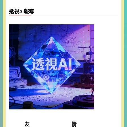
透視AI報導
友 情