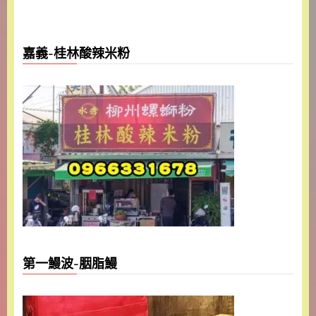
嘉義-桂林酸辣米粉
第一鰻波-胭脂鰻