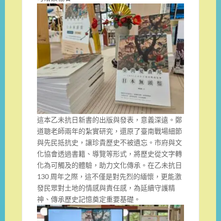
這本乙未抗日新書的出版與發表，意義深遠。鄭
道聰老師兩年的紮實研究，還原了臺南戰場細節
與先民抵抗史，讓珍貴歷史不被遺忘。市府與文
化協會透過書籍、導覽等形式，將歷史從文字轉
化為可觸及的體驗，助力文化傳承。在乙未抗日
130 周年之際，這不僅是對先烈的緬懷，更能激
發民眾對土地的情感與責任感，為延續守護精
神、傳承歷史記憶奠定重要基礎。