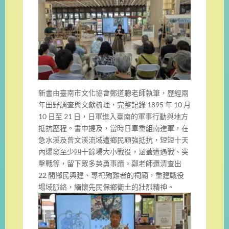
新書由臺南市文化協會鄭道聰老師執筆，歷經兩
年田野調查與文獻梳理，完整記錄 1895 年 10 月
10 日至 21 日，日軍進入臺南的軍事行動與地方
抵抗歷程。書中提及，當時日軍重組南進軍，在
急水溪及曾文溪流域遭鄉民頑強抵抗，短短十天
內爆發至少四十餘場大小戰役，涵蓋遭遇戰、突
擊戰等，留下眾多英勇事蹟。鄭老師還清查出
22 間鄉民興建、專祀殉難者的祠廟，重建戰役
場域脈絡，緬懷先民保鄉衛土的壯烈精神。