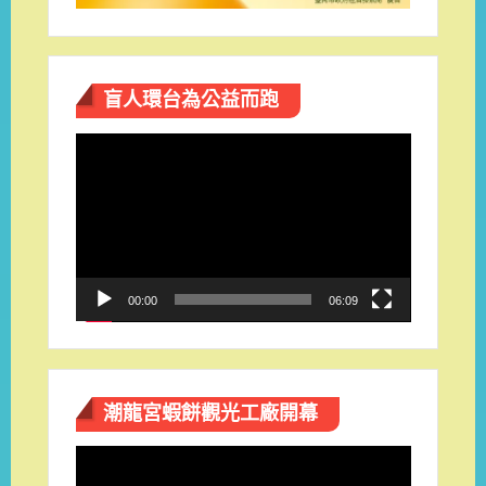
盲人環台​為公益而跑
視
訊
播
放
器
00:00
06:09
潮龍宮蝦餅觀光工廠開幕
視
訊