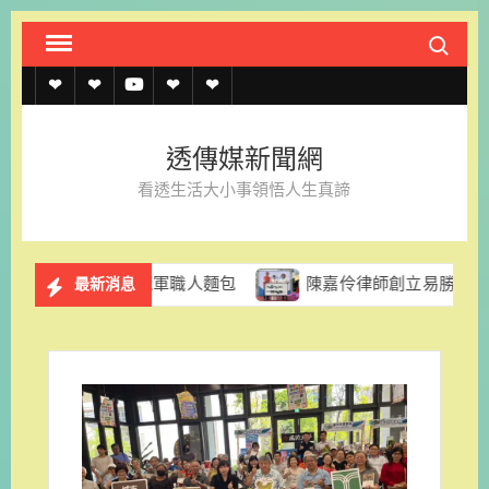
Skip
Search fo
to
content
透
透
透
聯
官
傳
傳
傳
絡
方
透傳媒新聞網
媒
媒
媒
我
LINE
看透生活大小事領悟人生真諦
規
線
youtube
們
約
上
日本冠軍職人麵包
陳嘉伶律師創立易勝法律事務所 以專
最新消息
記
者
名
單