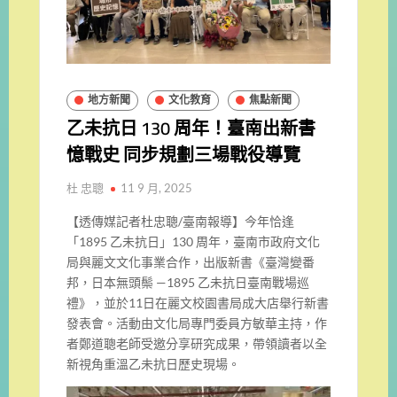
地方新聞
文化教育
焦點新聞
乙未抗日 130 周年！臺南出新書
憶戰史 同步規劃三場戰役導覽
杜 忠聰
11 9 月, 2025
【透傳媒記者杜忠聰/臺南報導】
今年恰逢
「1895 乙未抗日」130 周年，臺南市政府文化
局與麗文文化事業合作，出版新書《臺灣變番
邦，日本無頭鬃 —1895 乙未抗日臺南戰場巡
禮》，並於11日在麗文校園書局成大店舉行新書
發表會。活動由文化局專門委員方敏華主持，作
者鄭道聰老師受邀分享研究成果，帶領讀者以全
新視角重溫乙未抗日歷史現場。