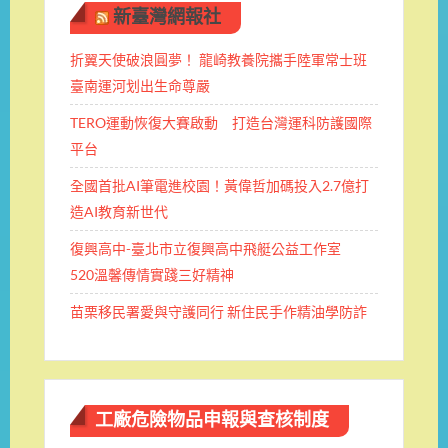
新臺灣網報社
折翼天使破浪圓夢！ 龍崎教養院攜手陸軍常士班 ​
臺南運河划出生命尊嚴
TERO運動恢復大賽啟動 打造台灣運科防護國際
平台
全國首批AI筆電進校園！黃偉哲加碼投入2.7億打
造AI教育新世代
復興高中-臺北市立復興高中飛艇公益工作室
520溫馨傳情實踐三好精神
苗栗移民署愛與守護同行 新住民手作精油學防詐
工廠危險物品申報與查核制度