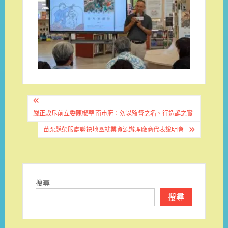
文
章
嚴正駁斥前立委陳椒華 南市府：勿以監督之名、行造謠之實
導
苗栗縣榮服處聯袂地區就業資源辦理廠商代表說明會
覽
搜尋
搜尋