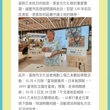
是對乙未抗日的追思，更是文化扎根的重要實
踐，誠邀市民透過閱讀與走訪，回望 130 年前先
民勇氣，思索如何延續守護土地的精神。
此外，臺南市文化協會規劃三場乙未戰役導覽活
動：10 月 4 日辦「臺灣變番邦，日本無頭鬃 ——
1895 臺灣民主國在臺南」導覽，走尋相關遺
跡；10 月 5 日及 18 日辦「干戈滿地孤城險 ——
1895 乙未抗日古戰場巡禮」，以車行重走日軍
南下路線、拜謁殉難祠廟。活動資訊與報名方式
可洽該協會。