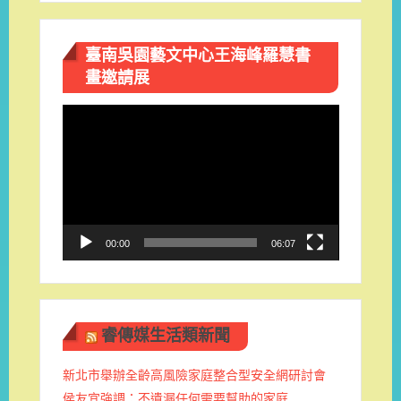
臺南吳園藝文中心王海峰羅慧書
畫邀請展
視
訊
播
放
器
00:00
06:07
睿傳媒生活類新聞
新北市舉辦全齡高風險家庭整合型安全網研討會
侯友宜強調：不遺漏任何需要幫助的家庭