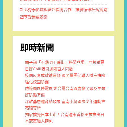
新北秀泰影城與富邦悍將合作 推廣循環杯落實減
塑享受無痕娛樂
即時新聞
關子嶺「不動明王踩街」熱鬧登場 西拉雅夏
日好Chill吸引逾兩百人同歡
校園反毒成效遭質疑 國民黨團促導入唾液快篩
強化校園防護
防範颱風停電風險 台電台南區處籲民眾及早做
好防颱準備
深耕基層體育結碩果 臺南小將國際少年運動會
亮眼奪牌
獨家搶先日本上市！台南遠東香格里拉推出日
本冠軍職人麵包