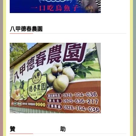
八甲德春農園
贊 助