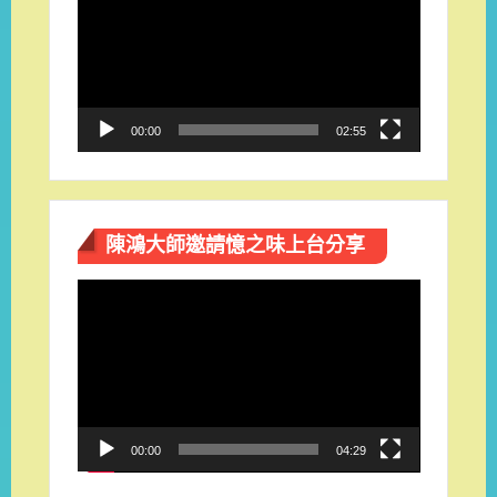
播
放
器
00:00
02:55
陳鴻大師邀請憶之味上台分享
視
訊
播
放
器
00:00
04:29