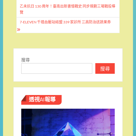
文
章
乙未抗日 130 周年！臺南出新書憶戰史 同步規劃三場戰役導
覽
導
7-ELEVEN 千禧血壓站結盟 339 家診所 三高防治送蔬果券
覽
搜尋
搜尋
透視AI報導