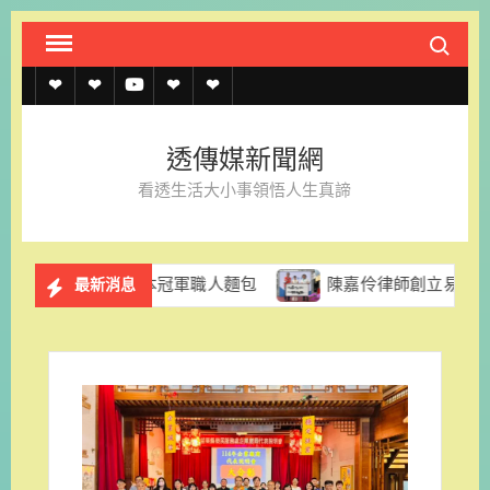
Skip
Search fo
to
content
透
透
透
聯
官
傳
傳
傳
絡
方
透傳媒新聞網
媒
媒
媒
我
LINE
看透生活大小事領悟人生真諦
規
線
youtube
們
約
上
日本冠軍職人麵包
陳嘉伶律師創立易勝法律事務所 以專
最新消息
記
者
名
單