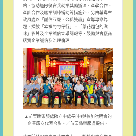
貼、協助退除役官兵就業獎勵辦法、產學合作、
產訓合作及職業訓練補助等措施外，另由輔導會
政風處以「誠信互廉，公私雙贏」宣導專案為
題，播放「幸福勻勻仔行」、「蔥花麵包的滋
味」影片及企業誠信宣導簡報等，鼓勵與會廠商
落實企業誠信及治理倫理。
▲苗栗縣榮服處陳立中處長(中)與參加說明會的
企業廠商代表合影。／苗栗縣榮服處提供。