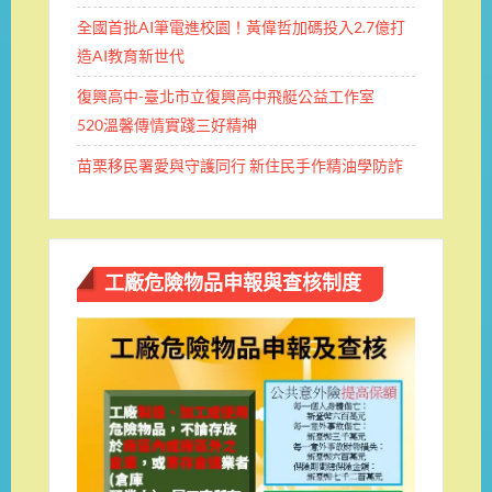
全國首批AI筆電進校園！黃偉哲加碼投入2.7億打
造AI教育新世代
復興高中-臺北市立復興高中飛艇公益工作室
520溫馨傳情實踐三好精神
苗栗移民署愛與守護同行 新住民手作精油學防詐
工廠危險物品申報與查核制度