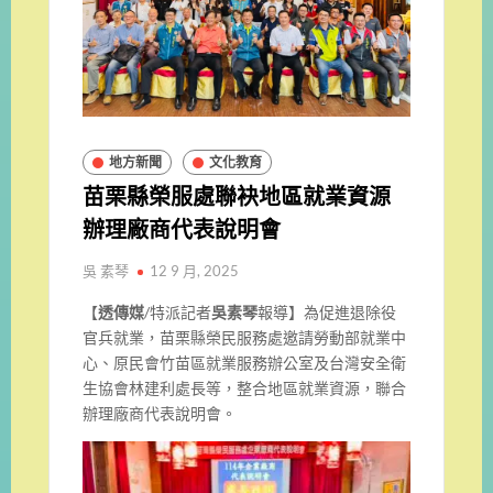
地方新聞
文化教育
苗栗縣榮服處聯袂地區就業資源
辦理廠商代表說明會
吳 素琴
12 9 月, 2025
【
透傳媒
/特派記者
吳素琴
報導】
為促進退除役
官兵就業，苗栗縣榮民服務處邀請勞動部就業中
心、原民會竹苗區就業服務辦公室及台灣安全衛
生協會林建利處長等，整合地區就業資源，聯合
辦理廠商代表說明會。