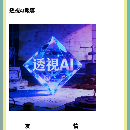
透視AI報導
友 情