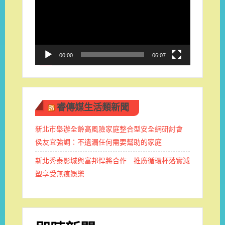
播
放
器
00:00
06:07
睿傳媒生活類新聞
新北市舉辦全齡高風險家庭整合型安全網研討會
侯友宜強調：不遺漏任何需要幫助的家庭
新北秀泰影城與富邦悍將合作 推廣循環杯落實減
塑享受無痕娛樂