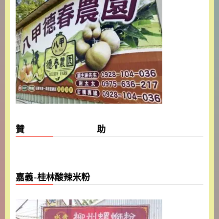
贊 助
嘉義-桂林酸辣米粉