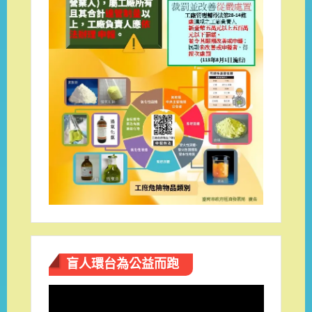
盲人環台​為公益而跑
視
訊