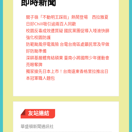
即時新聞
關子嶺「不動明王踩街」熱鬧登場 西拉雅夏
日好Chill吸引逾兩百人同歡
校園反毒成效遭質疑 國民黨團促導入唾液快篩
強化校園防護
防範颱風停電風險 台電台南區處籲民眾及早做
好防颱準備
深耕基層體育結碩果 臺南小將國際少年運動會
亮眼奪牌
獨家搶先日本上市！台南遠東香格里拉推出日
本冠軍職人麵包
友站連結
華盛頓新聞通訊社