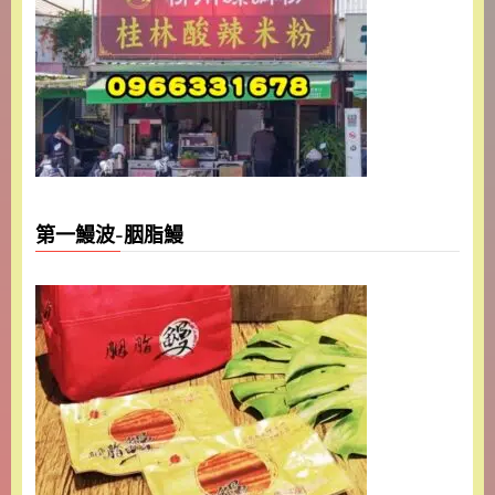
第一鰻波-胭脂鰻