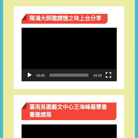
陳鴻大師邀請憶之味上台分享
視
訊
播
放
器
00:00
04:29
臺南吳園藝文中心王海峰羅慧書
畫邀請展
視
訊