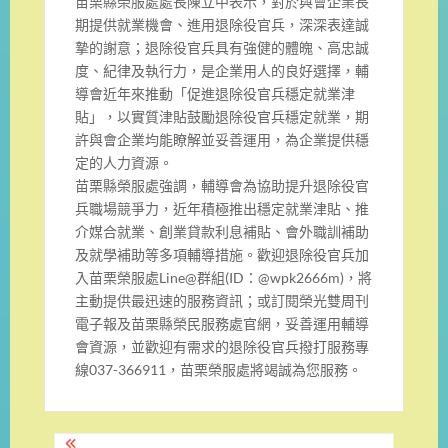
苗栗縣榮服處處長陳立中表示，對於與會企業長
期提供就業機會、進用退除役官兵，深深表達誠
摯的謝意；退除役官兵具有強健的體魄、高忠誠
度、紀律及執行力，是企業用人的良好選擇，輔
導會近年來推動「促進退除役官兵穩定就業津
貼」，以實質津貼鼓勵退除役官兵穩定就業，期
許與會企業均能瞭解並妥善運用，為企業提供穩
定的人力資源。
苗栗縣榮服處強調，輔導會為協助提升退除役官
兵職場競爭力，近年積極推出穩定就業津貼、推
介媒合就業、創業貸款利息補貼、會外職訓補助
及就學補助等多項輔導措施。歡迎退除役官兵加
入苗栗榮服處Line@群組(ID：@wpk2666m)，將
主動提供最迅速的服務資訊；或訂閱榮光雙周刊
電子報及苗栗縣榮民服務處官網，妥善運用輔導
會資源，並歡迎有需求的退除役官兵撥打服務專
線037-366911，苗栗榮服處將竭誠為您服務。