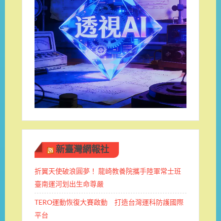
新臺灣網報社
折翼天使破浪圓夢！ 龍崎教養院攜手陸軍常士班 ​
臺南運河划出生命尊嚴
TERO運動恢復大賽啟動 打造台灣運科防護國際
平台