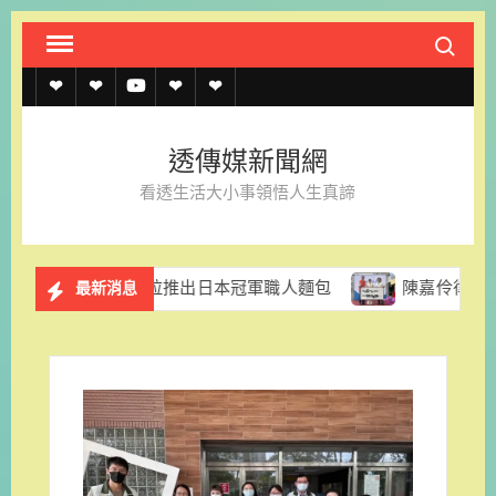
Skip
Search fo
to
content
透
透
透
聯
官
傳
傳
傳
絡
方
透傳媒新聞網
媒
媒
媒
我
LINE
看透生活大小事領悟人生真諦
規
線
youtube
們
約
上
香格里拉推出日本冠軍職人麵包
陳嘉伶律師創立易勝法律事
最新消息
記
者
名
單