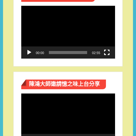
視
訊
播
放
器
00:00
02:55
陳鴻大師邀請憶之味上台分享
視
訊
播
放
器