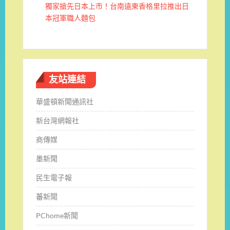
獨家搶先日本上市！台南遠東香格里拉推出日
本冠軍職人麵包
友站連結
華盛頓新聞通訊社
新台灣網報社
商傳媒
墨新聞
民生電子報
蕃新聞
PChome新聞