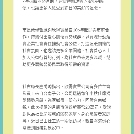
7年捐贈弱勢月餅，這份持續運轉的愛心與關
懷，也讓更多人感受到節日的美好的溫暖。
市長黃偉哲感謝欣得實業自106年起即與市府合
作，持續付出愛心關懷弱勢族群，以實際行動落
實企業社會責任推動社會公益，打造溫暖關懷的
社會氛圍，也邀請更多企業團體、社會善心人士
加入公益行善的行列，為社會帶來更多溫暖，幫
助更多弱勢弱勢民眾取得所需的資源。
社會局長盧禹璁指出，欣得實業公司有多位主管
及員工來自台南子弟，公司透過每年中秋佳節捐
贈弱勢月餅，為家鄉盡一份心力，回饋台南鄉
親。此次捐贈的月餅市值逾新臺幣20萬元，受贈
對象為社會局服務的弱勢家庭、身心障礙者家庭
等，近日已由社工逐一關懷訪視，親自將這份心
意送到服務對象家中。