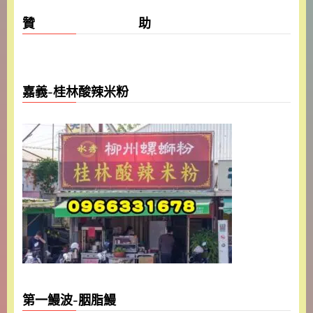
贊 助
嘉義-桂林酸辣米粉
第一鰻波-胭脂鰻