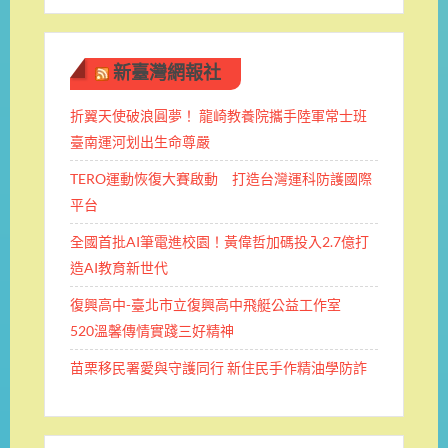
新臺灣網報社
折翼天使破浪圓夢！ 龍崎教養院攜手陸軍常士班 ​
臺南運河划出生命尊嚴
TERO運動恢復大賽啟動 打造台灣運科防護國際
平台
全國首批AI筆電進校園！黃偉哲加碼投入2.7億打
造AI教育新世代
復興高中-臺北市立復興高中飛艇公益工作室
520溫馨傳情實踐三好精神
苗栗移民署愛與守護同行 新住民手作精油學防詐