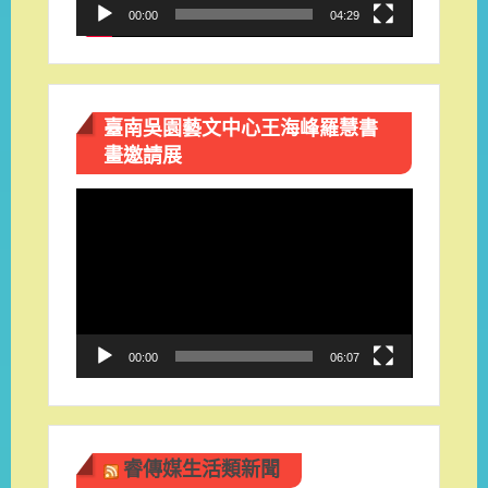
00:00
04:29
臺南吳園藝文中心王海峰羅慧書
畫邀請展
視
訊
播
放
器
00:00
06:07
睿傳媒生活類新聞