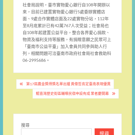
社會局說明，臺市實物愛心銀行自108年開辦以
來，目前已建置實物愛心銀行5處委辦實體店
面、9處合作實體店面及22處實物分站，112年
至8月底累計已有42萬767人次受益；社會局也
自108年起建置公益平台，整合各界愛心捐款、
物資及福利支持等服務，有捐贈意願之民眾可上
「臺南市公益平臺」加入會員共同參與助人行
列，相關問題可洽臺南市政府社會局社會救助科
06-2995686。
文
第17屆農金獎得獎名單出爐 黃偉哲肯定臺南表現優異
章
鯤喜灣歷史街區輔導民宿申設有成 業者慶開幕
導
覽
搜尋
搜尋