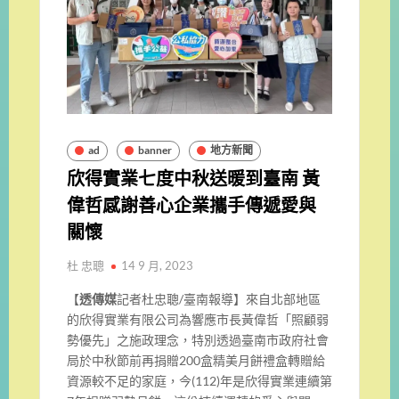
ad
banner
地方新聞
欣得實業七度中秋送暖到臺南 黃
偉哲感謝善心企業攜手傳遞愛與
關懷
杜 忠聰
14 9 月, 2023
【
透傳媒
記者杜忠聰/臺南報導】來自北部地區
的欣得實業有限公司為響應市長黃偉哲「照顧弱
勢優先」之施政理念，特別透過臺南市政府社會
局於中秋節前再捐贈200盒精美月餅禮盒轉贈給
資源較不足的家庭，今(112)年是欣得實業連續第