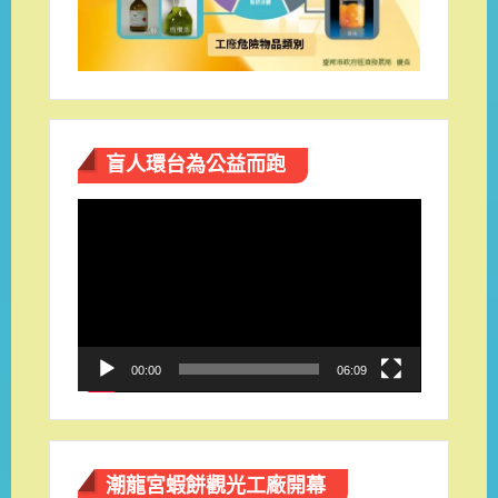
盲人環台​為公益而跑
視
訊
播
放
器
00:00
06:09
潮龍宮蝦餅觀光工廠開幕