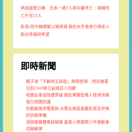
熱浪威脅日韓 日本一週7人熱中暑死亡、南韓死
亡升至21人
影音/田中鎮模範父親表揚 我的水手爸爸引領家人
航向幸福與希望
即時新聞
關子嶺「不動明王踩街」熱鬧登場 西拉雅夏
日好Chill吸引逾兩百人同歡
校園反毒成效遭質疑 國民黨團促導入唾液快篩
強化校園防護
防範颱風停電風險 台電台南區處籲民眾及早做
好防颱準備
深耕基層體育結碩果 臺南小將國際少年運動會
亮眼奪牌