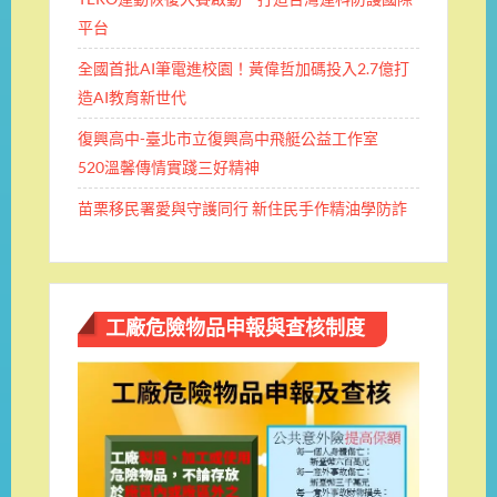
平台
全國首批AI筆電進校園！黃偉哲加碼投入2.7億打
造AI教育新世代
復興高中-臺北市立復興高中飛艇公益工作室
520溫馨傳情實踐三好精神
苗栗移民署愛與守護同行 新住民手作精油學防詐
工廠危險物品申報與查核制度