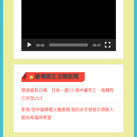
視
訊
播
放
器
00:00
06:07
睿傳媒生活類新聞
熱浪威脅日韓 日本一週7人熱中暑死亡、南韓死
亡升至21人
影音/田中鎮模範父親表揚 我的水手爸爸引領家人
航向幸福與希望