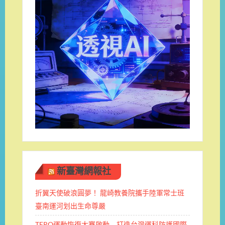
新臺灣網報社
折翼天使破浪圓夢！ 龍崎教養院攜手陸軍常士班 ​
臺南運河划出生命尊嚴
TERO運動恢復大賽啟動 打造台灣運科防護國際