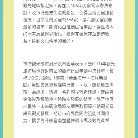
觀光地區指定案，再加上106年民宿管理辦法修
訂，及市府歷史街區的劃設，使得臺南民宿蓬勃
發展，目前臺南民宿有566家，是六都民宿家數
最多的城市，期待藉由推動民宿申設，讓區域內
的閒置房產得以活化，獲得完善保存並創造收
益，達到文化傳承的目的。
市府觀光旅遊局局長林國華表示，去(111)年觀光
旅遊局也針對南區的觀光建設申請中央計畫，獲
補助2億元辦理「臺南『黃金海岸。海洋新樂
園』重點景區遊憩廊帶計畫」，以「鯤鯓風華再
現」為訴求，透過一系列觀光營造建設，連結黃
金海岸及鯤鯓沙洲跨時空發展的背景。除了這個
計畫外，未來觀旅局將持續爭取預算推動觀光建
設及觀光發展，期待市府與民間力量能共同努
力，攜手再升級臺南整體住宿市場及觀光產業。