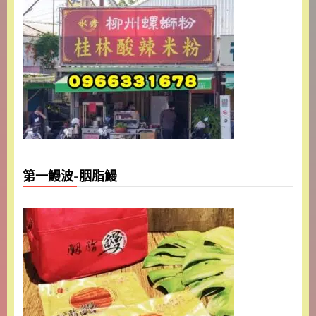
第一鰻波-胭脂鰻