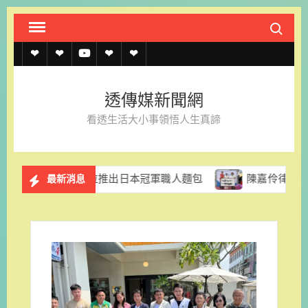
Skip
Search fo
to
content
透
透
透
聯
官
傳
傳
傳
絡
方
透傳媒新聞網
媒
媒
媒
我
LINE
看透生活大小事領悟人生真諦
規
線
youtube
們
約
上
格里拉推出日本冠軍職人麵包
陳嘉伶律師創立易勝法律事務
最新消息
記
者
名
單