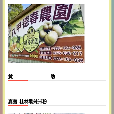
贊 助
嘉義-桂林酸辣米粉