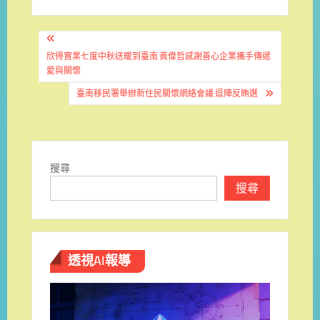
文
章
欣得實業七度中秋送暖到臺南 黃偉哲感謝善心企業攜手傳遞
愛與關懷
導
臺南移民署舉辦新住民關懷網絡會議 逗陣反賄選
覽
搜尋
搜尋
透視AI報導