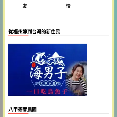
友 情
從福州嫁到台灣的新住民
八甲德春農園