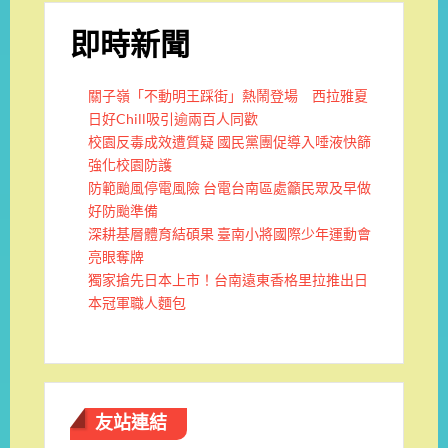
即時新聞
關子嶺「不動明王踩街」熱鬧登場 西拉雅夏
日好Chill吸引逾兩百人同歡
校園反毒成效遭質疑 國民黨團促導入唾液快篩
強化校園防護
防範颱風停電風險 台電台南區處籲民眾及早做
好防颱準備
深耕基層體育結碩果 臺南小將國際少年運動會
亮眼奪牌
獨家搶先日本上市！台南遠東香格里拉推出日
本冠軍職人麵包
友站連結