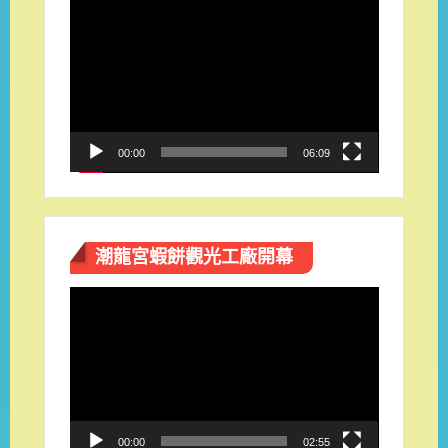
視
訊
播
放
器
00:00
06:09
潮龍宮蝦餅觀光工廠開幕
視
訊
播
放
器
00:00
02:55