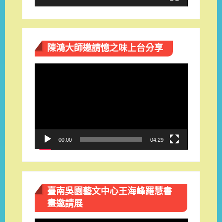
陳鴻大師邀請憶之味上台分享
視
訊
播
放
器
00:00
04:29
臺南吳園藝文中心王海峰羅慧書
畫邀請展