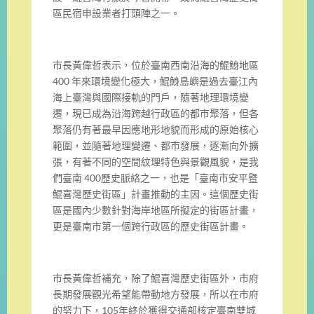
區民宿申設業者打頭陣之一。
市長黃偉哲表示，位於臺南西南沿海的鯤鯓地區
400 年來環境變化極大，鯤鯓島嶼是過去臺江內
海上臺灣與國際接軌的門戶，隨著地理環境變
遷，現已成為沿海跨越行政區的都市聚落，但各
聚落仍有著最早因應地形地貌而形成的原始核心
範圍，並隨著地理變遷、都市發展，逐漸向外擴
張，有著不同的空間紋理特色與景觀風貌，是我
們臺南 400歷史脈絡之一，也是「臺南市安平暨
鯤喜灣歷史街區」計畫推動的主因。這個歷史街
區是國內少數針對海岸地區所擬定的街區計畫，
更是臺南市第一個跨行政區的歷史街區計畫。
市長黃偉哲補充，除了鯤喜灣歷史街區外，市府
長期發展觀光希望能帶動地方發展，所以在市府
的努力下，105年終於獲得交通部核定臺南雙城