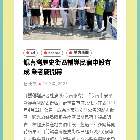
ad
banner
地方新聞
鯤喜灣歷史街區輔導民宿申設有
成 業者慶開幕
杜 忠聰
14 9 月, 2023
【
透傳媒
記者杜忠聰/臺南報導】「臺南市安平
暨鯤喜灣歷史街區」計畫自市府文化局在去(111)
年4月22日公告，成為本市第 6 個公告的歷史街
區，觀光旅遊局隨即在南區舉辦民宿申設說明
會，積極扶植在地民宿申設，經過一年多總算開
花結果，目前鯤喜灣歷史街區已經有2家民宿申
設，鯤喜灣行旅於今日開幕，成為鯤喜灣歷史街