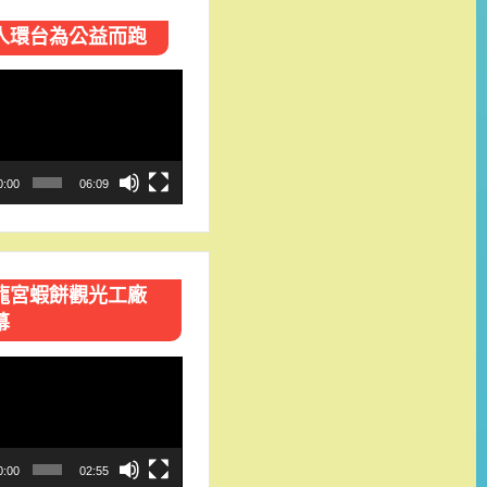
人環台​為公益而跑
0:00
06:09
龍宮蝦餅觀光工廠
幕
0:00
02:55