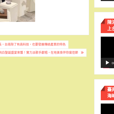
陳
上
視
長，台南除了有高科技，也要發展傳統產業的特色
訊
播
純白聖誕盛宴來襲！實力派歌手獻唱，在地美食伴你度佳節
放
器
0
臺
海
視
訊