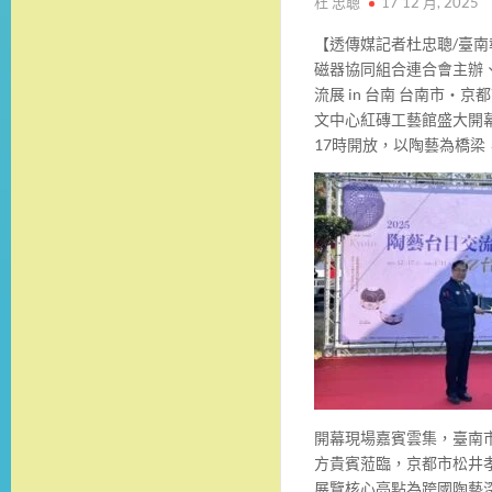
杜 忠聰
17 12 月, 2025
【透傳媒記者杜忠聰/臺
磁器協同組合連合會主辦、
流展 in 台南 台南市・
文中心紅磚工藝館盛大開幕。
17時開放，以陶藝為橋
開幕現場嘉賓雲集，臺南
方貴賓蒞臨，京都市松井
展覽核心亮點為跨國陶藝深