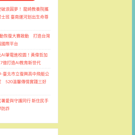
使破浪圓夢！ 龍崎教養院攜
士班 ​臺南運河划出生命尊
運動恢復大賽啟動 打造台灣
護國際平台
批AI筆電進校園！黃偉哲加
.7億打造AI教育新世代
中-臺北市立復興高中飛艇公
 520溫馨傳情實踐三好
民署愛與守護同行 新住民手
學防詐