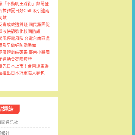
嶺「不動明王踩街」熱鬧登
西拉雅夏日好Chill吸引逾兩
同歡
反毒成效遭質疑 國民黨團促
唾液快篩強化校園防護
颱風停電風險 台電台南區處
眾及早做好防颱準備
基層體育結碩果 臺南小將國
年運動會亮眼奪牌
搶先日本上市！台南遠東香
拉推出日本冠軍職人麵包
站連結
新聞通訊社
網報社