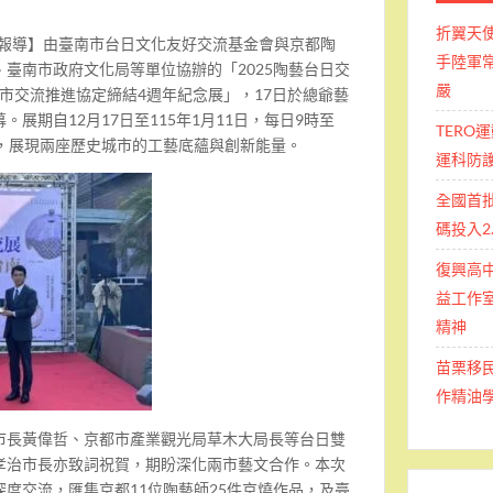
折翼天
南報導】由臺南市台日文化友好交流基金會與京都陶
手陸軍常
臺南市政府文化局等單位協辦的「2025陶藝台日交
嚴
京都市交流推進協定締結4週年紀念展」，17日於總爺藝
展期自12月17日至115年1月11日，每日9時至
TERO
梁，展現兩座歷史城市的工藝底蘊與創新能量。
運科防
全國首
碼投入2
復興高
益工作室
精神
苗栗移
作精油
市長黃偉哲、京都市產業觀光局草木大局長等台日雙
孝治市長亦致詞祝賀，期盼深化兩市藝文合作。本次
度交流，匯集京都11位陶藝師25件京燒作品，及臺