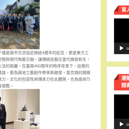
盲
視
訊
播
放
器
0
不僅是兩市交流協定締結4週年的紀念，更是東方工
空間與現代陶藝交融，讓傳統技藝在當代煥發新生，
活的距離。在臺南400周年的時序背景下，這樣的
情誼，更為兩地工藝創作帶來新啟發。當京燒的精緻
潮
活力，文化的包容性與傳承力在此體現，也為兩岸乃
開
貴借鑑。
視
訊
播
放
器
0