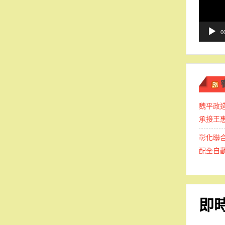
播
放
器
0
魏平政
承接王
彰化聯合
配全自
即