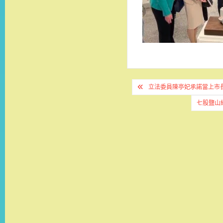
文
立法委員陳亭妃承諾當上市
章
七股鹽山
導
覽