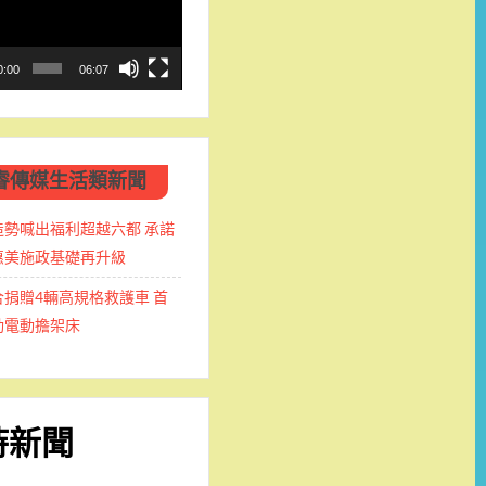
0:00
06:07
睿傳媒生活類新聞
造勢喊出福利超越六都 承諾
惠美施政基礎再升級
捐贈4輛高規格救護車 首
動電動擔架床
時新聞