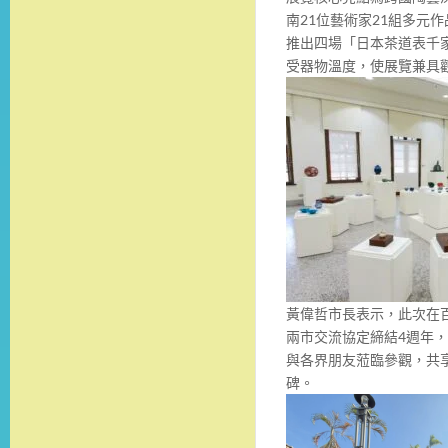
南21位藝術家21組多元
推出四場「日本茶道表千
受器物溫度，使展覽兼具
黃偉哲市長表示，此次在百
兩市交流協定締結4週年
與各界朋友蒞臨參觀，共
碑。