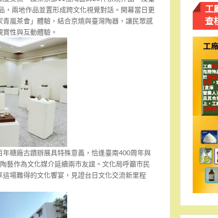
工
作品，兩地作品並置形成跨文化視覺對話。開幕當日更
查
家青嵐茶會」體驗，結合京燒與臺灣陶器，讓民眾感
觀賞性與互動體驗。
年糖廠古蹟辦展具特殊意義，恰逢臺南400周年與
，陶藝作為文化媒介延續兩市友誼。文化局呼籲市民
享這場難得的文化饗宴，見證台日文化交流新里程