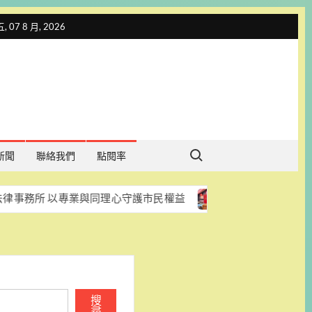
 07 8 月, 2026
Search for:
新聞
聯絡我們
點閱率
 以專業與同理心守護市民權益
86 載台南菜傳承再進化 
搜
尋