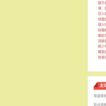
關子
場 
百人
校園
導入
防範
籲民
深耕
際少
獨家
格里
友
華盛頓
新台灣