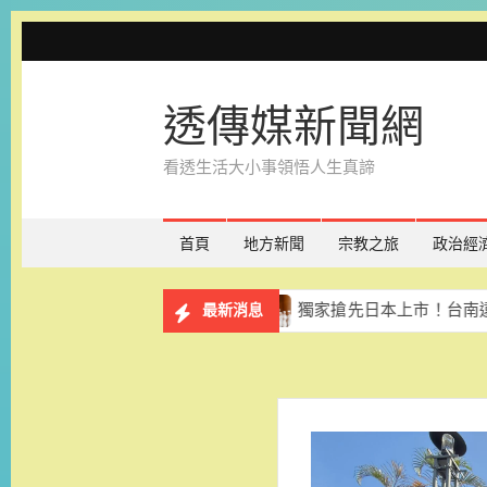
Skip
to
content
透傳媒新聞網
看透生活大小事領悟人生真諦
首頁
地方新聞
宗教之旅
政治經
際少年運動會亮眼奪牌
獨家搶先日本上市！台南遠東香格里
最新消息