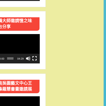
鴻大師邀請憶之味
台分享
0:00
04:29
南吳園藝文中心王
峰羅慧書畫邀請展