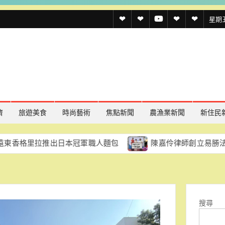
透
透
透
聯
官
星期五,
傳
傳
傳
絡
方
媒
媒
媒
我
LINE
規
線
youtube
們
約
上
記
濟
旅遊美食
時尚藝術
焦點新聞
農漁業新聞
新住民
者
拉推出日本冠軍職人麵包
陳嘉伶律師創立易勝法律事務所
名
單
搜尋