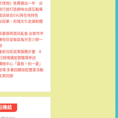
文怪物》免費展出一年 台
爺行旅打造趣味台語互動展
飯店結合ESG與在地特色
梨採果、府城文化走讀新體
長輩換照資訊亂象 台南市市
陳怡珍促每區每月至少辦一
習
推新住民就業服務計畫 8
9日辦理講座暨職場參訪
購物中心「夏款！約一夏」
登場 多重回饋搭配豐富活動
民眾同樂
站連結