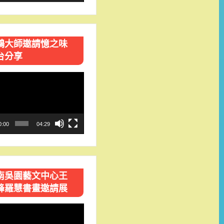
鴻大師邀請憶之味
台分享
0:00
04:29
南吳園藝文中心王
峰羅慧書畫邀請展