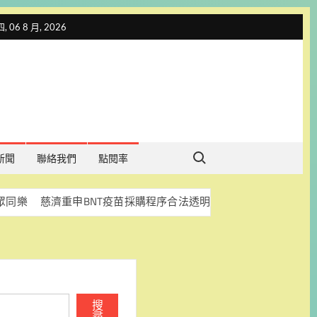
 06 8 月, 2026
Search for:
新聞
聯絡我們
點閱率
濟重申BNT疫苗採購程序合法透明 盼司法釐清真相
科林助
搜
尋