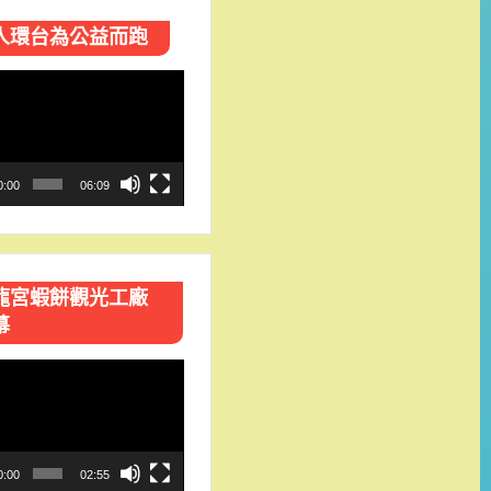
人環台​為公益而跑
0:00
06:09
龍宮蝦餅觀光工廠
幕
0:00
02:55