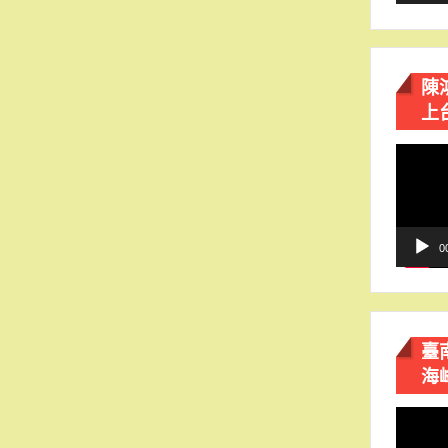
陳
上
視
訊
播
放
器
0
臺
海
視
訊