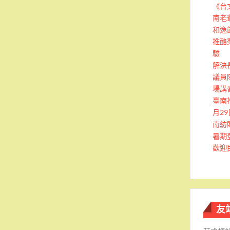
《台
南老
和逸
推酪
驗
解決
議員
場講
臺南
月2
南紡
暑期
歡迎
友