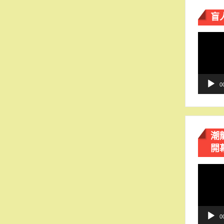
盲
視
訊
播
放
器
0
潮
開
視
訊
播
放
器
0