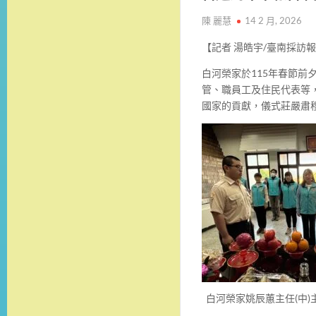
陳 麗慧
14 2 月, 2026
【記者 湯皓宇/臺南採訪
白河榮家於115年春節前
管、職員工及住民代表等
國家的貢獻，儀式莊嚴肅
白河榮家姚辰蕙主任(中)主