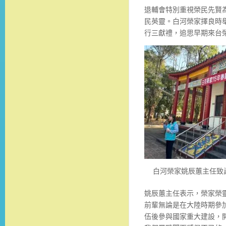
退輔會特別重視榮民先賢
民英靈。白河榮家擇良時
行三獻禮，追思早期來台
白河榮家姚辰蕙主任致詞
姚辰蕙主任表示，榮家榮
前輩無論是在大陸時期參
伍後參與國家重大建設，