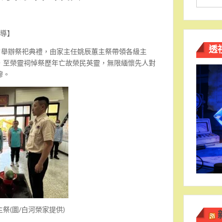
報導】
透
夕舉辦祭祀典禮，由家主任姚辰蕙主祭帶領各級主
，至榮靈祠悼祭歷年亡故榮民英靈，無限緬懷先人對
穆。
祭(圖/白河榮家提供)