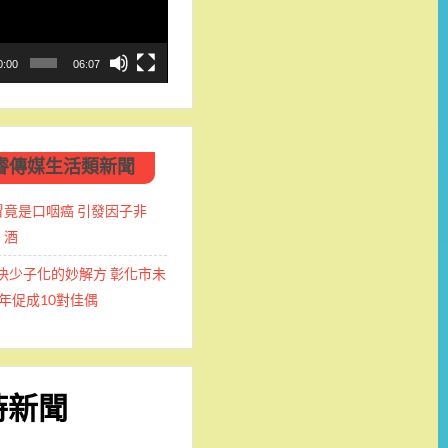
0:00
06:07
睿傳媒生活類新聞
冒竟是口咽癌 引發因子非
、酒
決少子化的妙解方 彰化市未
年促成10對佳偶
時新聞