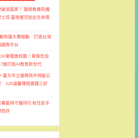
使破浪圓夢！ 龍崎教養院攜
士班 ​臺南運河划出生命尊
運動恢復大賽啟動 打造台灣
護國際平台
批AI筆電進校園！黃偉哲加
.7億打造AI教育新世代
中-臺北市立復興高中飛艇公
 520溫馨傳情實踐三好
民署愛與守護同行 新住民手
學防詐