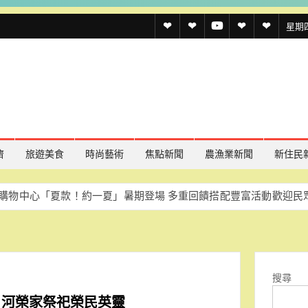
透
透
透
聯
官
星期四,
傳
傳
傳
絡
方
媒
媒
媒
我
LINE
規
線
youtube
們
約
上
記
濟
旅遊美食
時尚藝術
焦點新聞
農漁業新聞
新住民
者
夏款！約一夏」暑期登場 多重回饋搭配豐富活動歡迎民眾同樂
慈
名
單
搜尋
白河榮家祭祀榮民英靈