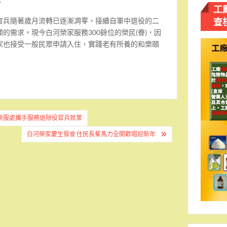
。
工
查
官兵隨著歲月流轉已逐漸凋零，接續自軍中退役的二
的需求。現今白河榮家服務300餘位的榮民(眷)，因
家也接受一般民眾申請入住，實踐老有所養的和樂頤
榮服處攜手服務退除役官兵就業
白河榮家慶生餐會 住民長輩馬力全開歡唱迎新年