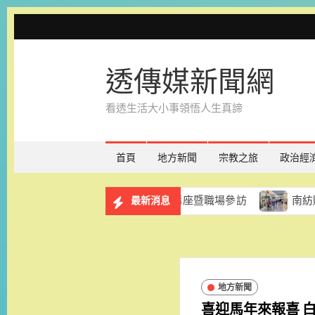
Skip
to
content
透傳媒新聞網
看透生活大小事領悟人生真諦
首頁
地方新聞
宗教之旅
政治經
服務計畫 8月29日辦理講座暨職場參訪
南紡購物中心「
最新消息
地方新聞
喜迎馬年來報喜 