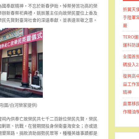
為國奉獻精神，不忘於新春伊始，悼祭勞苦功高的榮
折翼天
舉辦新春祭祀典禮，姚辰蕙主任向故榮民靈位上香及
手陸軍常
榮民先賢對臺灣社會的深遠奉獻，並表達崇敬之意。
嚴
TERO
運科防
全國首
碼投入2
復興高
益工作室
精神
苗栗移
(圖/白河榮家提供)
作精油
靈祠內供奉亡故榮民共七千二百餘位榮民先賢，榮民
加剿匪、抗戰，在營期間投身保衛臺海安全；亦或退
開墾築路，捐款濟助弱勢民眾等，種種英雄事蹟都是