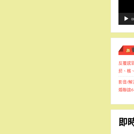
播
放
器
0
反覆感
菸、檳
影音/解
婚聯誼6
即