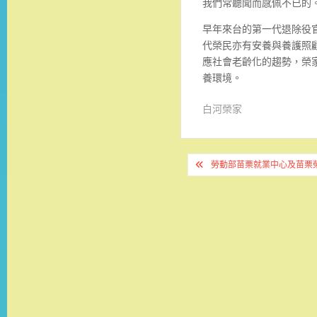
我們常聽聞而感佩不已的
早年來台的第一代退除役
代榮民亦有安養與養護照顧
應社會老齡化的趨勢，榮
養環境。
白河榮家
文
勞動部苗栗就業中心及苗栗
章
導
覽