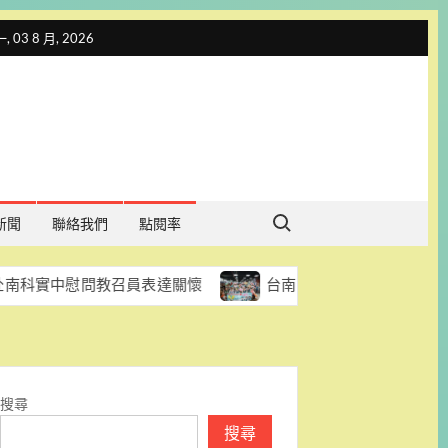
 03 8 月, 2026
Search for:
新聞
聯絡我們
點閱率
問教召員表達關懷
台南青春專案結合運動與法治教育 棒
搜尋
搜尋