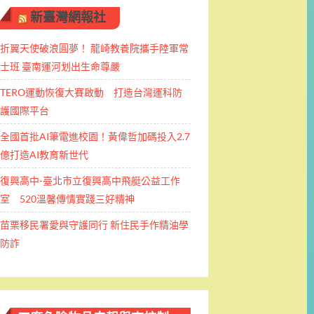
新臺灣網報社
折翼天使破浪圓夢！ 龍崎教養院攜手陸軍常
士班 ​臺南運河划出生命尊嚴
TERO運動恢復大賽啟動 打造台灣運科防
護國際平台
全國首批AI筆電進校園！黃偉哲加碼投入2.7
億打造AI教育新世代
復興高中-臺北市立復興高中飛艇公益工作
室 520溫馨傳情實踐三好精神
苗栗移民署愛與守護同行 新住民手作精油學
防詐