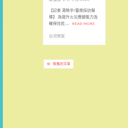
【記者 湯皓宇/臺南採訪報
導】 為提升火災應變能力及
確保住民 …
READ MORE
白河榮家
文
較舊的文章
章
導
覽