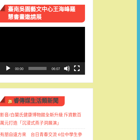
臺南吳園藝文中心王海峰羅
慧書畫邀請展
視
訊
播
放
器
00:00
06:07
睿傳媒生活類新聞
影音/白蘭氏健康博物館全新升級 斥資數百
萬元打造「沉浸式燕子洞展演」
有朋自遠方來 台日青春交流 6位中學生參