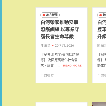
地方新聞
地
白河榮家推動安寧
白
照護訓練 以專業守
登革
護長者生命尊嚴
升級
陳 麗慧
20 7 月, 2026
陳 麗
【記者 湯皓宇/臺南採訪報
【記
導】 為回應高齡化社會需
導】
求，落實「 …
熱並伴
READ MORE
白河榮家
白河