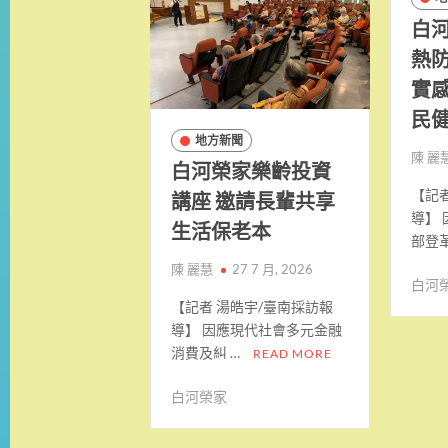
白
熱防
實
民
地方新聞
陳 麗
白河榮家樂齡投資
講座 邀請長輩共享
【記
導】
生活保老本
部登革
陳 麗慧
27 7 月, 2026
白河
【記者 湯皓宇/臺南採訪報
導】 因應現代社會多元金融
消費及糾 …
READ MORE
白河榮家