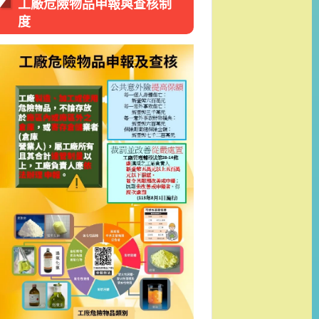
工廠危險物品申報與查核制
度