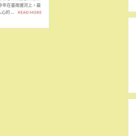
 今年在臺南運河上，最
人心的 …
READ MORE