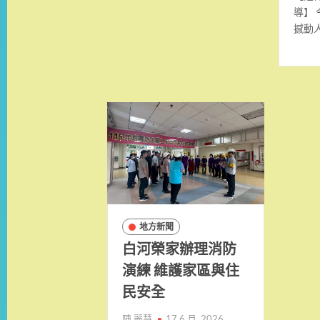
導】
撼動
地方新聞
白河榮家辦理消防
演練 維護家區與住
民安全
陳 麗慧
17 6 月, 2026