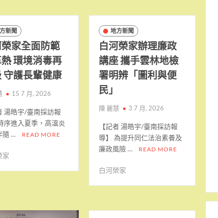
方新聞
地方新聞
河榮家全面防範
白河榮家辦理廉政
熱 環境消毒再
講座 攜手雲林地檢
 守護長輩健康
署明辨「圖利與便
民」
慧
15 7 月, 2026
陳 麗慧
3 7 月, 2026
者 湯皓宇/臺南採訪報
 時序進入夏季，高溫炎
【記者 湯皓宇/臺南採訪報
隨 …
READ MORE
導】 為提升同仁法治素養及
廉政風險 …
READ MORE
榮家
白河榮家