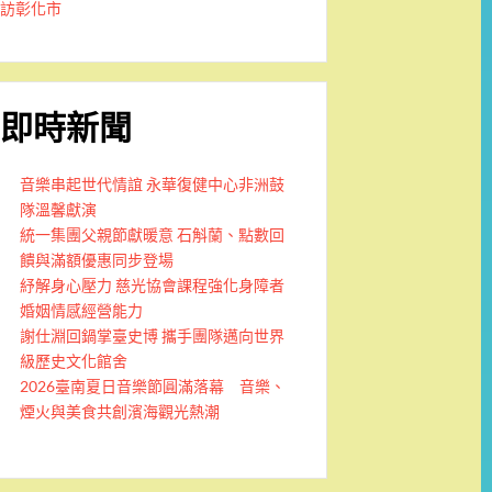
訪彰化市
即時新聞
音樂串起世代情誼 永華復健中心非洲鼓
隊溫馨獻演
統一集團父親節獻暖意 石斛蘭、點數回
饋與滿額優惠同步登場
紓解身心壓力 慈光協會課程強化身障者
婚姻情感經營能力
謝仕淵回鍋掌臺史博 攜手團隊邁向世界
級歷史文化館舍
2026臺南夏日音樂節圓滿落幕 音樂、
煙火與美食共創濱海觀光熱潮