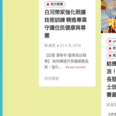
地方新聞
白河榮家強化照護
技術訓練 精進專業
守護住民健康與尊
嚴
a
陳 麗慧
25 6 月, 2026
地
【記者 湯皓宇/臺南採訪報
焦
導】 為持續提升照護服務品
給
質，強化 …
READ MORE
浪
長堅
白河榮家
士
賽
陳 麗
【透