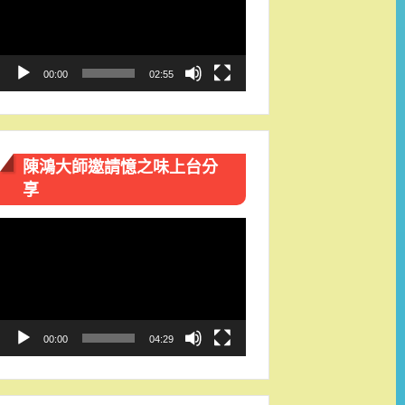
播
放
器
00:00
02:55
陳鴻大師邀請憶之味上台分
享
視
訊
播
放
器
00:00
04:29