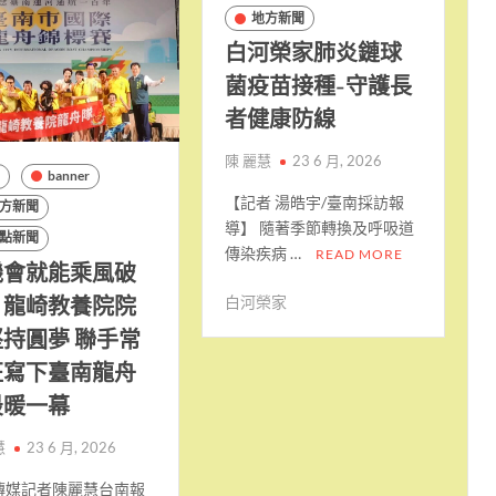
地方新聞
白河榮家肺炎鏈球
菌疫苗接種-守護長
者健康防線
陳 麗慧
23 6 月, 2026
d
banner
【記者 湯皓宇/臺南採訪報
方新聞
導】 隨著季節轉換及呼吸道
點新聞
傳染疾病 …
READ MORE
機會就能乘風破
！龍崎教養院院
白河榮家
持圓夢 聯手常
班寫下臺南龍舟
最暖一幕
慧
23 6 月, 2026
傳媒記者陳麗慧台南報