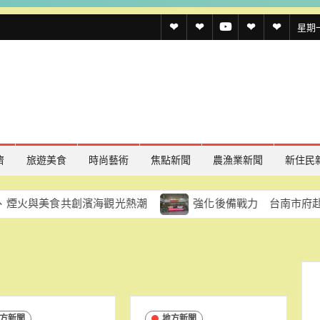
透
透
透
聯
官
星期一,
傳
傳
傳
絡
方
媒
媒
媒
我
LINE
規
線
youtube
們
約
上
記
濟
旅遊美食
時尚藝術
焦點新聞
農漁業新聞
新住民
者
食共創濱海觀光熱潮
強化後備戰力 台南市府赴南科實中慰
名
單
方新聞
地方新聞