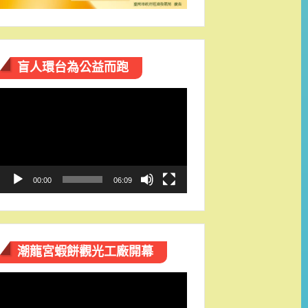
盲人環台​為公益而跑
視
訊
播
放
器
00:00
06:09
潮龍宮蝦餅觀光工廠開幕
視
訊