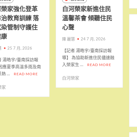
河榮家強化登革
白河榮家新進住民
治教育訓練 落
溫馨茶會 傾聽住民
感染管制守護住
心聲
健康
陳 麗慧
24 7 月, 2026
慧
25 7 月, 2026
【記者 湯皓宇/臺南採訪報
導】 為協助新進住民儘速融
者 湯皓宇/臺南採訪報
入榮家生 …
READ MORE
 因應夏季高溫多雨及南
熱 …
READ MORE
白河榮家
榮家