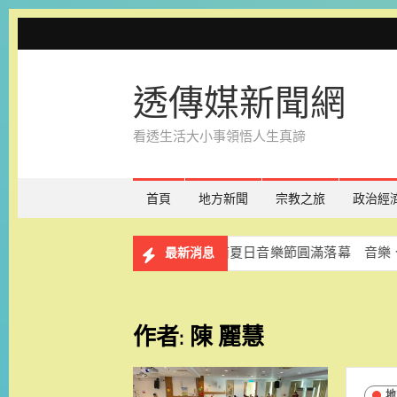
Skip
to
content
透傳媒新聞網
看透生活大小事領悟人生真諦
首頁
地方新聞
宗教之旅
政治經
文化館舍
2026臺南夏日音樂節圓滿落幕 音樂、煙火與美
最新消息
作者:
陳 麗慧
地