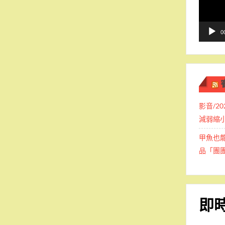
播
放
器
0
影音/2
減弱縮
甲魚也
品「團
即