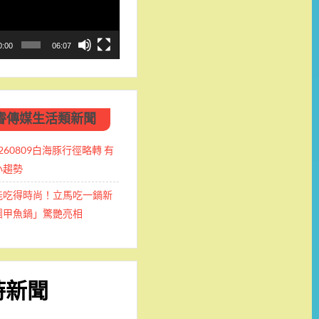
0:00
06:07
睿傳媒生活類新聞
0260809白海豚行徑略轉 有
小趨勢
能吃得時尚！立馬吃一鍋新
團甲魚鍋」驚艷亮相
時新聞