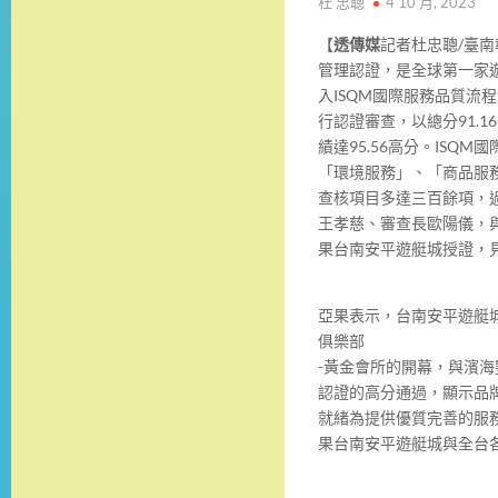
杜 忠聰
4 10 月, 2023
【
透傳媒
記者杜忠聰/臺南
管理認證，是全球第一家
入ISQM國際服務品質流
行認證審查，以總分91.
績達95.56高分。IS
「環境服務」、「商品服
查核項目多達三百餘項，
王孝慈、審查長歐陽儀，
果台南安平遊艇城授證，
亞果表示，台南安平遊艇城
俱樂部
-黃金會所的開幕，與濱海墅
認證的高分通過，顯示品
就緒為提供優質完善的服
果台南安平遊艇城與全台