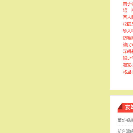
關子
場 
百人
校園
導入
防範
籲民
深耕
際少
獨家
格里
友
華盛頓
新台灣