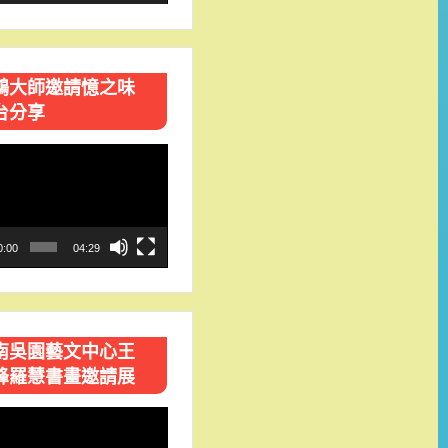
鴻大師邀請憶之味
台分享
0:00
04:29
南吳園藝文中心王
峰羅慧書畫邀請展