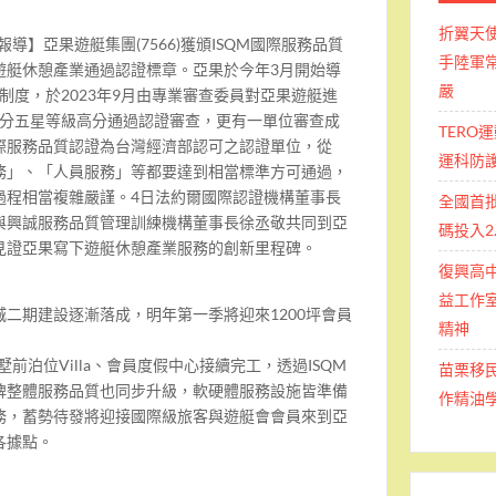
折翼天
報導】亞果遊艇集團(7566)獲頒ISQM國際服務品質
手陸軍常
遊艇休憩產業通過認證標章。亞果於今年3月開始導
嚴
程制度，於2023年9月由專業審查委員對亞果遊艇進
16分五星等級高分通過認證審查，更有一單位審查成
TERO
QM國際服務品質認證為台灣經濟部認可之認證單位，從
運科防
務」、「人員服務」等都要達到相當標準方可通過，
過程相當複雜嚴謹。4日法約爾國際認證機構董事長
全國首
與興誠服務品質管理訓練機構董事長徐丞敬共同到亞
碼投入2
見證亞果寫下遊艇休憩產業服務的創新里程碑。
復興高
益工作室
二期建設逐漸落成，明年第一季將迎來1200坪會員
精神
前泊位Villa、會員度假中心接續完工，透過ISQM
苗栗移
牌整體服務品質也同步升級，軟硬體服務設施皆準備
作精油
務，蓄勢待發將迎接國際級旅客與遊艇會會員來到亞
各據點。