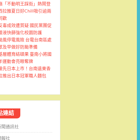
嶺「不動明王踩街」熱鬧登
西拉雅夏日好Chill吸引逾兩
同歡
反毒成效遭質疑 國民黨團促
唾液快篩強化校園防護
颱風停電風險 台電台南區處
眾及早做好防颱準備
基層體育結碩果 臺南小將國
年運動會亮眼奪牌
搶先日本上市！台南遠東香
拉推出日本冠軍職人麵包
站連結
新聞通訊社
網報社