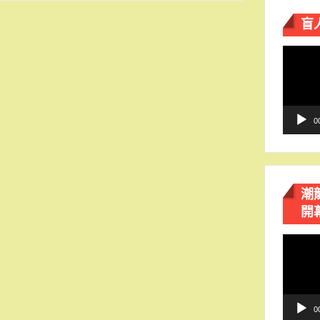
盲
視
訊
播
放
器
0
潮
開
視
訊
播
放
器
0