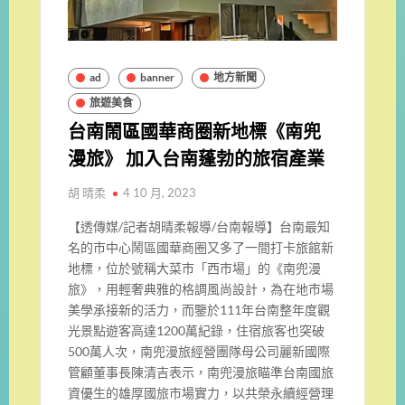
ad
banner
地方新聞
旅遊美食
台南鬧區國華商圈新地標《南兜
漫旅》 加入台南蓬勃的旅宿產業
胡 晴柔
4 10 月, 2023
【透傳媒/記者胡晴柔報導/台南報導】台南最知
名的市中心鬧區國華商圈又多了一間打卡旅館新
地標，位於號稱大菜市「西市場」的《南兜漫
旅》，用輕奢典雅的格調風尚設計，為在地市場
美學承接新的活力，而鑒於111年台南整年度觀
光景點遊客高達1200萬紀錄，住宿旅客也突破
500萬人次，南兜漫旅經營團隊母公司麗新國際
管顧董事長陳清吉表示，南兜漫旅瞄準台南國旅
資優生的雄厚國旅市場實力，以共榮永續經營理