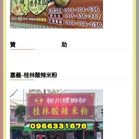
贊 助
嘉義-桂林酸辣米粉