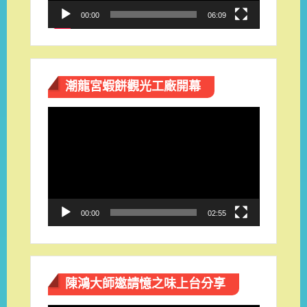
00:00
06:09
潮龍宮蝦餅觀光工廠開幕
視
訊
播
放
器
00:00
02:55
陳鴻大師邀請憶之味上台分享