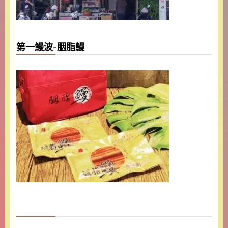
第一鰻波-胭脂鰻