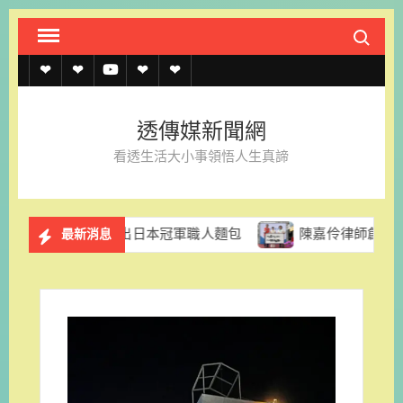
Skip
Search fo
to
content
透
透
透
聯
官
傳
傳
傳
絡
方
透傳媒新聞網
媒
媒
媒
我
LINE
看透生活大小事領悟人生真諦
規
線
youtube
們
約
上
拉推出日本冠軍職人麵包
陳嘉伶律師創立易勝法律事務所 
最新消息
記
者
名
單