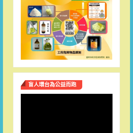
盲人環台​為公益而跑
視
訊
播
放
器