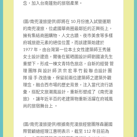
念，加入台南蓬勃的旅宿產業。
(圖/南兜漫旅提供)即將在 10 月份進入試營運期
的南兜漫旅，位處國華商圈最鄰近的正興街上，
擁有集結商圈購物、人文古蹟、夜市美食等多樣
府城旅遊元素的絕佳位置，而該建築始建於
1977 年，由台灣第一位本土女性建築師王秀蓮
女士設計建造，爾後在藍晒圖設計師劉國滄先生
重塑下，形成一棟文青特色旅店，自新的經營 管
理 團隊 與 設計 師 洪 宗 宏 率 竹 毅 聯 合設計 團
隊 接 手 改造後，保留前兩位建築師之建築外觀
理念，融合西市場的歷史背景，注入當代流行語
彙，搭配文旅潮風設計，重新形塑成了《南兜漫
旅》，讓年近半百的老建築物重新活躍在府城風
尚的旅宿舞台上 。
(圖/南兜漫旅提供)根據南兜漫旅經營團隊森麗國
際管顧總經理江惠明表示，截至 112 年目前為