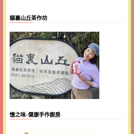
貓裏山丘茶作坊
憶之味-健康手作廚房