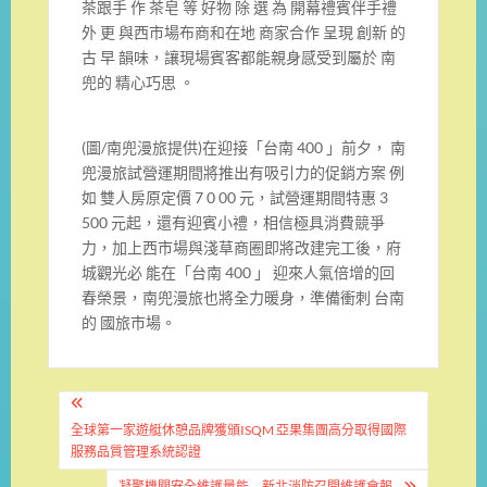
茶跟手 作 茶皂 等 好物 除 選 為 開幕禮賓伴手禮
外 更 與西市場布商和在地 商家合作 呈現 創新 的
古 早 韻味，讓現場賓客都能親身感受到屬於 南
兜的 精心巧思 。
(圖/南兜漫旅提供)在迎接「台南 400 」前夕， 南
兜漫旅試營運期間將推出有吸引力的促銷方案 例
如 雙人房原定價 7 0 00 元，試營運期間特惠 3
500 元起，還有迎賓小禮，相信極具消費競爭
力，加上西市場與淺草商圈即將改建完工後，府
城觀光必 能在「台南 400 」 迎來人氣倍增的回
春榮景，南兜漫旅也將全力暖身，準備衝刺 台南
的 國旅市場。
文
章
全球第一家遊艇休憩品牌獲頒ISQM 亞果集團高分取得國際
服務品質管理系統認證
導
凝聚機關安全維護量能 新北消防召開維護會報