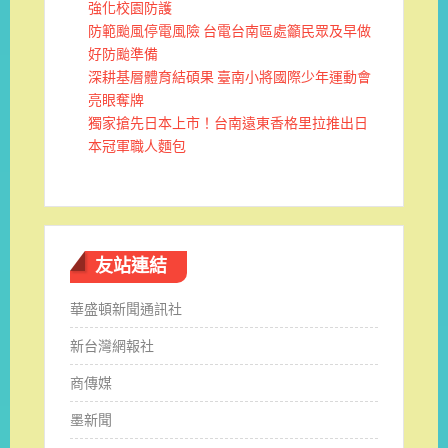
強化校園防護
防範颱風停電風險 台電台南區處籲民眾及早做
好防颱準備
深耕基層體育結碩果 臺南小將國際少年運動會
亮眼奪牌
獨家搶先日本上市！台南遠東香格里拉推出日
本冠軍職人麵包
友站連結
華盛頓新聞通訊社
新台灣網報社
商傳媒
墨新聞