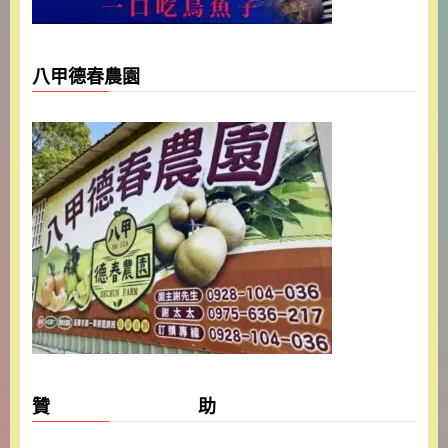
八甲德春農園
贊 助