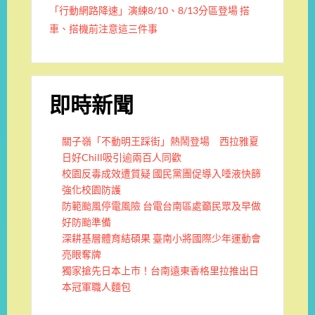
「行動網路降速」演練8/10、8/13分區登場 搭
車、搭機前注意這三件事
即時新聞
關子嶺「不動明王踩街」熱鬧登場 西拉雅夏
日好Chill吸引逾兩百人同歡
校園反毒成效遭質疑 國民黨團促導入唾液快篩
強化校園防護
防範颱風停電風險 台電台南區處籲民眾及早做
好防颱準備
深耕基層體育結碩果 臺南小將國際少年運動會
亮眼奪牌
獨家搶先日本上市！台南遠東香格里拉推出日
本冠軍職人麵包