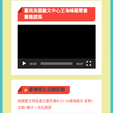
臺南吳園藝文中心王海峰羅慧書
畫邀請展
視
訊
播
放
器
00:00
06:07
睿傳媒生活類新聞
桃園藝文特區夏日嘉年華8/15-16連嗨兩天 音樂×
文創×親子一次玩透透