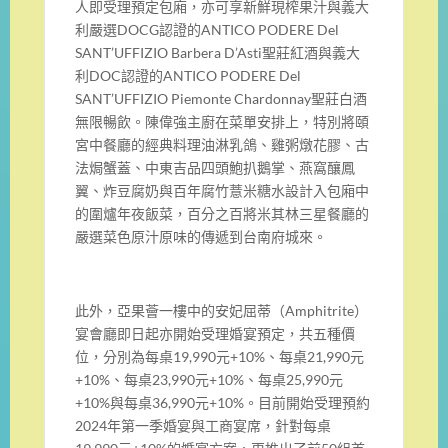
人即受理預定包廂，亦可享新鮮現榨果汁與義大
利嚴選DOCG認證的ANTICO PODERE Del
SANT’UFFIZIO Barbera D’Asti聖莊紅酒與義大
利DOC認證的ANTICO PODERE Del
SANT’UFFIZIO Piemonte Chardonnay聖莊白酒
無限暢飲。陳偉強主廚在菜單安排上，特別將頤
宮中餐廳的經典料理油淋乳鴿、雞粥燉花膠、古
法焗蟹蓋、中東吉品四頭鮑扒鵝掌、燕窩釀鳳
翼、炸豆腐奶與百年腐竹薏米糖水設計入包廂中
的圍爐年夜飯菜，百分之百將米其林三星餐廳的
嚴選菜色原汁原味的傳遞到台南府城來。
此外，亞果薈一樓中的安妃屈蒂（Amphitrite）
宴會廳即日起亦開始受理婚宴預定，共五種價
位，分別為每桌19,990元+10%、每桌21,990元
+10%、每桌23,990元+10%、每桌25,990元
+10%與每桌36,990元+10%。目前開始受理預約
2024年第一季婚宴與工商宴席，針對每桌