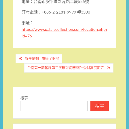
地址：台南市安平區新港路二段585號
訂席電話：+886-2-2181-9999 轉3500
網址：
https://www.palaiscollection.com/location.php?
id=76
文
野生隨想—盧嬿宇個展
章
台南第一期藍線第二次環評初審 環評委員高度期許
導
覽
搜尋
搜尋