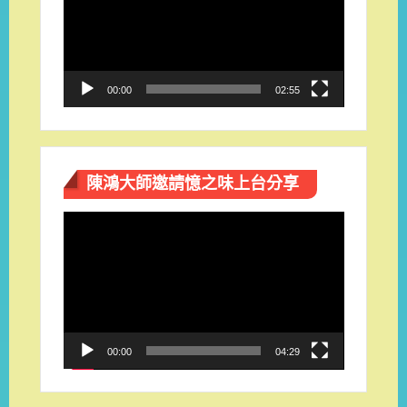
播
放
器
00:00
02:55
陳鴻大師邀請憶之味上台分享
視
訊
播
放
器
00:00
04:29