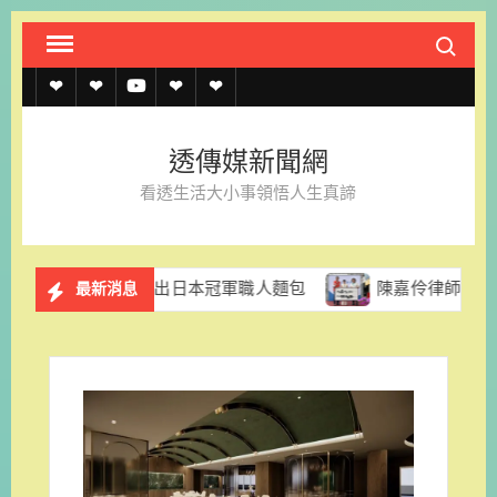
Skip
Search fo
to
content
透
透
透
聯
官
傳
傳
傳
絡
方
透傳媒新聞網
媒
媒
媒
我
LINE
看透生活大小事領悟人生真諦
規
線
youtube
們
約
上
里拉推出日本冠軍職人麵包
陳嘉伶律師創立易勝法律事務所
最新消息
記
者
名
單