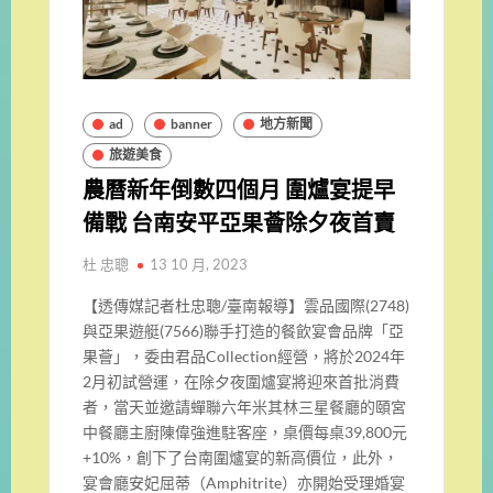
ad
banner
地方新聞
旅遊美食
農曆新年倒數四個月 圍爐宴提早
備戰 台南安平亞果薈除夕夜首賣
杜 忠聰
13 10 月, 2023
【透傳媒記者杜忠聰/臺南報導】雲品國際(2748)
與亞果遊艇(7566)聯手打造的餐飲宴會品牌「亞
果薈」，委由君品Collection經營，將於2024年
2月初試營運，在除夕夜圍爐宴將迎來首批消費
者，當天並邀請蟬聯六年米其林三星餐廳的頤宮
中餐廳主廚陳偉強進駐客座，桌價每桌39,800元
+10%，創下了台南圍爐宴的新高價位，此外，
宴會廳安妃屈蒂（Amphitrite）亦開始受理婚宴