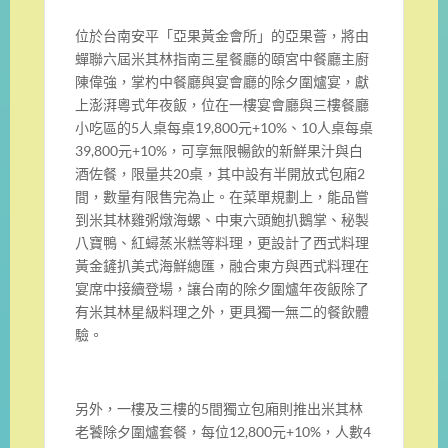
位於台南安平「亞果黃金會所」的亞果薈，將由
蟬聯六屆米其林指南三星餐廳的頤宮中餐廳主廚
陳偉強，掌杓中餐廳與宴會廳的除夕圍爐宴，獻
上澎湃粵式年夜飯，位在一樓宴會廳與三樓餐廳
小吃區的5人桌每桌19,800元+10%、10人桌每桌
39,800元+10%，可享無限暢飲的新鮮果汁與白
酒佐餐，限量共20桌，其中設有半開放式包廂2
間，數量有限售完為止。在菜單規劃上，能品嘗
到米其林雞粥燉海螺、中東六頭鮑扒鵝掌、秘製
八寶鴨、紅蟳蒸米糕等料理，更設計了西式料理
黃金鏟扒美式海鮮總匯，融合東方與西式料理在
宴席中接續登場，讓台南的除夕圍爐年夜飯除了
有米其林星級料理之外，更具獨一無二的餐飲體
驗。
另外，一樓及三樓的5間獨立包廂則推出米其林
老饕除夕圍爐套餐，每位12,800元+10%，人數4