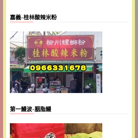
嘉義-桂林酸辣米粉
第一鰻波-胭脂鰻