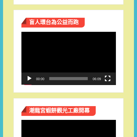
盲人環台​為公益而跑
視
訊
播
放
器
00:00
06:09
潮龍宮蝦餅觀光工廠開幕
視
訊