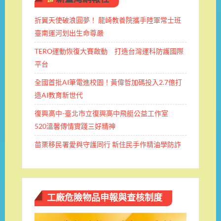
折翼天使破浪圓夢！ 龍崎教養院攜手陸軍常士班 ​
臺南運河划出生命尊嚴
TERO運動恢復大賽啟動 打造台灣運科防護國際
平台
全國首批AI筆電進校園！黃偉哲加碼投入2.7億打
造AI教育新世代
復興高中-臺北市立復興高中飛艇公益工作室
520溫馨傳情實踐三好精神
苗栗移民署愛與守護同行 新住民手作精油學防詐
工廠危險物品申報與查核制度