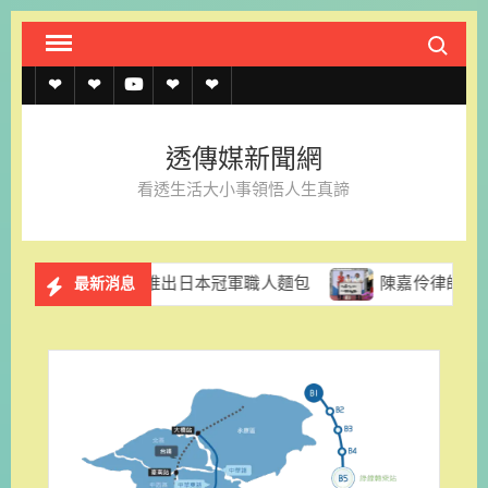
Skip
Search fo
to
content
透
透
透
聯
官
傳
傳
傳
絡
方
透傳媒新聞網
媒
媒
媒
我
LINE
看透生活大小事領悟人生真諦
規
線
youtube
們
約
上
格里拉推出日本冠軍職人麵包
陳嘉伶律師創立易勝法律事務
最新消息
記
者
名
單