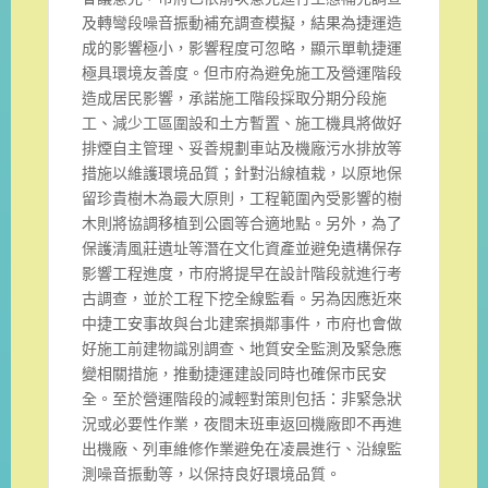
及轉彎段噪音振動補充調查模擬
，結果為捷運造
成的影響極小，影響程度可忽略，
顯示單軌捷運
極具環境友善度。
但市府為避免施工及營運階段
造成居民影響，
承諾施工階段採取分期分段施
工、減少工區圍設和土方暫置、
施工機具將做好
排煙自主管理、
妥善規劃車站及機廠污水排放等
措施以維護環境品質；
針對沿線植栽，以原地保
留珍貴樹木為最大原則，
工程範圍內受影響的樹
木則將協調移植到公園等合適地點。另外，
為了
保護清風莊遺址等潛在文化資產並避免遺構保存
影響工程進度，
市府將提早在設計階段就進行考
古調查，並於工程下挖全線監看。
另為因應近來
中捷工安事故與台北建案損鄰事件，
市府也會做
好施工前建物識別調查、
地質安全監測及緊急應
變相關措施，
推動捷運建設同時也確保市民安
全。
至於營運階段的減輕對策則包括：非緊急狀
況或必要性作業，
夜間末班車返回機廠即不再進
出機廠、
列車維修作業避免在凌晨進行、沿線監
測噪音振動等，
以保持良好環境品質。