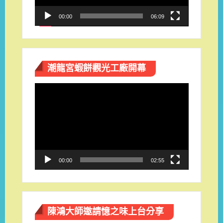
00:00
06:09
潮龍宮蝦餅觀光工廠開幕
視
訊
播
放
器
00:00
02:55
陳鴻大師邀請憶之味上台分享