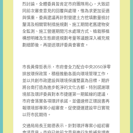
烈討論，
全體委員皆肯定市府團隊用心，
大致認
同前次審查意見的回覆與處理，惟為求更加妥適
與慎重，
委員建議再針對營建土方挖填數量檢討
釐清及相關管制措施規劃、
施工期間老舊建物安
全監測、施工營運期間污水處理方式、
植栽移植
構想明確及生態廊道規劃考量等議題深入補充規
劃細節後，
再提送環評委員會審查。
市長黃偉哲表示，市府會全力配合中央
2050
淨零
排放環保政策，
積極推動各面向環境管理工作，
並以共創市政建設與環境保護雙贏為目標，
期許
將台南打造為進步乾淨的文化古都，
特別感謝環
境部及環評委員對本市捷運第一期藍線的建議，
市府會落實各項環評承諾，
並儘速修正環說書再
報環境部專案小組審查，
促使捷運建設早日實現
以符市民期待。
交通局局長王銘德表示，針對環評專案小組初審
會議意見，
市府已依前次意見進行生態補充調查