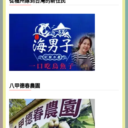
從福州嫁到台灣的新住民
八甲德春農園