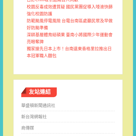
校園反毒成效遭質疑 國民黨團促導入唾液快篩
強化校園防護
防範颱風停電風險 台電台南區處籲民眾及早做
好防颱準備
深耕基層體育結碩果 臺南小將國際少年運動會
亮眼奪牌
獨家搶先日本上市！台南遠東香格里拉推出日
本冠軍職人麵包
友站連結
華盛頓新聞通訊社
新台灣網報社
商傳媒