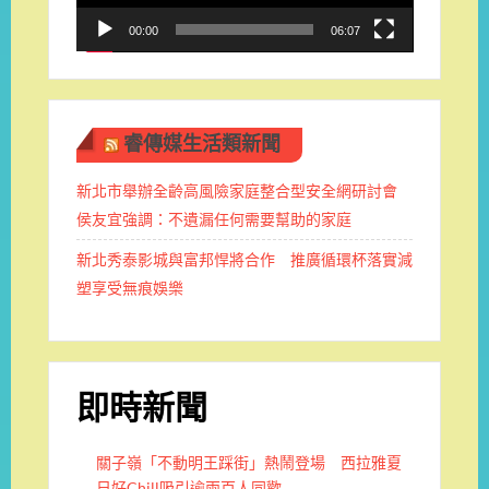
00:00
06:07
睿傳媒生活類新聞
新北市舉辦全齡高風險家庭整合型安全網研討會
侯友宜強調：不遺漏任何需要幫助的家庭
新北秀泰影城與富邦悍將合作 推廣循環杯落實減
塑享受無痕娛樂
即時新聞
關子嶺「不動明王踩街」熱鬧登場 西拉雅夏
日好Chill吸引逾兩百人同歡