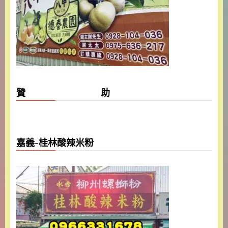
贊 助
嘉義-桂林酸辣米粉