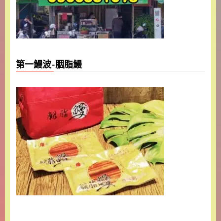
第一鰻波-胭脂鰻