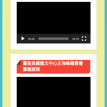
視
訊
播
放
器
00:00
04:29
臺南吳園藝文中心王海峰羅慧書
畫邀請展
視
訊
播
放
器