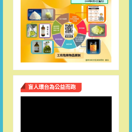
盲人環台​為公益而跑
視
訊
播
放
器