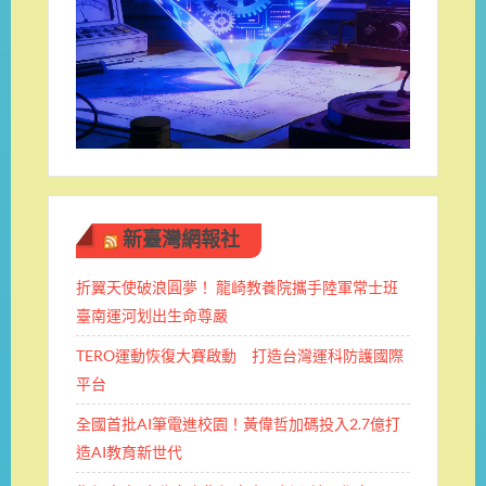
新臺灣網報社
折翼天使破浪圓夢！ 龍崎教養院攜手陸軍常士班 ​
臺南運河划出生命尊嚴
TERO運動恢復大賽啟動 打造台灣運科防護國際
平台
全國首批AI筆電進校園！黃偉哲加碼投入2.7億打
造AI教育新世代