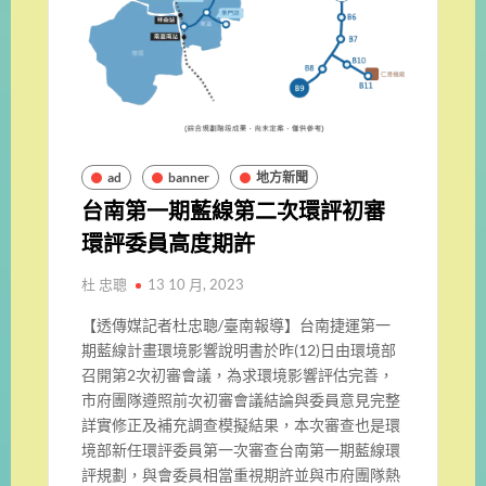
ad
banner
地方新聞
台南第一期藍線第二次環評初審
環評委員高度期許
杜 忠聰
13 10 月, 2023
【透傳媒記者杜忠聰/臺南報導】台南捷運第一
期藍線計畫環境影響說明書於昨
(12)
日由環境部
召
開第
2
次初審會議，為求環境影響評估完善，
市府團隊遵照前次初審會議結論與委員意見完整
詳實修正及補充調查
模擬結果，
本次審查也是環
境部新任環評委員第一次審查台南第一期藍線環
評規
劃，與會委員相當重視期許並與市府團隊熱