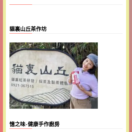
貓裏山丘茶作坊
憶之味-健康手作廚房