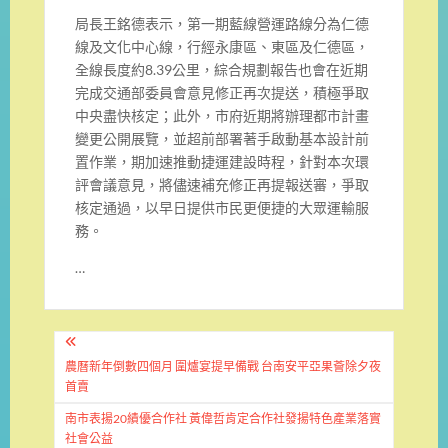
局長王銘德表示，第一期藍線營運路線分為仁德
線及文化中心線，
行經永康區、東區及仁德區，
全線長度約
8.39
公里，
綜合規劃報告也會在近期
完成交通部委員會意見修正再次提送，
積極爭取
中央盡快核定；此外，
市府近期將辦理都市計畫
變更公開展覽，
並超前部署著手啟動基本設計前
置作業，期加速推動捷運建設時程，
針對本次環
評會議意見，將儘速補充修正再提報送審，
爭取
核定通過，以早日提供市民更便捷的大眾運輸服
務。
…
文
章
農曆新年倒數四個月 圍爐宴提早備戰 台南安平亞果薈除夕夜
首賣
導
南市表揚20績優合作社 黃偉哲肯定合作社發揚特色產業落實
覽
社會公益