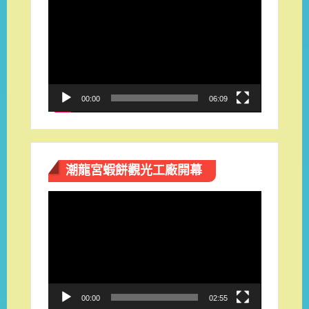
訊
播
放
器
00:00
06:09
潮龍宮蝦餅觀光工廠開幕
視
訊
播
放
器
00:00
02:55