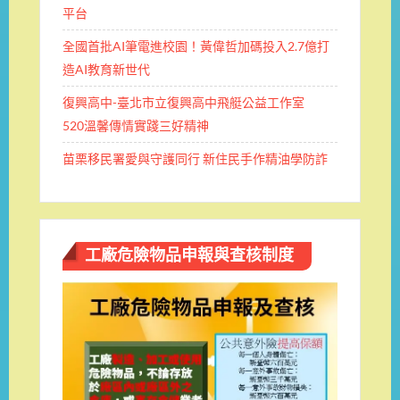
平台
全國首批AI筆電進校園！黃偉哲加碼投入2.7億打
造AI教育新世代
復興高中-臺北市立復興高中飛艇公益工作室
520溫馨傳情實踐三好精神
苗栗移民署愛與守護同行 新住民手作精油學防詐
工廠危險物品申報與查核制度