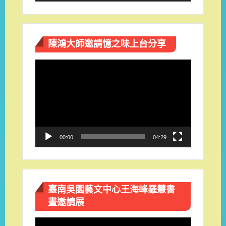
陳鴻大師邀請憶之味上台分享
視
訊
播
放
器
00:00
04:29
臺南吳園藝文中心王海峰羅慧書
畫邀請展
視