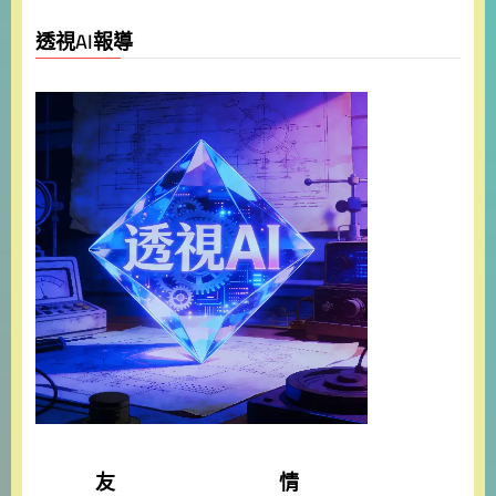
透視AI報導
友 情