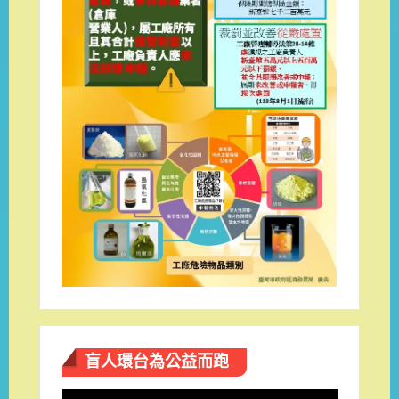
盲人環台​為公益而跑
視