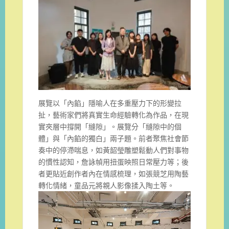
展覽以「內餡」隱喻人在多重壓力下的形變拉
扯，藝術家們將真實生命經驗轉化為作品，在現
實夾層中撐開「縫隙」。展覽分「縫隙中的個
體」與「內餡的獨白」兩子題。前者聚焦社會節
奏中的停滯喘息，如黃韶瑩雕塑鬆動人們對事物
的慣性認知，詹詠幀用扭蛋映照日常壓力等；後
者更貼近創作者內在情感梳理，如張競芝用陶藝
轉化情緒，童品元將親人影像揉入陶土等。