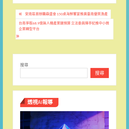
文
安南區首辦䲜贔盛會 150桌海鮮饗宴推廣臺南優質漁產
章
台南爭取68.9億無人機產業鏈預算 立法委員陳亭妃推中小微
導
企業轉型平台
覽
搜尋
搜尋
透視AI報導