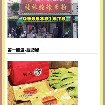
第一鰻波-胭脂鰻