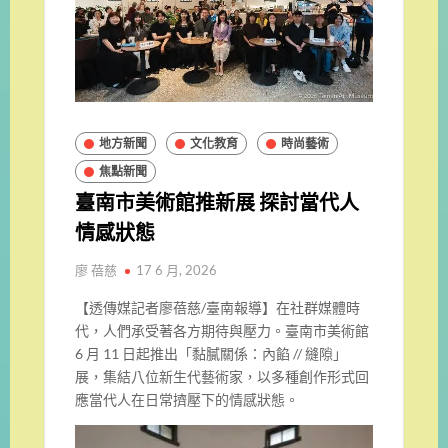
地方新聞
文化教育
時尚藝術
焦點新聞
臺南市美術館推新展 探討當代人
情感狀態
廖 蓓慈
17 6 月, 2026
【透傳媒記者廖蓓慈/臺南報導】在社群媒體時
代，人們承受著各方期待與壓力。臺南市美術館
6 月 11 日起推出「黏膩關係：內餡 // 縫隙」
展，集結八位新生代藝術家，以多種創作形式回
應當代人在日常擠壓下的情感狀態。