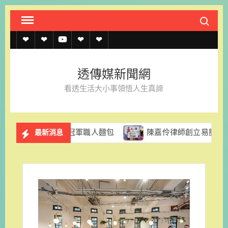
Skip
Search fo
to
content
透
透
透
聯
官
傳
傳
傳
絡
方
透傳媒新聞網
媒
媒
媒
我
LINE
看透生活大小事領悟人生真諦
規
線
youtube
們
約
上
日本冠軍職人麵包
陳嘉伶律師創立易勝法律事務所 以專業
最新消息
記
者
名
單