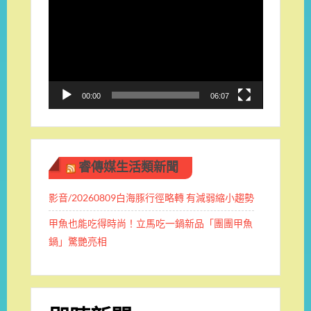
訊
播
放
器
00:00
06:07
睿傳媒生活類新聞
影音/20260809白海豚行徑略轉 有減弱縮小趨勢
甲魚也能吃得時尚！立馬吃一鍋新品「團團甲魚
鍋」驚艷亮相