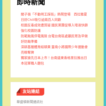
即時新聞
關子嶺「不動明王踩街」熱鬧登場 西拉雅夏
日好Chill吸引逾兩百人同歡
校園反毒成效遭質疑 國民黨團促導入唾液快篩
強化校園防護
防範颱風停電風險 台電台南區處籲民眾及早做
好防颱準備
深耕基層體育結碩果 臺南小將國際少年運動會
亮眼奪牌
獨家搶先日本上市！台南遠東香格里拉推出日
本冠軍職人麵包
友站連結
華盛頓新聞通訊社