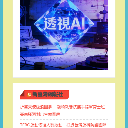
新臺灣網報社
折翼天使破浪圓夢！ 龍崎教養院攜手陸軍常士班 ​
臺南運河划出生命尊嚴
TERO運動恢復大賽啟動 打造台灣運科防護國際