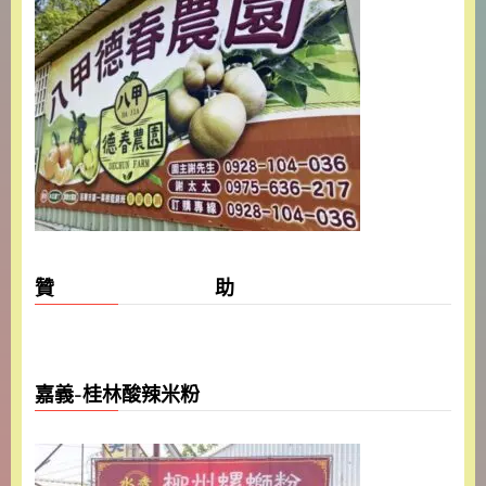
贊 助
嘉義-桂林酸辣米粉