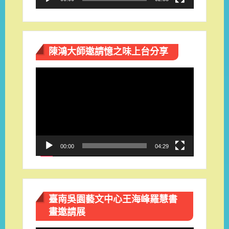
陳鴻大師邀請憶之味上台分享
視
訊
播
放
器
00:00
04:29
臺南吳園藝文中心王海峰羅慧書
畫邀請展