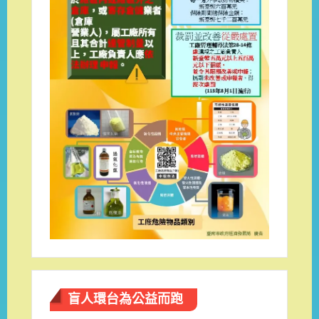
盲人環台​為公益而跑