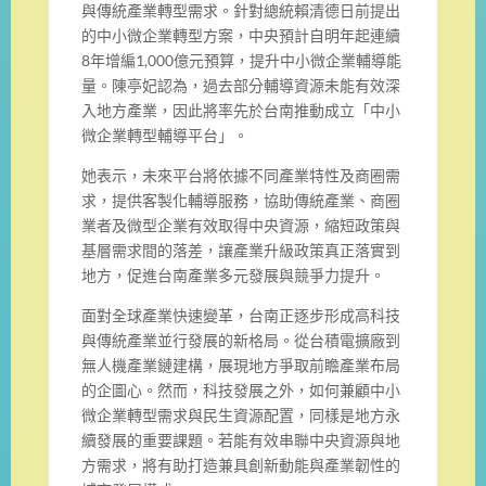
與傳統產業轉型需求。針對總統賴清德日前提出
的中小微企業轉型方案，中央預計自明年起連續
8年增編1,000億元預算，提升中小微企業輔導能
量。陳亭妃認為，過去部分輔導資源未能有效深
入地方產業，因此將率先於台南推動成立「中小
微企業轉型輔導平台」。
她表示，未來平台將依據不同產業特性及商圈需
求，提供客製化輔導服務，協助傳統產業、商圈
業者及微型企業有效取得中央資源，縮短政策與
基層需求間的落差，讓產業升級政策真正落實到
地方，促進台南產業多元發展與競爭力提升。
面對全球產業快速變革，台南正逐步形成高科技
與傳統產業並行發展的新格局。從台積電擴廠到
無人機產業鏈建構，展現地方爭取前瞻產業布局
的企圖心。然而，科技發展之外，如何兼顧中小
微企業轉型需求與民生資源配置，同樣是地方永
續發展的重要課題。若能有效串聯中央資源與地
方需求，將有助打造兼具創新動能與產業韌性的