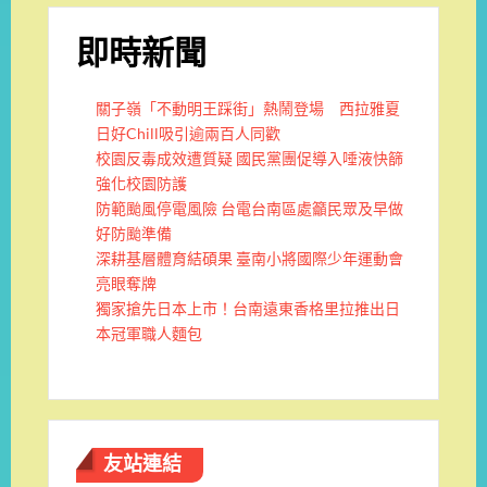
即時新聞
關子嶺「不動明王踩街」熱鬧登場 西拉雅夏
日好Chill吸引逾兩百人同歡
校園反毒成效遭質疑 國民黨團促導入唾液快篩
強化校園防護
防範颱風停電風險 台電台南區處籲民眾及早做
好防颱準備
深耕基層體育結碩果 臺南小將國際少年運動會
亮眼奪牌
獨家搶先日本上市！台南遠東香格里拉推出日
本冠軍職人麵包
友站連結