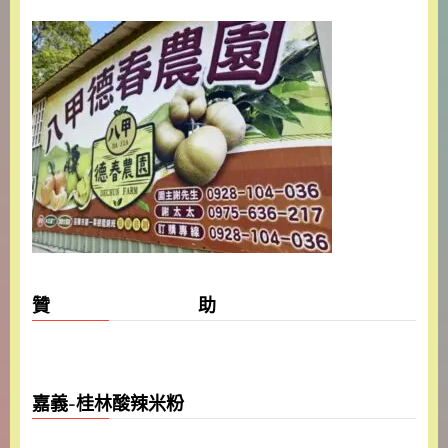
贊 助
嘉義-桂林酸辣米粉