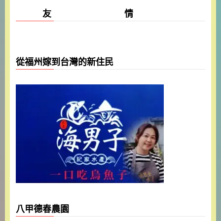
友 情
從福州嫁到台灣的新住民
八甲德春農園