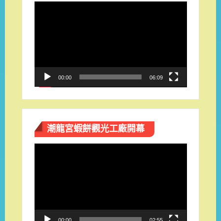
視
訊
播
放
器
00:00
06:09
潮龍宮蝦餅觀光工廠開幕
視
訊
播
放
器
00:00
02:55