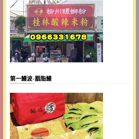
第一鰻波-胭脂鰻