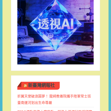
新臺灣網報社
折翼天使破浪圓夢！ 龍崎教養院攜手陸軍常士班 ​
臺南運河划出生命尊嚴