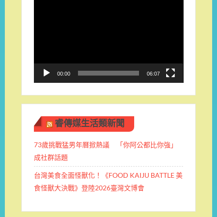
視
訊
播
放
器
00:00
06:07
睿傳媒生活類新聞
73歲挑戰猛男年曆掀熱議 「你阿公都比你強」
成社群話題
台灣美食全面怪獸化！《FOOD KAIJU BATTLE 美
食怪獸大決戰》登陸2026臺灣文博會