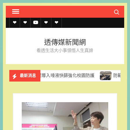
Skip
Search fo
to
content
透
透
透
聯
官
傳
傳
傳
絡
方
透傳媒新聞網
媒
媒
媒
我
LINE
看透生活大小事領悟人生真諦
規
線
youtube
們
約
上
黨團促導入唾液快篩強化校園防護
防範颱風停電風險 台電
最新消息
記
者
名
單