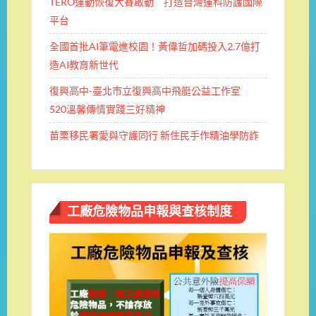
TERO運動恢復大賽啟動 打造台灣運科防護國際
平台
全國首批AI筆電進校園！黃偉哲加碼投入2.7億打
造AI教育新世代
復興高中-臺北市立復興高中飛艇公益工作室
520溫馨傳情實踐三好精神
苗栗移民署愛與守護同行 新住民手作精油學防詐
工廠危險物品申報與查核制度