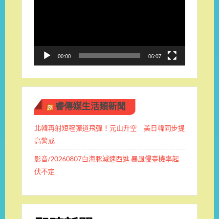
播
放
器
00:00
06:07
睿傳媒生活類新聞
北韓再射短程彈道飛彈！元山升空 美日韓同步提
高警戒
影音/20260807白海豚減速西進 暴風侵臺機率起
伏不定