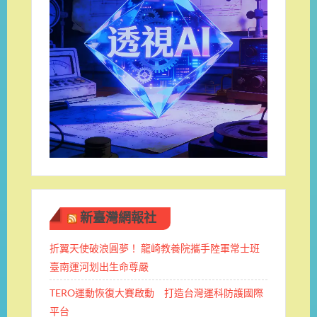
新臺灣網報社
折翼天使破浪圓夢！ 龍崎教養院攜手陸軍常士班 ​
臺南運河划出生命尊嚴
TERO運動恢復大賽啟動 打造台灣運科防護國際
平台