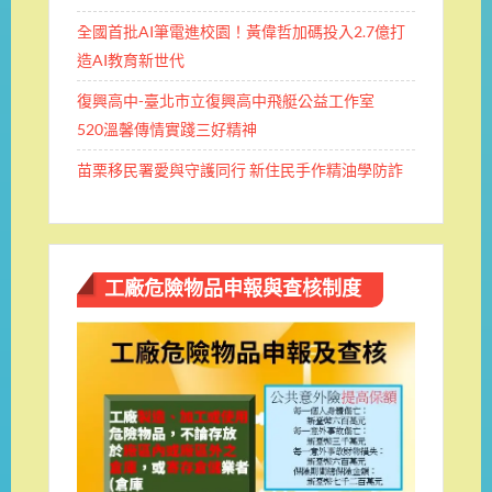
全國首批AI筆電進校園！黃偉哲加碼投入2.7億打
造AI教育新世代
復興高中-臺北市立復興高中飛艇公益工作室
520溫馨傳情實踐三好精神
苗栗移民署愛與守護同行 新住民手作精油學防詐
工廠危險物品申報與查核制度