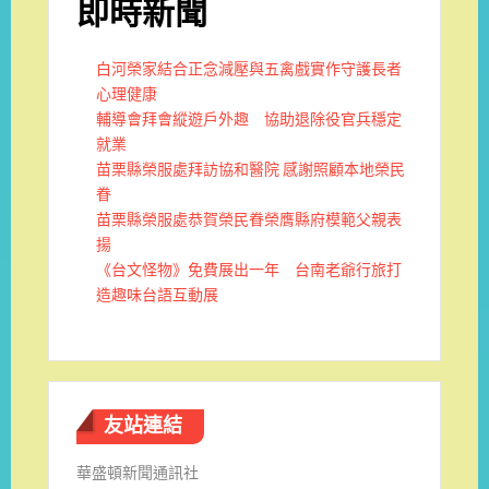
即時新聞
白河榮家結合正念減壓與五禽戲實作守護長者
心理健康
輔導會拜會縱遊戶外趣 協助退除役官兵穩定
就業
苗栗縣榮服處拜訪協和醫院 感謝照顧本地榮民
眷
苗栗縣榮服處恭賀榮民眷榮膺縣府模範父親表
揚
《台文怪物》免費展出一年 台南老爺行旅打
造趣味台語互動展
友站連結
華盛頓新聞通訊社