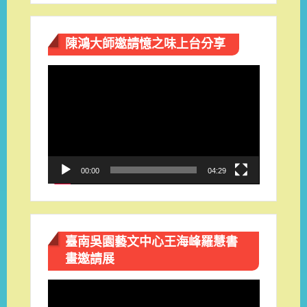
陳鴻大師邀請憶之味上台分享
視
訊
播
放
器
00:00
04:29
臺南吳園藝文中心王海峰羅慧書
畫邀請展
視
訊