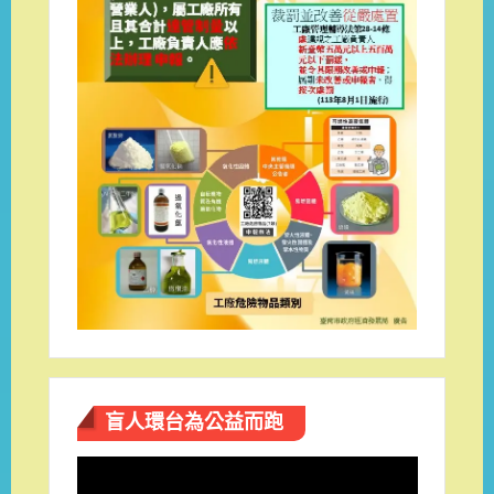
盲人環台​為公益而跑
視
訊