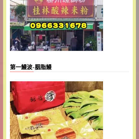
第一鰻波-胭脂鰻