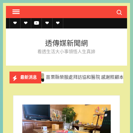
Skip
Search fo
to
content
透
透
透
聯
官
傳
傳
傳
絡
方
透傳媒新聞網
媒
媒
媒
我
LINE
看透生活大小事領悟人生真諦
規
線
youtube
們
約
上
苗栗縣榮服處拜訪協和醫院 感謝照顧本地榮民眷
最新消息
記
者
名
單