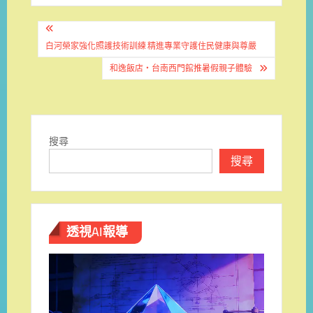
文
章
白河榮家強化照護技術訓練 精進專業守護住民健康與尊嚴
導
和逸飯店・台南西門館推暑假親子體驗
覽
搜尋
搜尋
透視AI報導