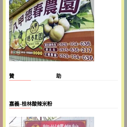
贊 助
嘉義-桂林酸辣米粉