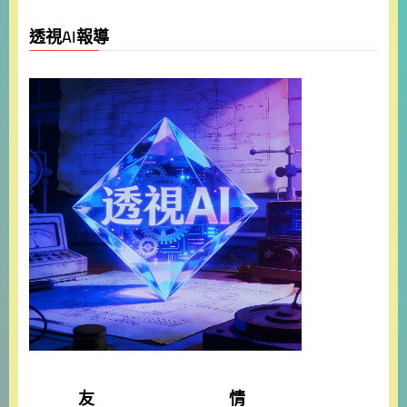
透視AI報導
友 情