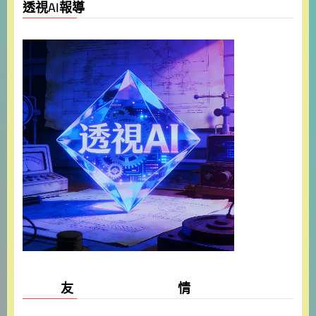
透視AI報導
友 情