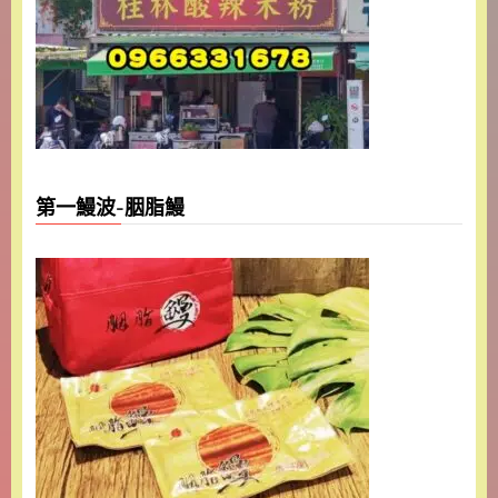
第一鰻波-胭脂鰻