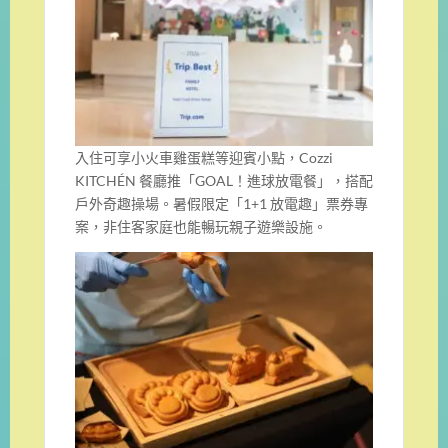
入住可享小火車雞蛋糕等迎賓小點，Cozzi
KITCHÉN 餐廳推「GOAL！進球放電餐」，搭配
戶外奇趣操場。暑假限定「1+1 放電趣」票券專
案，非住客家庭也能暢玩親子遊樂設施。