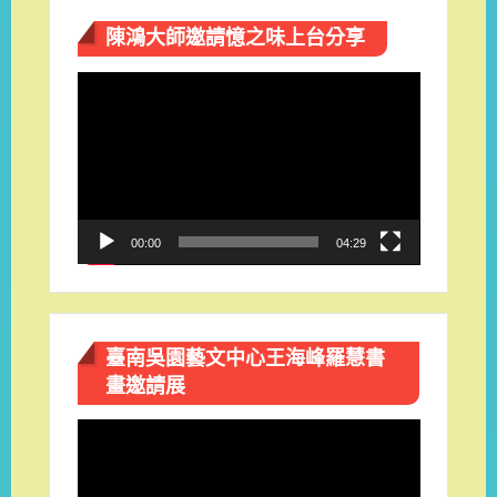
陳鴻大師邀請憶之味上台分享
視
訊
播
放
器
00:00
04:29
臺南吳園藝文中心王海峰羅慧書
畫邀請展
視
訊
播