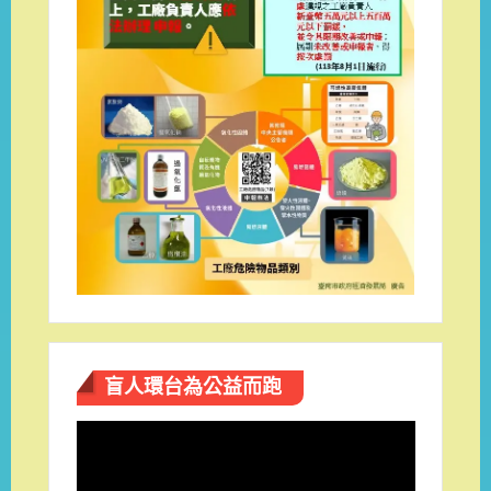
盲人環台​為公益而跑
視
訊
播