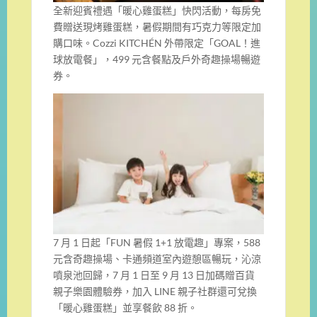
全新迎賓禮遇「暖心雞蛋糕」快閃活動，每房免
費贈送現烤雞蛋糕，暑假期間有巧克力等限定加
購口味。Cozzi KITCHÉN 外帶限定「GOAL！進
球放電餐」，499 元含餐點及戶外奇趣操場暢遊
券。
7 月 1 日起「FUN 暑假 1+1 放電趣」專案，588
元含奇趣操場、卡通頻道室內遊憩區暢玩，沁涼
噴泉池回歸，7 月 1 日至 9 月 13 日加碼贈百貨
親子樂園體驗券，加入 LINE 親子社群還可兌換
「暖心雞蛋糕」並享餐飲 88 折。