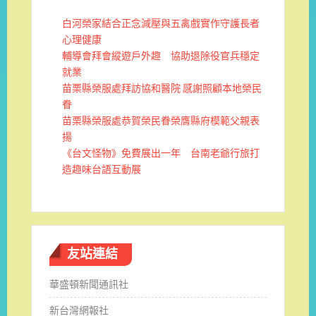
白河榮家結合正念減壓與五禽戲實作守護長者
心理健康
輔導會拜會縱遊戶外趣 協助退除役官兵穩定
就業
苗栗縣榮服處拜訪協和醫院 感謝照顧本地榮民
眷
苗栗縣榮服處恭賀榮民眷榮膺縣府模範父親表
揚
《台文怪物》免費展出一年 台南老爺行旅打
造趣味台語互動展
友站連結
華盛頓新聞通訊社
新台灣網報社