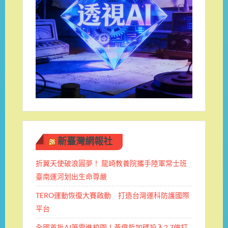
新臺灣網報社
折翼天使破浪圓夢！ 龍崎教養院攜手陸軍常士班 ​
臺南運河划出生命尊嚴
TERO運動恢復大賽啟動 打造台灣運科防護國際
平台
全國首批AI筆電進校園！黃偉哲加碼投入2.7億打