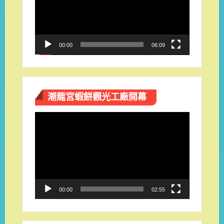
放
器
00:00
06:09
潮龍宮蝦餅觀光工廠開幕
視
訊
播
放
器
00:00
02:55