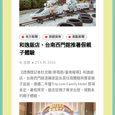
地方新聞
旅遊美食
焦點新聞
和逸飯店・台南西門館推暑假親
子體驗
杜 忠聰
25 6 月, 2026
【透傳媒記者杜忠聰/廖蓓慈/臺南報導】和逸飯
店・台南西門館憑藉家庭友善住宿體驗與豐富親
子設施，連續二年獲Trip.com Family Hotel 獎項
肯定。暑假將至，飯店從親子需求出發，規劃系
列親子體驗。