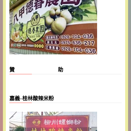
贊 助
嘉義-桂林酸辣米粉