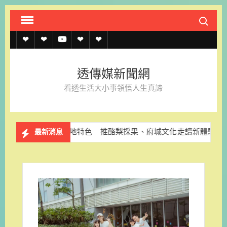
Skip
Search fo
to
content
透
透
透
聯
官
傳
傳
傳
絡
方
透傳媒新聞網
媒
媒
媒
我
LINE
看透生活大小事領悟人生真諦
規
線
youtube
們
約
上
SG與在地特色 推酪梨採果、府城文化走讀新體驗
解決長
最新消息
記
者
名
單