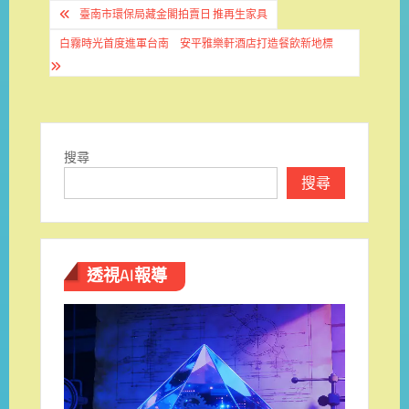
文
臺南市環保局藏金閣拍賣日 推再生家具
章
白霧時光首度進軍台南 安平雅樂軒酒店打造餐飲新地標
導
覽
搜尋
搜尋
透視AI報導