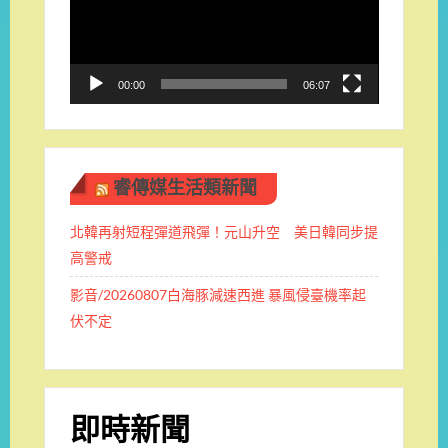
放
器
00:00
06:07
睿傳媒生活類新聞
北韓再射短程彈道飛彈！元山升空 美日韓同步提
高警戒
影音/20260807白海豚減速西進 暴風侵臺機率起
伏不定
即時新聞