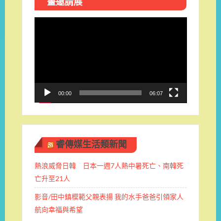
畫邀請展
視
訊
播
放
器
00:00
06:07
睿傳媒生活類新聞
熱浪威脅日韓 日本一週7人熱中暑死亡、南韓死
亡升至21人
影音/田中鎮模範父親表揚 我的水手爸爸引領家人
航向幸福與希望