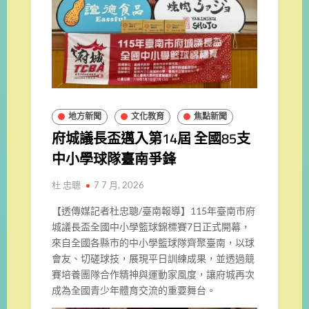
地方新聞
文化教育
焦點新聞
府城議長盃邁入第14屆 全國85支
中小學球隊臺南爭鋒
杜 忠聰
7 7 月, 2026
【透傳媒記者杜忠聰/臺南報導】115年臺南市府
城議長盃全國中小學籃球錦標賽7日正式開幕，
來自全國各縣市的中小學籃球隊齊聚臺南，以球
會友、切磋球技，展現平日訓練成果，並透過競
賽培養團隊合作精神與運動家風度，讓府城再次
成為全國青少年體育交流的重要舞台。