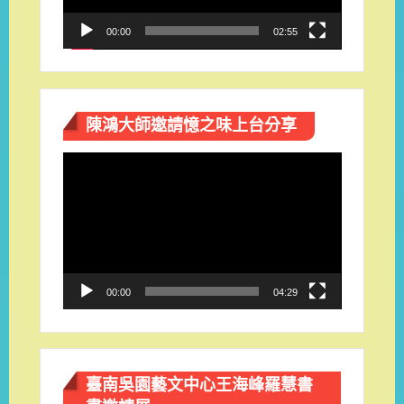
00:00
02:55
陳鴻大師邀請憶之味上台分享
視
訊
播
放
器
00:00
04:29
臺南吳園藝文中心王海峰羅慧書