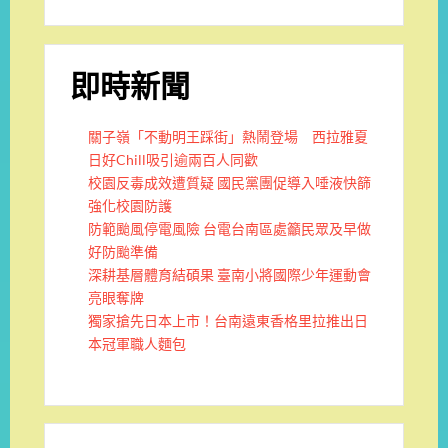
即時新聞
關子嶺「不動明王踩街」熱鬧登場 西拉雅夏
日好Chill吸引逾兩百人同歡
校園反毒成效遭質疑 國民黨團促導入唾液快篩
強化校園防護
防範颱風停電風險 台電台南區處籲民眾及早做
好防颱準備
深耕基層體育結碩果 臺南小將國際少年運動會
亮眼奪牌
獨家搶先日本上市！台南遠東香格里拉推出日
本冠軍職人麵包