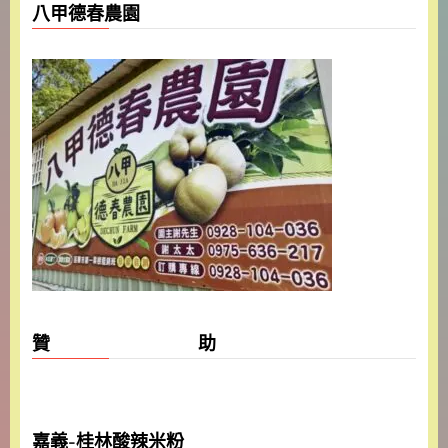
八甲德春農園
贊 助
嘉義-桂林酸辣米粉