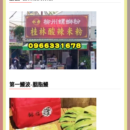
第一鰻波-胭脂鰻