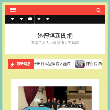
Skip
Search fo
to
content
透
透
透
聯
官
傳
傳
傳
絡
方
透傳媒新聞網
媒
媒
媒
我
LINE
看透生活大小事領悟人生真諦
規
線
youtube
們
約
上
里拉推出日本冠軍職人麵包
陳嘉伶律師創立易勝法律事務所
最新消息
記
者
名
單