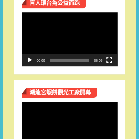
盲人環台​為公益而跑
視
訊
播
放
器
00:00
06:09
潮龍宮蝦餅觀光工廠開幕
視
訊
播
放
器