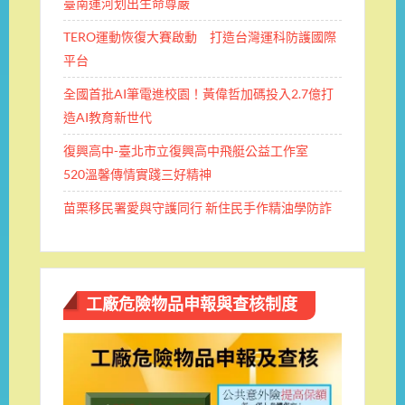
臺南運河划出生命尊嚴
TERO運動恢復大賽啟動 打造台灣運科防護國際
平台
全國首批AI筆電進校園！黃偉哲加碼投入2.7億打
造AI教育新世代
復興高中-臺北市立復興高中飛艇公益工作室
520溫馨傳情實踐三好精神
苗栗移民署愛與守護同行 新住民手作精油學防詐
工廠危險物品申報與查核制度