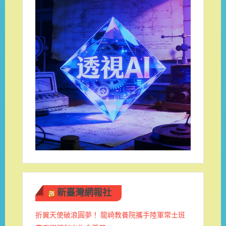
新臺灣網報社
折翼天使破浪圓夢！ 龍崎教養院攜手陸軍常士班 ​