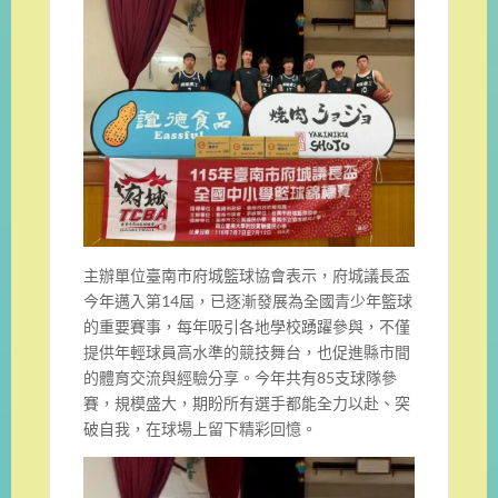
主辦單位臺南市府城籃球協會表示，府城議長盃
今年邁入第14屆，已逐漸發展為全國青少年籃球
的重要賽事，每年吸引各地學校踴躍參與，不僅
提供年輕球員高水準的競技舞台，也促進縣市間
的體育交流與經驗分享。今年共有85支球隊參
賽，規模盛大，期盼所有選手都能全力以赴、突
破自我，在球場上留下精彩回憶。