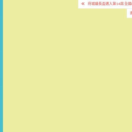
文
府城議長盃邁入第14屆 全
章
導
覽