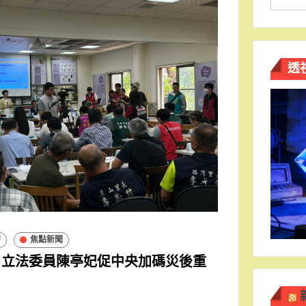
透
濟
焦點新聞
 立法委員陳亭妃促中央加碼災後重