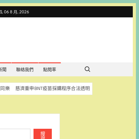
 06 8 月, 2026
Search for:
新聞
聯絡我們
點閱率
重申BNT疫苗採購程序合法透明 盼司法釐清真相
科林助
搜
尋