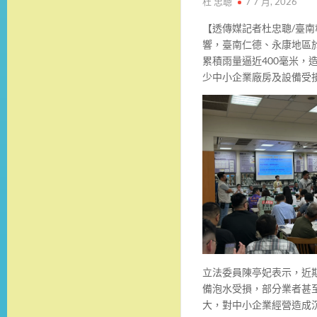
杜 忠聰
7 7 月, 2026
【透傳媒記者杜忠聰/臺
響，臺南仁德、永康地區於
累積雨量逼近400毫米，
少中小企業廠房及設備受
立法委員陳亭妃表示，近
備泡水受損，部分業者甚
大，對中小企業經營造成