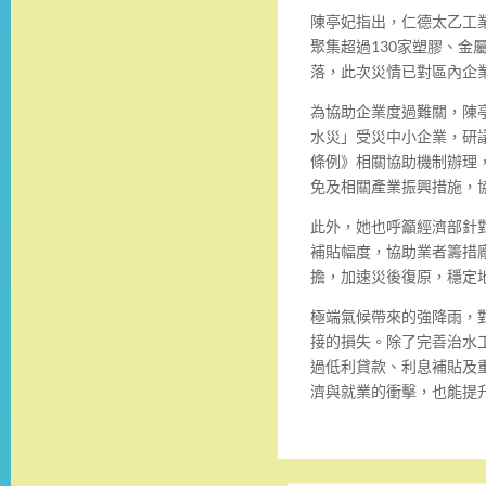
陳亭妃指出，仁德太乙工
聚集超過130家塑膠、金
落，此次災情已對區內企
為協助企業度過難關，陳亭
水災」受災中小企業，研
條例》相關協助機制辦理
免及相關產業振興措施，
此外，她也呼籲經濟部針
補貼幅度，協助業者籌措
擔，加速災後復原，穩定
極端氣候帶來的強降雨，
接的損失。除了完善治水
過低利貸款、利息補貼及
濟與就業的衝擊，也能提