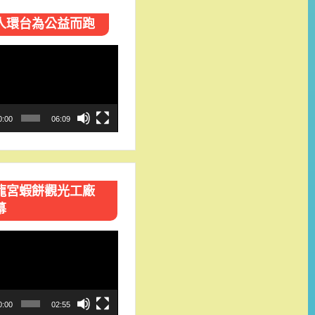
人環台​為公益而跑
0:00
06:09
龍宮蝦餅觀光工廠
幕
0:00
02:55