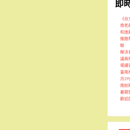
即
《台
南老
和逸
推酪
驗
解決
議員
場講
臺南
月2
南紡
暑期
歡迎