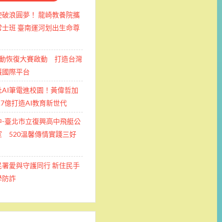
使破浪圓夢！ 龍崎教養院攜
士班 ​臺南運河划出生命尊
運動恢復大賽啟動 打造台灣
護國際平台
批AI筆電進校園！黃偉哲加
.7億打造AI教育新世代
中-臺北市立復興高中飛艇公
 520溫馨傳情實踐三好
民署愛與守護同行 新住民手
學防詐