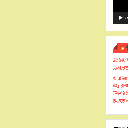
播
放
器
0
彰濱秀
力村男
錠嵂保
峰」外
現金流
解決方