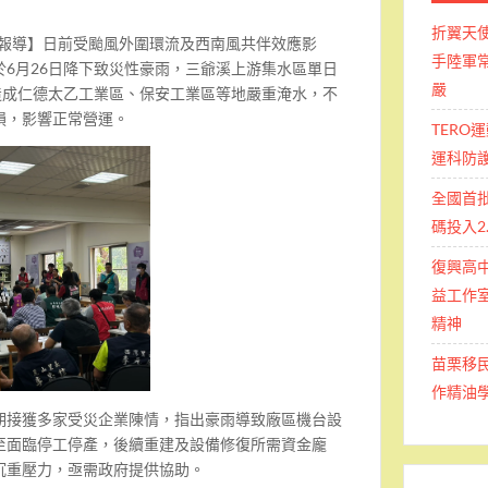
折翼天
南報導】日前受颱風外圍環流及西南風共伴效應影
手陸軍常
6月26日降下致災性豪雨，三爺溪上游集水區單日
嚴
造成仁德太乙工業區、保安工業區等地嚴重淹水，不
損，影響正常營運。
TERO
運科防
全國首
碼投入2
復興高
益工作室
精神
苗栗移
作精油
期接獲多家受災企業陳情，指出豪雨導致廠區機台設
至面臨停工停產，後續重建及設備修復所需資金龐
沉重壓力，亟需政府提供協助。