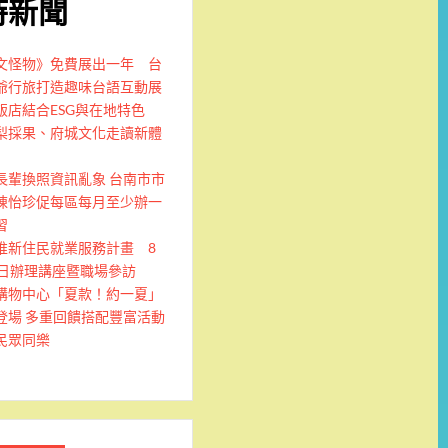
時新聞
文怪物》免費展出一年 台
爺行旅打造趣味台語互動展
飯店結合ESG與在地特色
梨採果、府城文化走讀新體
長輩換照資訊亂象 台南市市
陳怡珍促每區每月至少辦一
習
推新住民就業服務計畫 8
9日辦理講座暨職場參訪
購物中心「夏款！約一夏」
登場 多重回饋搭配豐富活動
民眾同樂