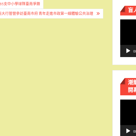
國85支中小學球隊臺南爭鋒
盲
南大行管營參訪臺南市府 青年走進市政第一線體驗公共治理
視
訊
播
放
器
0
潮
開
視
訊
播
放
器
0