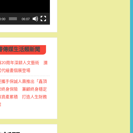
0:00
06:07
睿傳媒生活類新聞
傳20周年深耕人文藝術 瀰
當代繪畫個展登場
經攜手保誠人壽推出「鑫頂
幣終身保險 兼顧終身穩定
與資產累積 打造人生財務
案