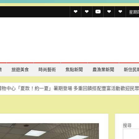
透
透
透
聯
官
星期四,
傳
傳
傳
絡
方
媒
媒
媒
我
LINE
規
線
youtube
們
約
上
記
濟
旅遊美食
時尚藝術
焦點新聞
農漁業新聞
新住民
者
款！約一夏」暑期登場 多重回饋搭配豐富活動歡迎民眾同樂
慈濟
名
單
搜尋