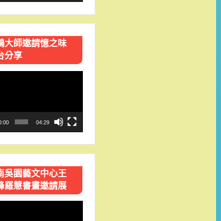
鴻大師邀請憶之味
台分享
0:00
04:29
南吳園藝文中心王
峰羅慧書畫邀請展