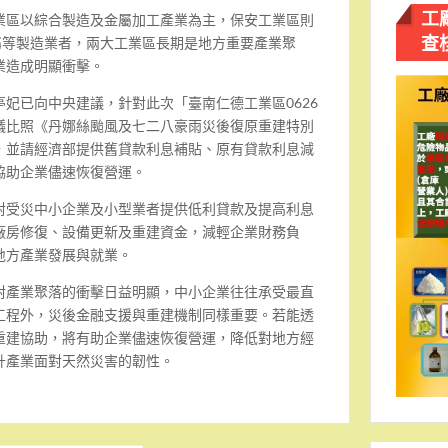
工
業區以綜合製造及金屬加工產業為主，保安工業區則
查
屬等製造業者，兩大工業區長期是地方重要產業聚
業造成明顯衝擊。
妃已向中央建議，針對此次「臺南仁德工業區0626
議比照《丹娜絲颱風及七二八豪雨災後復原重建特別
，並請經濟部提供舊貸款利息補貼、原有貸款利息減
協助企業儘速恢復營運。
對受災中小企業及小型業者提供低利貸款及提高利息
廠房修復、設備更新及重建資金，減輕企業財務負
地方產業發展與就業。
對產業聚落的衝擊日益明顯，中小企業往往承受最直
工程外，災後金融支援與重建機制同樣重要。若能透
重建協助，將有助企業儘速恢復營運，降低對地方經
升產業面對天然災害的韌性。