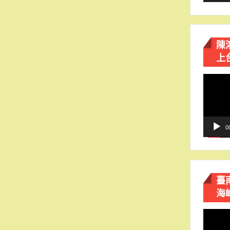
陳
上
視
訊
播
放
器
0
臺
海
視
訊