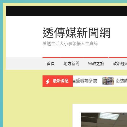
Skip
to
content
透傳媒新聞網
看透生活大小事領悟人生真諦
首頁
地方新聞
宗教之旅
政治經
務計畫 8月29日辦理講座暨職場參訪
南紡購物中心「夏
最新消息