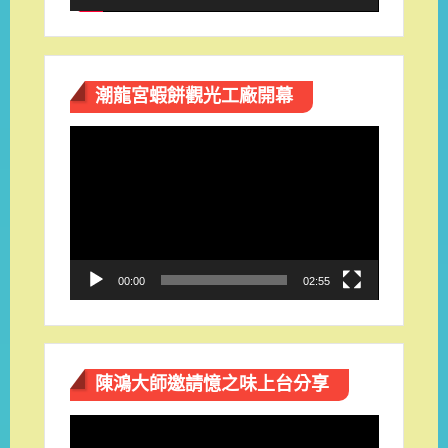
潮龍宮蝦餅觀光工廠開幕
視
訊
播
放
器
00:00
02:55
陳鴻大師邀請憶之味上台分享
視