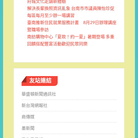
府城文化走讀新體驗
解決長輩換照資訊亂象 台南市市議員陳怡珍促
每區每月至少辦一場講習
臺南推新住民就業服務計畫 8月29日辦理講座
暨職場參訪
南紡購物中心「夏款！約一夏」暑期登場 多重
回饋搭配豐富活動歡迎民眾同樂
友站連結
華盛頓新聞通訊社
新台灣網報社
商傳媒
墨新聞