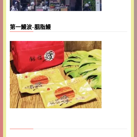
第一鰻波-胭脂鰻