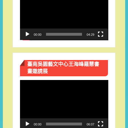
訊
播
放
器
00:00
04:29
臺南吳園藝文中心王海峰羅慧書
畫邀請展
視
訊
播
放
器
00:00
06:07