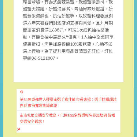
輪番登場，有泰式酸辣醬蟹、軟殼蟹捲壽司、軟
殼蟹天婦羅、螃蟹海鮮粥、啤酒屋辣炒蟹鉗、螃
蟹薏米海鮮飯、奶油螃蟹等，以螃蟹料理要感謝
這六年來饕客們對酒店的支持與喜愛，且九月期
間單筆消費滿1,688元，可玩1次紅包抽抽樂活
動，有機會抽中最高6折優惠，1人抽中全桌同享
優惠折扣，需另加原餐價10%服務費。心動不如
馬上行動。為了提升用餐品質請事先訂位，訂位
專線06-5121807。
文
章
第31屆成都世大運臺南選手獲佳績 市長表揚：選手持續超越
自我 市府充實訓練環境
導
南市扎根交通安全教育，已逾800名教師報名參加培訓 散播
覽
交通安全觀念！