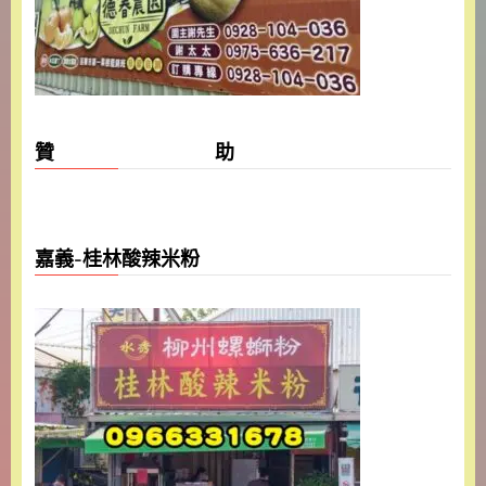
贊 助
嘉義-桂林酸辣米粉