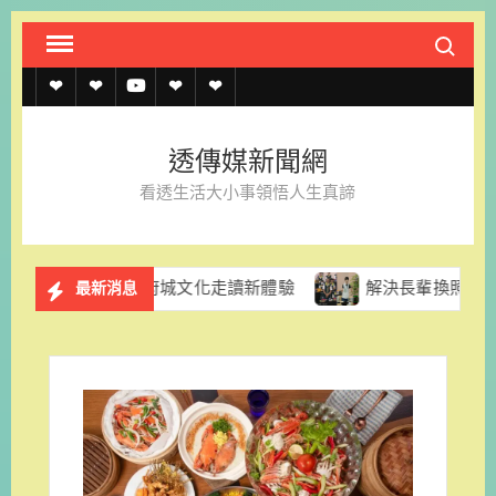
Skip
Search fo
to
content
透
透
透
聯
官
傳
傳
傳
絡
方
透傳媒新聞網
媒
媒
媒
我
LINE
看透生活大小事領悟人生真諦
規
線
youtube
們
約
上
果、府城文化走讀新體驗
解決長輩換照資訊亂象 台南市市
最新消息
記
者
名
單