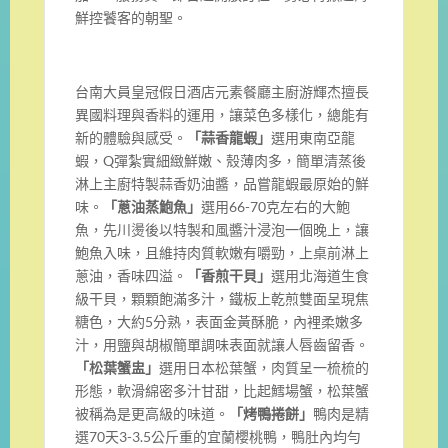
鮮控饕客的朝聖。
台南大員皇冠假日酒店元素餐廳主廚游輝杰擅長
異國料理與香料的運用，讓菜色多樣化，總能有
新的體驗與感受。
「蒜香龍蝦」
選用東南亞龍
蝦，Q彈紮實細緻鮮嫩、殼薄肉多，簡單清蒸後
淋上主廚特製蒜香奶油醬，品嘗龍蝦最原始的鮮
味。
「蔥油蒸鮑魚」
選用66-70克左右的大鮑
魚，先川燙後以特製和風醬汁浸泡一個晚上，讓
鮑魚入味，且維持肉質軟嫩有嚼勁，上桌前淋上
蔥油，香味四溢。
「香煎干貝」
選用北海道生食
級干貝，顆顆飽滿多汁，鐵板上乾煎雙面呈現焦
糖色，大約5分熟，表面金黃酥脆，內裡柔嫩多
汁，用鹽與胡椒簡單調味表面就讓人唇齒留香。
「松葉蟹盅」
選用日本松葉蟹，肉質呈一梳梳的
形態，軟滑綿密多汁甘甜，比起鱈場蟹，松葉蟹
被稱為是更高級的味道。
「烤鴨捲餅」
鴨肉是精
選70天3-3.5公斤重的宜蘭櫻桃鴨，鴨肚內均勻