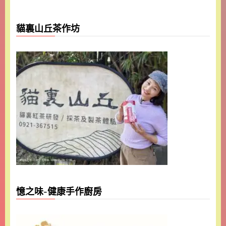
貓裏山丘茶作坊
憶之味-健康手作廚房