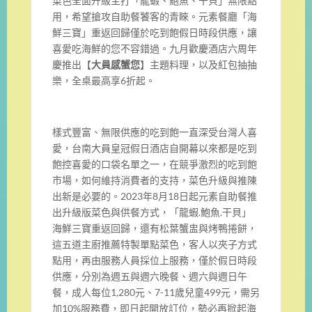
菜色全面升級主打「龍蝦、鮑魚、干貝」無限點
用，希望搶攻自助餐饕客的青睞。元素餐廳「海
鮮三寶」重返回歸僅於吃到飽假日時段供應，讓
喜愛吃海鮮的您不容錯過。九月歡慶酒店六周年
慶推出【
大員感蟹您
】主題料理，以及紅包抽抽
樂，全桌最高享6折起。
樣式豐富、無限供應的吃到飽一直深受台灣人喜
愛，台南大員皇冠假日酒店自開幕以來都是吃到
飽控喜愛的口袋名單之一，在競爭激烈的吃到飽
市場，如何維持消費者的支持，菜色升級與推陳
出新是必要的。2023年8月18日起元素自助餐推
出升級版菜色與供餐方式，「龍蝦.鮑魚.干貝」
海鮮三寶重返回歸，還有松葉蟹盅與烤鴨捲餅，
這五道主廚推薦特製單點菜色，客人以夾子方式
點用，再由服務人員採位上服務，僅於假日時段
供應，分別為週五與週六晚餐、週六與週日午
餐，成人每位1,280元、7-11歲兒童499元，需另
加10%服務費，即日起開放訂位，勢必再掀起海