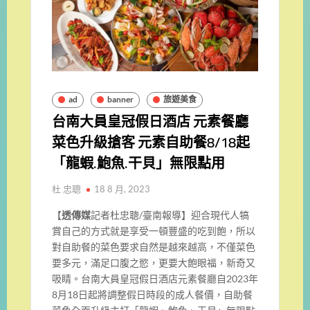
ad
banner
旅遊美食
台南大員皇冠假日酒店 元素餐廳
菜色升級搶客 元素自助餐8/18起
「龍蝦.鮑魚.干貝」無限點用
杜 忠聰
18 8 月, 2023
【
透傳媒
記者杜忠聰/臺南報導】迎合現代人犒
賞自己的方式就是享受一頓豐盛的吃到飽，所以
對自助餐的菜色要求自然是越來越高，不僅菜色
要多元，滿足口腹之慾，更要大飽眼福，新奇又
吸睛。台南大員皇冠假日酒店元素餐廳自2023年
8月18日起將調整假日時段的成人餐價，自助餐