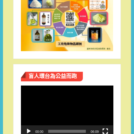
盲人環台​為公益而跑
視
訊
播
放
器
00:00
06:09