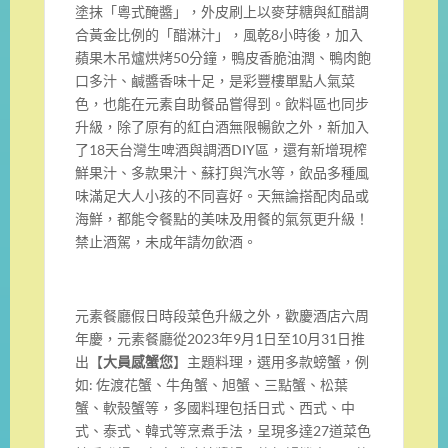
塗抹「粵式醃醬」，外皮刷上以麥芽糖與紅醋調
合黃金比例的「醋淋汁」，風乾8小時後，加入
蘋果木吊爐烘烤50分鐘，鴨皮香脆油潤、鴨肉飽
口多汁、鹹醬香味十足，是彩豐樓單點人氣菜
色，也能在元素自助餐品嘗得到。飲料區也同步
升級，除了原有的紅白酒無限暢飲之外，新加入
了18天台灣生啤酒與調酒DIY區，還有新增現榨
鮮果汁、多款果汁、蘇打與汽水等，飲品多種風
味滿足大人小孩的不同喜好。天無論搭配肉品或
海鮮，都能令餐點的美味及用餐的氣氛更升級！
禁止酒駕，未成年請勿飲酒。
元素餐廳假日時段菜色升級之外，歡慶酒店六周
年慶，元素餐廳從2023年9月1日至10月31日推
出【
大員感蟹您
】主題料理，選用多款螃蟹，例
如: 佐渡花蟹、牛角蟹、旭蟹、三點蟹、松葉
蟹、軟殼蟹等，多國料理包括日式、西式、中
式、泰式、韓式等烹煮手法，呈現多達27道菜色