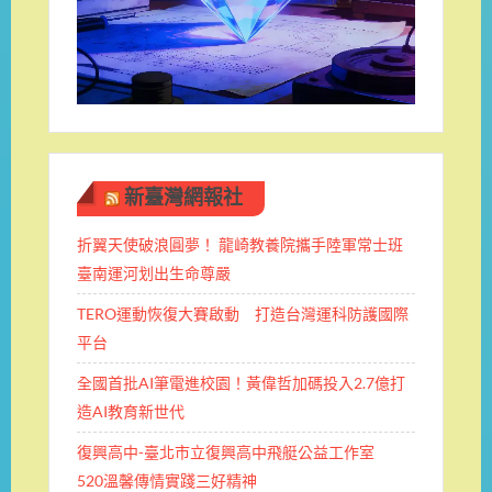
新臺灣網報社
折翼天使破浪圓夢！ 龍崎教養院攜手陸軍常士班 ​
臺南運河划出生命尊嚴
TERO運動恢復大賽啟動 打造台灣運科防護國際
平台
全國首批AI筆電進校園！黃偉哲加碼投入2.7億打
造AI教育新世代
復興高中-臺北市立復興高中飛艇公益工作室
520溫馨傳情實踐三好精神