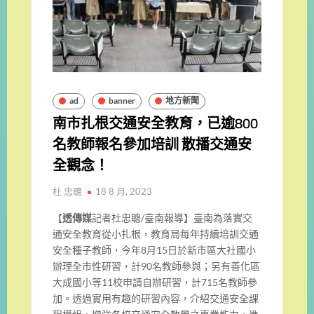
ad
banner
地方新聞
南市扎根交通安全教育，已逾800
名教師報名參加培訓 散播交通安
全觀念！
杜 忠聰
18 8 月, 2023
【
透傳媒
記者杜忠聰/臺南報導】臺南為落實交
通安全教育從小扎根，教育局每年持續培訓交通
安全種子教師，今年8月15日於新市區大社國小
辦理全市性研習，計90名教師參與；另有善化區
大成國小等11校申請自辦研習，計715名教師參
加。透過實用有趣的研習內容，介紹交通安全課