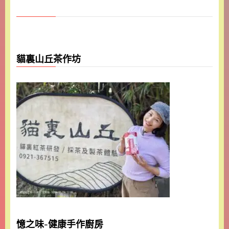
貓裏山丘茶作坊
憶之味-健康手作廚房