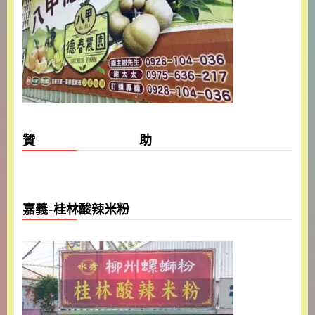
贊 助
嘉義-桂林酸辣米粉