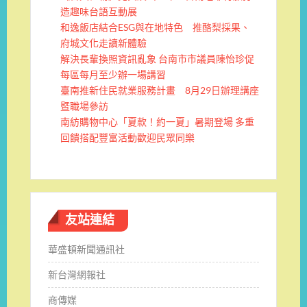
造趣味台語互動展
和逸飯店結合ESG與在地特色 推酪梨採果、
府城文化走讀新體驗
解決長輩換照資訊亂象 台南市市議員陳怡珍促
每區每月至少辦一場講習
臺南推新住民就業服務計畫 8月29日辦理講座
暨職場參訪
南紡購物中心「夏款！約一夏」暑期登場 多重
回饋搭配豐富活動歡迎民眾同樂
友站連結
華盛頓新聞通訊社
新台灣網報社
商傳媒