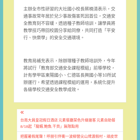
主辦全市性研習的大社國小校長蔡楠清表示，交
通事故常年居於兒少事故傷害死因首位，交通安
全教育刻不容緩，透過種子教師培訓，讓學員將
教學技巧帶回校園分享給同僚，共同打造「平安
行、快樂學」的安全交通環境。
教育局補充表示，除辦理種子教師培訓外，今年
將試行「教育部交通安全課程模組」前導學校，
計有學甲區東陽國小、仁德區長興國小等10所試
辦運行，希望透過課程模組的運用，系統化提升
各級學校交通安全教學成效。
文
章
台南大員皇冠假日酒店 元素餐廳菜色升級搶客 元素自助餐
8/18起「龍蝦.鮑魚.干貝」無限點用
導
把握暑假尾聲！呼朋引伴衝一波柳營尖山埤渡假村、頑皮世