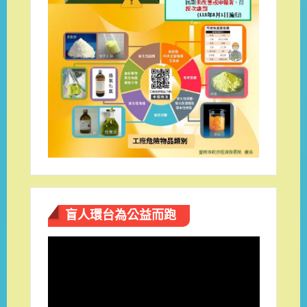
盲人環台​為公益而跑
視
訊
播
放
器