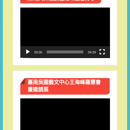
視
訊
播
放
器
00:00
04:29
臺南吳園藝文中心王海峰羅慧書
畫邀請展
視
訊
播
放
器