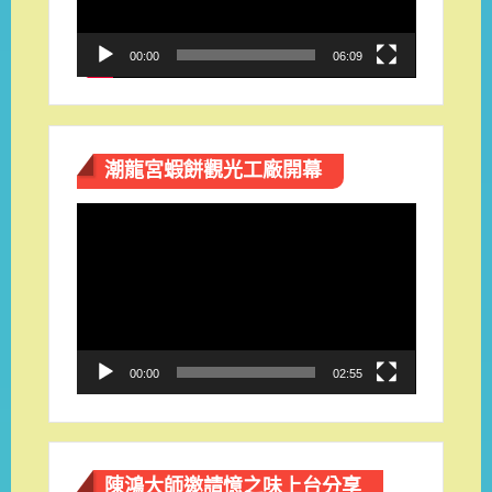
00:00
06:09
潮龍宮蝦餅觀光工廠開幕
視
訊
播
放
器
00:00
02:55
陳鴻大師邀請憶之味上台分享