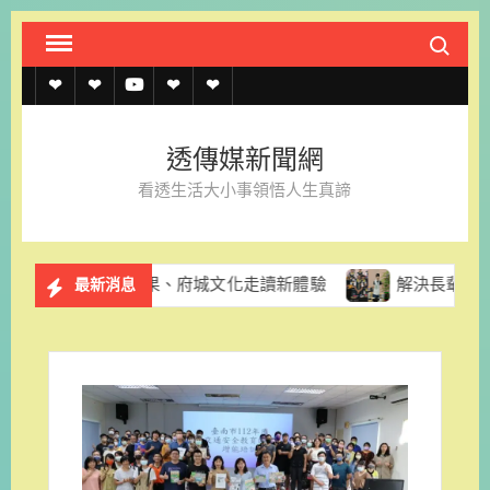
Skip
Search fo
to
content
透
透
透
聯
官
傳
傳
傳
絡
方
透傳媒新聞網
媒
媒
媒
我
LINE
看透生活大小事領悟人生真諦
規
線
youtube
們
約
上
酪梨採果、府城文化走讀新體驗
解決長輩換照資訊亂象 台
最新消息
記
者
名
單