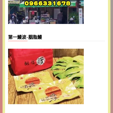
第一鰻波-胭脂鰻