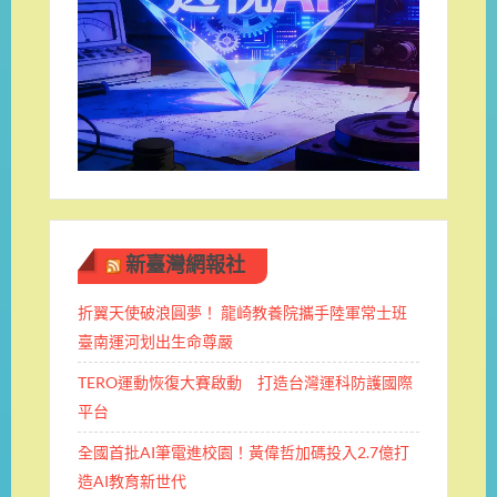
新臺灣網報社
折翼天使破浪圓夢！ 龍崎教養院攜手陸軍常士班 ​
臺南運河划出生命尊嚴
TERO運動恢復大賽啟動 打造台灣運科防護國際
平台
全國首批AI筆電進校園！黃偉哲加碼投入2.7億打
造AI教育新世代