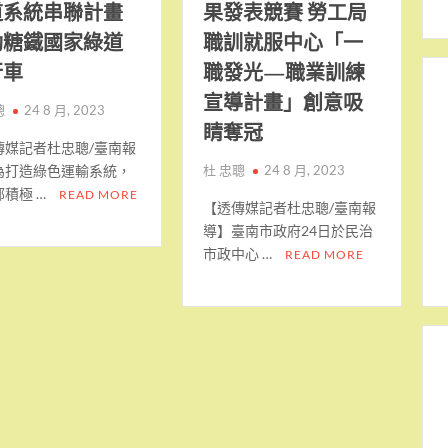
道系統串聯計畫
果發表競賽 勞工局
動糖鐵國家綠道
職訓就服中心「一
行車
職發光—職業訓練
宣導計畫」創意吸
聰
24 8 月, 2023
睛奪冠
傳媒記者杜忠聰/臺南報
為打造綠色運輸系統，
杜 忠聰
24 8 月, 2023
部積極 …
READ MORE
【透傳媒記者杜忠聰/臺南報
導】臺南市政府24日於民治
市政中心 …
READ MORE