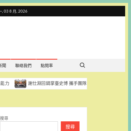
 03 8 月, 2026
Search for:
新聞
聯絡我們
點閱率
謝仕淵回鍋掌臺史博 攜手團隊邁向世界級歷史文化館舍
搜尋
搜尋