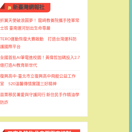
新臺灣網報社
折翼天使破浪圓夢！ 龍崎教養院攜手陸軍常
士班 ​臺南運河划出生命尊嚴
TERO運動恢復大賽啟動 打造台灣運科防
護國際平台
全國首批AI筆電進校園！黃偉哲加碼投入2.7
億打造AI教育新世代
復興高中-臺北市立復興高中飛艇公益工作
室 520溫馨傳情實踐三好精神
苗栗移民署愛與守護同行 新住民手作精油學
防詐