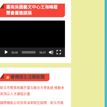
臺南吳園藝文中心王海峰羅
慧書畫邀請展
視
訊
播
放
器
00:00
06:07
睿傳媒生活類新聞
新北市教育局攜手臺北聯合大學系統 推動未
來頂尖人才課程計畫
國際機能公司苦茶油苯駢芘超標 新北市衛