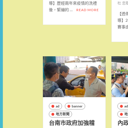
導】歷經兩年來疫情的洗禮
杜 忠
後，緊繃的 …
READ MORE
【透
導】
賽事由
ad
banner
a
地方新聞
地
台南市政府加強稽
內