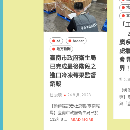
地
文
「
──
廣系
ad
banner
處
地方新聞
臺南市政府衛生局
會 
已完成最後階段之
界
進口冷凍莓果監督
杜 忠
銷毀
【透
杜 忠聰
24 8 月, 2023
導】
與「
【透傳媒記者杜忠聰/臺南報
導】臺南市政府衛生局已於
112年8 …
READ MORE