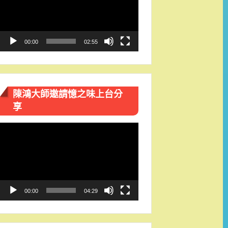
播
放
器
00:00
02:55
陳鴻大師邀請憶之味上台分
享
視
訊
播
放
器
00:00
04:29