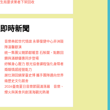
生局要求業者下架回收
即時新聞
音樂串起世代情誼 永華復健中心非洲鼓
隊溫馨獻演
統一集團父親節獻暖意 石斛蘭、點數回
饋與滿額優惠同步登場
紓解身心壓力 慈光協會課程強化身障者
婚姻情感經營能力
謝仕淵回鍋掌臺史博 攜手團隊邁向世界
級歷史文化館舍
2026臺南夏日音樂節圓滿落幕 音樂、
煙火與美食共創濱海觀光熱潮