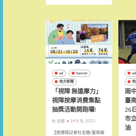
ad
banner
a
地方新聞
地
「視障 無遠摩力」
雨中
視障按摩消費集點
臺
抽獎活動開跑囉!
26
市
杜 忠聰
24 8 月, 2023
油
【透傳媒記者杜忠聰/臺南報