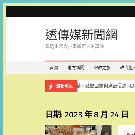
Skip
to
content
透傳媒新聞網
看透生活大小事領悟人生真諦
首頁
地方新聞
宗教之旅
政治經
一集團父親節獻暖意 石斛蘭、點數回饋與滿額優惠同步登場
最新消息
日期:
2023 年 8 月 24 日
a