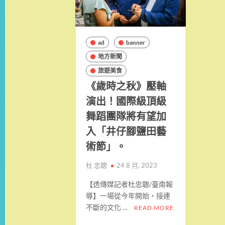
ad
banner
地方新聞
旅遊美食
《歲時之秋》壓軸
演出！國際級頂級
舞蹈團隊將有望加
入「井仔腳鹽田藝
術節」。
杜 忠聰
24 8 月, 2023
【透傳媒記者杜忠聰/臺南報
導】一場從今年開始，接連
不斷的文化 …
READ MORE