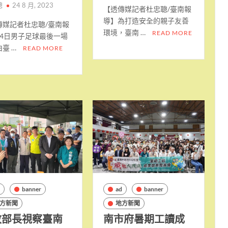
聰
24 8 月, 2023
【透傳媒記者杜忠聰/臺南報
導】為打造安全的親子友善
傳媒記者杜忠聰/臺南報
環境，臺南 …
READ MORE
24日男子足球最後一場
臺 …
READ MORE
d
banner
ad
banner
方新聞
地方新聞
政部長視察臺南
南市府暑期工讀成