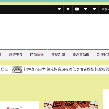
透
透
透
聯
官
星期一,
傳
傳
傳
絡
方
媒
媒
媒
我
LINE
規
線
youtube
們
約
上
記
濟
旅遊美食
時尚藝術
焦點新聞
農漁業新聞
新住民
者
紓解身心壓力 慈光協會課程強化身障者婚姻情感經營能力
名
單
d
banner