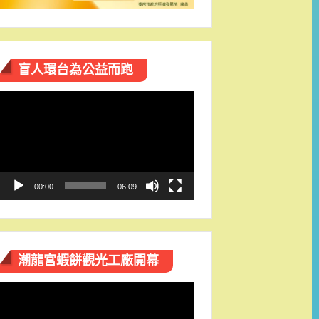
盲人環台​為公益而跑
視
訊
播
放
器
00:00
06:09
潮龍宮蝦餅觀光工廠開幕
視
訊