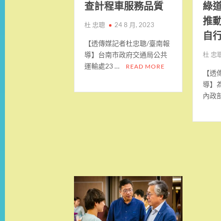
查計程車服務品質
綠
推
杜 忠聰
24 8 月, 2023
自
【透傳媒記者杜忠聰/臺南報
導】台南市政府交通局公共
杜 忠
運輸處23 …
READ MORE
【透
導】
內政