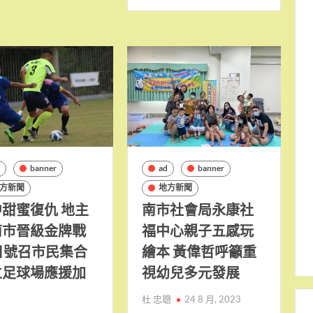
d
banner
ad
banner
方新聞
地方新聞
甜蜜復仇 地主
南市社會局永康社
南市晉級金牌戰
福中心親子五感玩
日號召市民集合
繪本 黃偉哲呼籲重
立足球場應援加
視幼兒多元發展
杜 忠聰
24 8 月, 2023