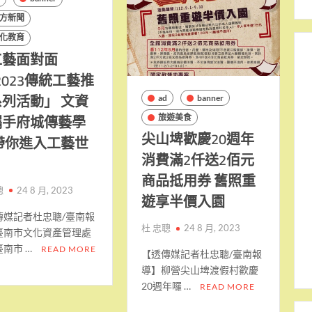
方新聞
化教育
工藝面對面
2023傳統工藝推
列活動」 文資
ad
banner
攜手府城傳藝學
旅遊美食
尖山埤歡慶20週年
帶你進入工藝世
消費滿2仟送2佰元
！
商品抵用券 舊照重
聰
24 8 月, 2023
遊享半價入園
傳媒記者杜忠聰/臺南報
杜 忠聰
24 8 月, 2023
臺南市文化資產管理處
臺南市 …
READ MORE
【透傳媒記者杜忠聰/臺南報
導】柳營尖山埤渡假村歡慶
20週年囉 …
READ MORE